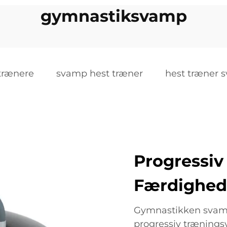
gymnastiksvamp
trænere
svamp hest træner
hest træner 
Progressiv
Færdighed
Gymnastikken svamp
progressiv træningsv