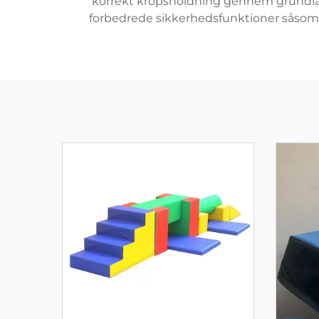
korrekt kropsholdning gennem grundlæg
forbedrede sikkerhedsfunktioner såsom 