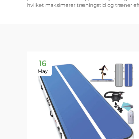
hvilket maksimerer træningstid og træner eff
16
May