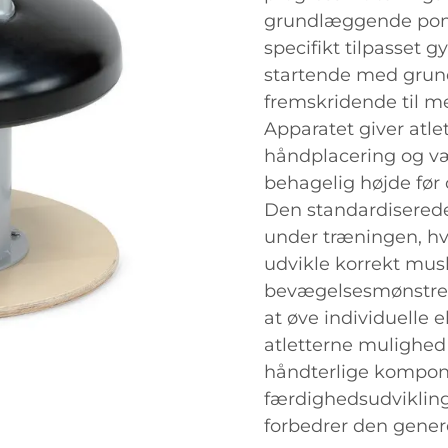
grundlæggende pomm
specifikt tilpasset 
startende med grun
fremskridende til 
Apparatet giver atle
håndplacering og v
behagelig højde før 
Den standardiserede
under træningen, h
udvikle korrekt mu
bevægelsesmønstre. 
at øve individuelle 
atletterne mulighed
håndterlige kompone
færdighedsudvikling
forbedrer den genere