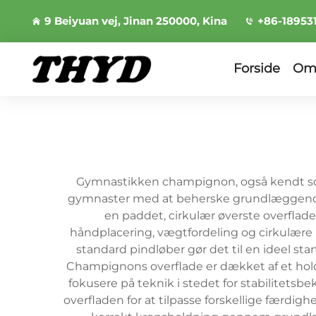
9 Beiyuan vej, Jinan 250000, Kina
+86-18953
Forside
Om
Gymnastikken champignon, også kendt som 
gymnaster med at beherske grundlæggende 
en paddet, cirkulær øverste overflade,
håndplacering, vægtfordeling og cirkulære
standard pindløber gør det til en ideel sta
Champignons overflade er dækket af et holdba
fokusere på teknik i stedet for stabilitets
overfladen for at tilpasse forskellige færdig