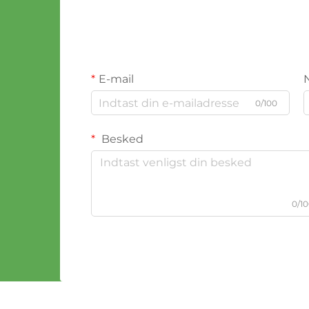
E-mail
0/100
Besked
0/1