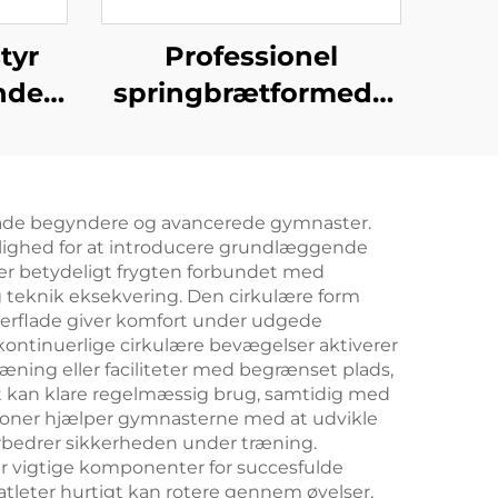
tyr
Professionel
nde
springbrætformede
il
trampoline til at
er
hoppe
 både begyndere og avancerede gymnaster.
mulighed for at introducere grundlæggende
er betydeligt frygten forbundet med
og teknik eksekvering. Den cirkulære form
verflade giver komfort under udgede
 kontinuerlige cirkulære bevægelser aktiverer
ning eller faciliteter med begrænset plads,
et kan klare regelmæssig brug, samtidig med
sioner hjælper gymnasterne med at udvikle
orbedrer sikkerheden under træning.
 vigtige komponenter for succesfulde
atleter hurtigt kan rotere gennem øvelser,