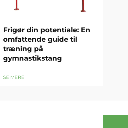
Frigør din potentiale: En
Gy
omfattende guide til
Gr
træning på
ef
gymnastikstang
SE 
SE MERE