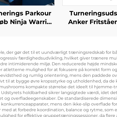
nerings Parkour
Turneringsuds
Løb Ninja Warrior
Anker Fritståe
Matte Foam
Kontravægt t
lancebjælke til
Ujævne Stang
ørns Idræt og
le, der gør det til et uundværligt træningsredskab for
nderholdning
n progressiv færdighedsudvikling, hvilket giver trænere 
indre intimiderende miljø. Den reducerede højde mindsk
er atletterne mulighed for at fokusere på korrekt form 
bevidsthed og rumlig orientering, mens den paddede o
tivt til at bygge øvre kropsstyrke og utholdenhed, da de
ushrooms kompakte størrelse det ideelt til hjemme-træ
 Udstyrets holdbarhed sikrer langsigtede værdi, idet d
ritet og overfladeegenskaber. De standardiserede dimen
 konkurrenceapparater, mens den ikke-slip overflade f
ed at forbedre koordination, balance og rytme, som er
lighed for effektive gruppetræningssessioner, da flere 