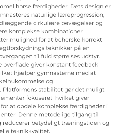
el horse færdigheder. Dets design er
gymnasteres naturlige læreprogression,
dlæggende cirkulære bevægelser og
mere komplekse kombinationer.
tter mulighed for at beherske korrekt
ægtforskydnings teknikker på en
overgangen til fuld størrelses udstyr.
 overflade giver konstant feedback
vilket hjælper gymnasterne med at
skelhukommelse og
Platformens stabilitet gør det muligt
elementer fokuseret, hvilket giver
 for at opdele komplekse færdigheder i
nter. Denne metodelige tilgang til
 reducerer betydeligt træningstiden og
lle teknikkvalitet.