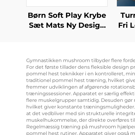
Børn Soft Play Krybe
Tur
Sæt Mats Ny Design
Fri 
Produkter
Sponge/toy
Ba
B
Gymnastikken mushroom tilbyder flere forde
U
For det første tillader dens fleksible desig
pommel hest teknikker i en kontrolleret, m
traditionel pommel hest træning, hvilket giv
fremmer udviklingen af afgørende rotations
træningssessioner. Apparatet er særlig effek
flere muskelgrupper samtidig. Desuden gør m
hvilket giver konstante træningsmuligheder.
at det vedbliver med sin strukturelle integ
muskelhukommelse, der direkte overføres til
Regelmæssig træning på mushroom hjælper m
pommel hest rutiner. Apparatet giver også mu