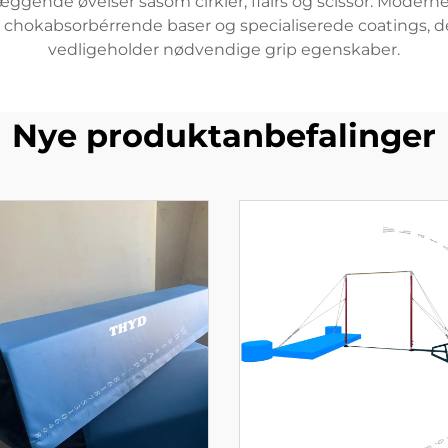
gende øvelser såsom cirkler, flairs og scissor. Moder
chokabsorbérrende baser og specialiserede coatings, d
vedligeholder nødvendige grip egenskaber.
Nye produktanbefalinger