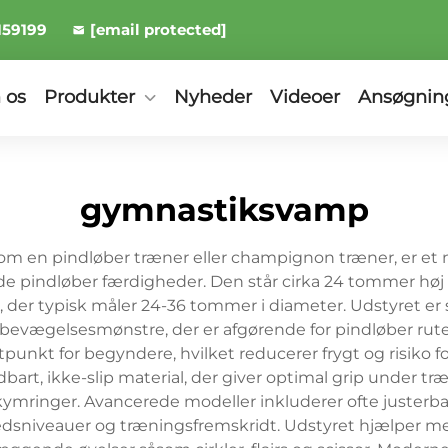
159199
[email protected]
 os
Produkter
Nyheder
Videoer
Ansøgnin
gymnastiksvamp
en pindløber træner eller champignon træner, er et n
pindløber færdigheder. Den står cirka 24 tommer hø
 der typisk måler 24-36 tommer i diameter. Udstyret er sp
 bevægelsesmønstre, der er afgørende for pindløber ru
rtpunkt for begyndere, hvilket reducerer frygt og risiko 
rt, ikke-slip material, der giver optimal grip under træ
bekymringer. Avancerede modeller inkluderer ofte justerb
hedsniveauer og træningsfremskridt. Udstyret hjælper med