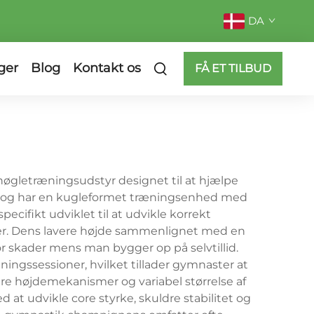
DA
ger
Blog
Kontakt os
FÅ ET TILBUD
øgletræningsudstyr designet til at hjælpe
j og har en kugleformet træningsenhed med
ecifikt udviklet til at udvikle korrekt
ter. Dens lavere højde sammenlignet med en
for skader mens man bygger op på selvtillid.
ningssessioner, hvilket tillader gymnaster at
are højdemekanismer og variabel størrelse af
 at udvikle core styrke, skuldre stabilitet og