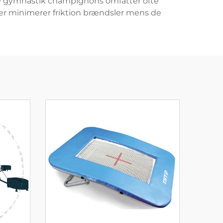
ne gymnastik champignons omfatter ofte
er minimerer friktion brændsler mens de