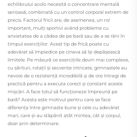
echilibrului acolo necesită o concentrare mentală
serioasă, combinată cu un control corporal extrem de
precis. Factorul fricii are, de asemenea, un rol
important, mulți sportivi având probleme cu
anxietatea de a cădea de pe bară sau de a se răni în
timpul exercițiilor. Acest tip de frică poate cu
adevărat să împiedice pe cineva să își depășească
limitele. Pe măsură ce exercițiile devin mai complexe,
cu sărituri, rotații și secvențe intricate, gimnastele au
nevoie de o rezistență incredibilă și de ore întregi de
practică pentru a executa corect și constant aceste
mișcări. A face totul să funcționeze împreună pe
bară? Acesta este motivul pentru care se face
diferența între gimnaste bune și cele cu adevărat
mari, care și-au stăpânit atât mintea, cât și corpul,
doar prin determinare.