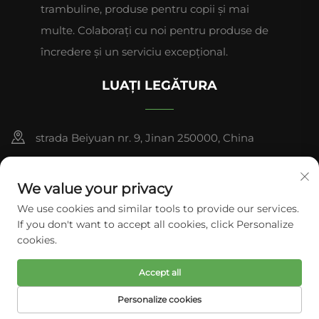
trambuline, produse pentru copii și mai
multe. Colaborați cu noi pentru produse de
încredere și un serviciu excepțional.
LUAȚI LEGĂTURA
strada Beiyuan nr. 9, Jinan 250000, China
+86-13953181569
We value your privacy
[email protected]
We use cookies and similar tools to provide our services.
If you don't want to accept all cookies, click Personalize
cookies.
Drepturi de autor © Tianhui Sports. Toate drepturile
rezervate.
Politica de Confidențialitate
Accept all
Personalize cookies
PAGINA
PRODUSE
E-MAIL
TEL