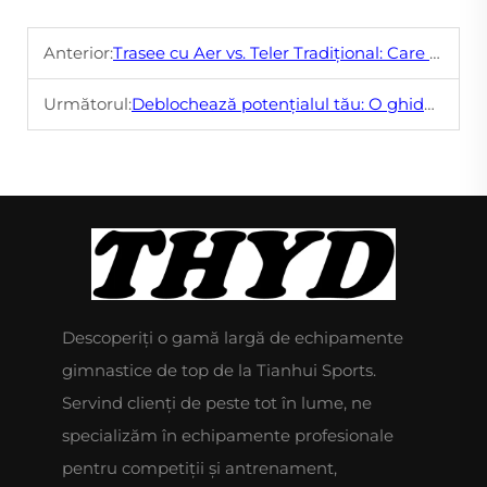
Anterior:
Trasee cu Aer vs. Teler Tradițional: Care este Mai Bine pentru Nevoile Voastre de Gimnastică?
Următorul:
Deblochează potențialul tău: O ghidă comprehensivă pentru antrenament cu bara de gimnastică
Descoperiți o gamă largă de echipamente
gimnastice de top de la Tianhui Sports.
Servind clienți de peste tot în lume, ne
specializăm în echipamente profesionale
pentru competiții și antrenament,