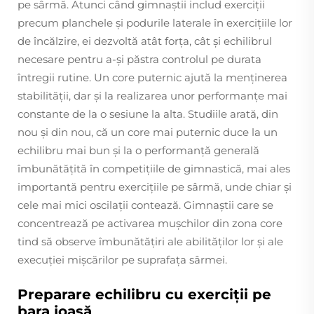
pe sârmă. Atunci când gimnaștii includ exerciții
precum planchele și podurile laterale în exercițiile lor
de încălzire, ei dezvoltă atât forța, cât și echilibrul
necesare pentru a-și păstra controlul pe durata
întregii rutine. Un core puternic ajută la menținerea
stabilității, dar și la realizarea unor performanțe mai
constante de la o sesiune la alta. Studiile arată, din
nou și din nou, că un core mai puternic duce la un
echilibru mai bun și la o performanță generală
îmbunătățită în competițiile de gimnastică, mai ales
importantă pentru exercițiile pe sârmă, unde chiar și
cele mai mici oscilații contează. Gimnaștii care se
concentrează pe activarea mușchilor din zona core
tind să observe îmbunătățiri ale abilităților lor și ale
execuției mișcărilor pe suprafața sârmei.
Preparare echilibru cu exerciții pe
bara joasă