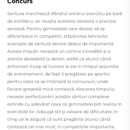
Concurs
Saritura marchează sfârșitul oricărui exercițiu pe bară
de echilibru, iar reușita acesteia necesită o precizie
serioasă. Pentru gimnastele care doresc să se
diferențieze în competiții, stăpânirea tehnicilor
avansate de săritură devine destul de importantă.
Aceste mișcări necesită un control incredibil și o
atenție deosebită la detalii, astfel că atunci când
antrenorii încep să lucreze la ele în timpul sesiunilor
de antrenament, de fapt îi pregătesc pe sportivi
pentru ceea ce se întâmplă la concursuri, unde
fiecare greșeală mică contează. Alocarea timpului
necesar perfecționării acestor sărituri complexe
extinde cu adevărat ceea ce gimnastele pot realiza în
exercițiile lor. Adaugă stil și valoare de dificultate, în
timp ce le asigură că sunt pregătite atunci când
contează cel mai mult, în competițiile importante.