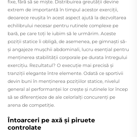
fixe, fără să se miște. Distribuirea greutății devine
extrem de importantă în timpul acestor exerciții,
deoarece reușita în acest aspect ajută la dezvoltarea
echilibrului necesar pentru rutinele complexe pe
bară, pe care toți le iubim să le urmărim. Aceste
poziții statice îi obligă, de asemenea, pe gimnaști să-
și angajeze mușchii abdominali, lucru esențial pentru
menținerea stabilității corporale pe durata întregului
exercițiu. Rezultatul? O execuție mai precisă și
tranziții elegante între elemente. Odată ce sportivii
devin buni în menținerea pozițiilor statice, nivelul
general al performanței lor crește și rutinele lor încep
să se diferențieze de ale celorlalți concurenți pe
arena de competiție.
Întoarceri pe axă și piruete
controlate