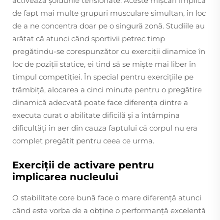
activează șoldurile tensionate. Aceste mișcări implică
de fapt mai multe grupuri musculare simultan, în loc
de a ne concentra doar pe o singură zonă. Studiile au
arătat că atunci când sportivii petrec timp
pregătindu-se corespunzător cu exerciții dinamice în
loc de poziții statice, ei tind să se miște mai liber în
timpul competiției. În special pentru exercițiile pe
trâmbiță, alocarea a cinci minute pentru o pregătire
dinamică adecvată poate face diferența dintre a
executa curat o abilitate dificilă și a întâmpina
dificultăți în aer din cauza faptului că corpul nu era
complet pregătit pentru ceea ce urma.
Exerciții de activare pentru
implicarea nucleului
O stabilitate core bună face o mare diferență atunci
când este vorba de a obține o performanță excelentă