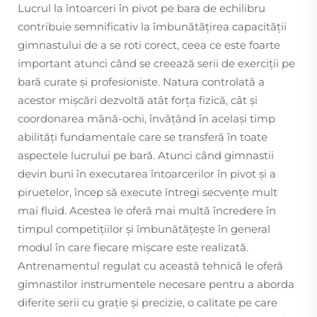
Lucrul la întoarceri în pivot pe bara de echilibru
contribuie semnificativ la îmbunătățirea capacității
gimnastului de a se roti corect, ceea ce este foarte
important atunci când se creează serii de exerciții pe
bară curate și profesioniste. Natura controlată a
acestor mișcări dezvoltă atât forța fizică, cât și
coordonarea mână-ochi, învățând în același timp
abilități fundamentale care se transferă în toate
aspectele lucrului pe bară. Atunci când gimnastii
devin buni în executarea întoarcerilor în pivot și a
piruetelor, încep să execute întregi secvențe mult
mai fluid. Acestea le oferă mai multă încredere în
timpul competițiilor și îmbunătățește în general
modul în care fiecare mișcare este realizată.
Antrenamentul regulat cu această tehnică le oferă
gimnastilor instrumentele necesare pentru a aborda
diferite serii cu grație și precizie, o calitate pe care