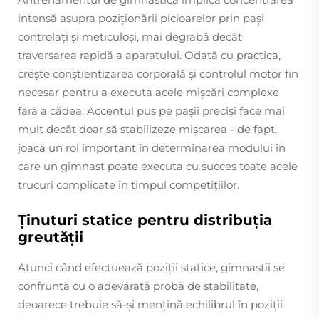
intensă asupra poziționării picioarelor prin pași
controlați și meticuloși, mai degrabă decât
traversarea rapidă a aparatului. Odată cu practica,
crește conștientizarea corporală și controlul motor fin
necesar pentru a executa acele mișcări complexe
fără a cădea. Accentul pus pe pașii preciși face mai
mult decât doar să stabilizeze mișcarea - de fapt,
joacă un rol important în determinarea modului în
care un gimnast poate executa cu succes toate acele
trucuri complicate în timpul competițiilor.
Ținuturi statice pentru distribuția
greutății
Atunci când efectuează poziții statice, gimnaștii se
confruntă cu o adevărată probă de stabilitate,
deoarece trebuie să-și mențină echilibrul în poziții