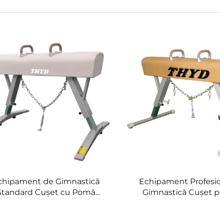
chipament de Gimnastică
Echipament Profesio
Standard Cușet cu Pomă
Gimnastică Cușet 
pentru Antrenament și
Antrenament
Competiții