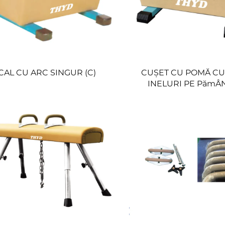
CAL CU ARC SINGUR (C)
CUȘET CU POMĂ C
INELURI PE PămÂN