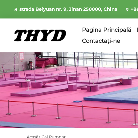
strada Beiyuan nr. 9, Jinan 250000, China
+8
Pagina Principală
Contactați-ne
Acasă>
Cai Pumnar