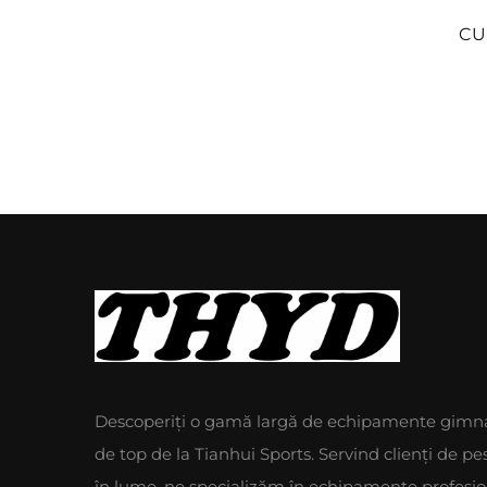
CU
Descoperiți o gamă largă de echipamente gimna
de top de la Tianhui Sports. Servind clienți de pe
în lume, ne specializăm în echipamente profesi