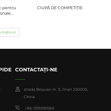
c pentru
CIUPĂ DE COMPETIȚIE
ionale
e
rmătorul
PIDE
CONTACTAȚI-NE
ă
strada Beiyuan nr. 9, Jinan 250000,
China
+86-13953181569