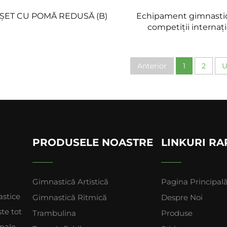
ȘET CU POMĂ REDUSĂ (B)
Echipament gimnasti
competiții internaț
CUȘCA cu inel
Anterior
1
2
U
PRODUSELE NOASTRE
LINKURI RA
Gimnastică Artistică
Pagina Principal
stice
Gimnastică Ritmică
Despre Noi
ste tot
Trambulina
Produse
onale