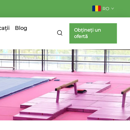
RO
cații
Blog
Obțineți un
ofertă