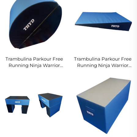
Distracție a Copiilor
Sport si Divertisment
Copii
Trambulina Parkour Free
Trambulina Parkour Free
Running Ninja Warrior
Running Ninja Warrior
Mat pentru Trambituri
Mat Foam Inclinată
pentru Sport și Diversiuni
pentru Sport și Diversiuni
ale Copiilor
ale Copiilor