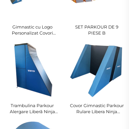
Gimnastic cu Logo
SET PARKOUR DE 9
Personalizat Covori
PIESE B
Gimnastic Parkour
pentru Copii Covor PVC &
XPE
Trambulina Parkour
Covor Gimnastic Parkour
Alergare Liberă Ninja
Rulare Libera Ninja
Warrior Mat Foam Învelit
Warrior Covor Foam
Zid Mat pentru Sport și
Warrior Perete Pentru