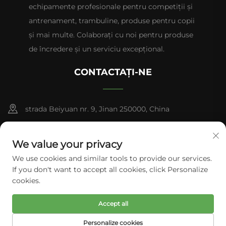
echipamente profesionale pentru competiții și
antrenament, trambuline, produse pentru copii
și mai multe. Colaborați cu noi pentru produse
de încredere și un serviciu excepțional.
CONTACTAȚI-NE
strada Beiyuan nr. 9, Jinan 250000, China
+86-13953181569
We value your privacy
[email protected]
We use cookies and similar tools to provide our services.
If you don't want to accept all cookies, click Personalize
cookies.
Drepturi de autor © 2026 Tianhui Sports. Toate drepturile
Accept all
rezervate.
Politica de confidențialitate
Personalize cookies