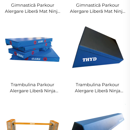
Gimnastică Parkour
Gimnastică Parkour
Alergare Liberă Mat Ninja
Alergare Liberă Mat Ninja
Warrior Foam Tablou Stil
Warrior Foam Barieră
Mat pentru Sporturile
Singură Mat pentru
Copiilor & Distracție
Sporturile Copiilor &
Distracție
Trambulina Parkour
Trambulina Parkour
Alergare Liberă Ninja
Alergare Liberă Ninja
Warrior Mat Foam Mat
Warrior Mat Foam Trepte
pentru Sport și Distracție
Inclinate pentru Sport și
a Copiilor
Distracție a Copiilor