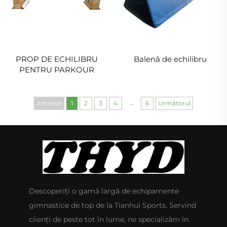
PROP DE ECHILIBRU
Balenă de echilibru
PENTRU PARKOUR
...
Anterior
1
2
3
4
6
Următorul
Descoperiți o gamă largă de echipamente
gimnastice de top de la Tianhui Sports. Servind
clienți de peste tot în lume, ne specializăm în