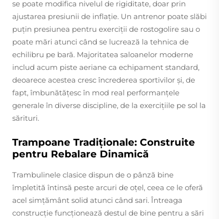
se poate modifica nivelul de rigiditate, doar prin
ajustarea presiunii de inflație. Un antrenor poate slăbi
puțin presiunea pentru exerciții de rostogolire sau o
poate mări atunci când se lucrează la tehnica de
echilibru pe bară. Majoritatea saloanelor moderne
includ acum piste aeriane ca echipament standard,
deoarece acestea cresc încrederea sportivilor și, de
fapt, îmbunătățesc în mod real performanțele
generale în diverse discipline, de la exercițiile pe sol la
sărituri.
Trampoane Tradiționale: Construite
pentru Rebalare Dinamică
Trambulinele clasice dispun de o pânză bine
împletită întinsă peste arcuri de oțel, ceea ce le oferă
acel simțământ solid atunci când sari. Întreaga
construcție funcționează destul de bine pentru a sări