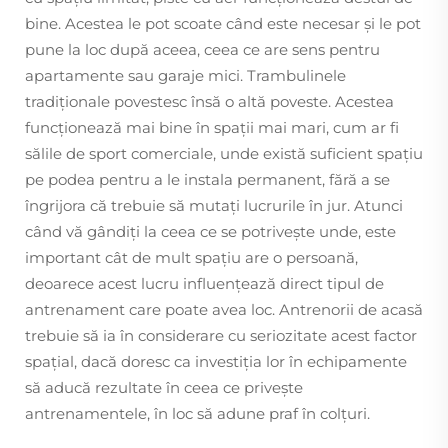
bine. Acestea le pot scoate când este necesar și le pot
pune la loc după aceea, ceea ce are sens pentru
apartamente sau garaje mici. Trambulinele
tradiționale povestesc însă o altă poveste. Acestea
funcționează mai bine în spații mai mari, cum ar fi
sălile de sport comerciale, unde există suficient spațiu
pe podea pentru a le instala permanent, fără a se
îngrijora că trebuie să mutați lucrurile în jur. Atunci
când vă gândiți la ceea ce se potrivește unde, este
important cât de mult spațiu are o persoană,
deoarece acest lucru influențează direct tipul de
antrenament care poate avea loc. Antrenorii de acasă
trebuie să ia în considerare cu seriozitate acest factor
spațial, dacă doresc ca investiția lor în echipamente
să aducă rezultate în ceea ce privește
antrenamentele, în loc să adune praf în colțuri.