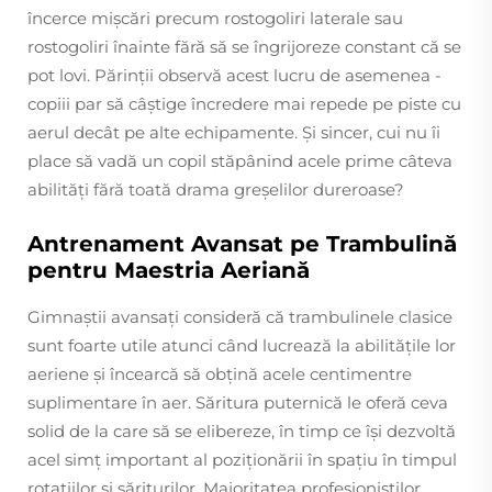
încerce mișcări precum rostogoliri laterale sau
rostogoliri înainte fără să se îngrijoreze constant că se
pot lovi. Părinții observă acest lucru de asemenea -
copiii par să câștige încredere mai repede pe piste cu
aerul decât pe alte echipamente. Și sincer, cui nu îi
place să vadă un copil stăpânind acele prime câteva
abilități fără toată drama greșelilor dureroase?
Antrenament Avansat pe Trambulină
pentru Maestria Aeriană
Gimnaștii avansați consideră că trambulinele clasice
sunt foarte utile atunci când lucrează la abilitățile lor
aeriene și încearcă să obțină acele centimentre
suplimentare în aer. Săritura puternică le oferă ceva
solid de la care să se elibereze, în timp ce își dezvoltă
acel simț important al poziționării în spațiu în timpul
rotațiilor și săriturilor. Majoritatea profesioniștilor