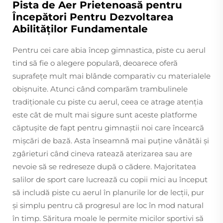
Pista de Aer Prietenoasă pentru
Începători Pentru Dezvoltarea
Abilităților Fundamentale
Pentru cei care abia încep gimnastica, piste cu aerul
tind să fie o alegere populară, deoarece oferă
suprafețe mult mai blânde comparativ cu materialele
obișnuite. Atunci când comparăm trambulinele
tradiționale cu piste cu aerul, ceea ce atrage atenția
este cât de mult mai sigure sunt aceste platforme
căptușite de fapt pentru gimnaștii noi care încearcă
mișcări de bază. Asta înseamnă mai puține vânătăi și
zgârieturi când cineva ratează aterizarea sau are
nevoie să se redreseze după o cădere. Majoritatea
salilor de sport care lucrează cu copii mici au început
să includă piste cu aerul în planurile lor de lecții, pur
și simplu pentru că progresul are loc în mod natural
în timp. Săritura moale le permite micilor sportivi să