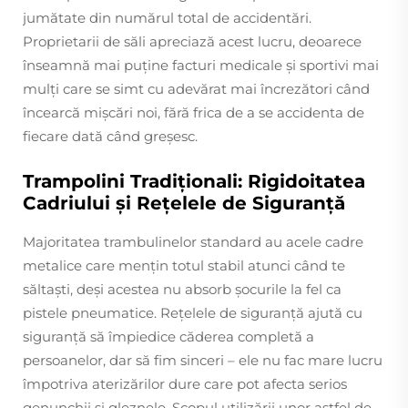
jumătate din numărul total de accidentări.
Proprietarii de săli apreciază acest lucru, deoarece
înseamnă mai puține facturi medicale și sportivi mai
mulți care se simt cu adevărat mai încrezători când
încearcă mișcări noi, fără frica de a se accidenta de
fiecare dată când greșesc.
Trampolini Tradiţionali: Rigidoitatea
Cadriului şi Reţelele de Siguranţă
Majoritatea trambulinelor standard au acele cadre
metalice care mențin totul stabil atunci când te
săltaști, deși acestea nu absorb șocurile la fel ca
pistele pneumatice. Rețelele de siguranță ajută cu
siguranță să împiedice căderea completă a
persoanelor, dar să fim sinceri – ele nu fac mare lucru
împotriva aterizărilor dure care pot afecta serios
genunchii și gleznele. Scopul utilizării unor astfel de