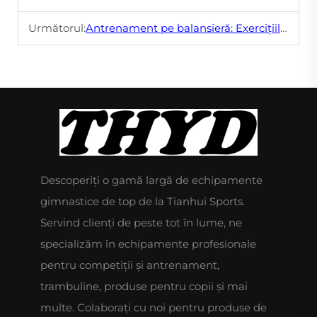
Următorul:
Antrenament pe balansieră: Exercițiile cheie pentru a îmbunătăți stabilitatea și confidența
Descoperiți o gamă largă de echipamente
gimnastice de top de la Tianhui Sports.
Servind clienți de peste tot în lume, ne
specializăm în echipamente profesionale
pentru competiții și antrenament,
trambuline, produse pentru copii și mai
multe. Colaborați cu noi pentru produse de