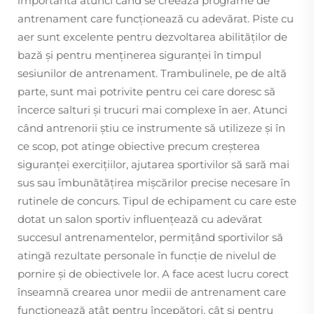
importantă atunci când se creează programe de
antrenament care funcționează cu adevărat. Piste cu
aer sunt excelente pentru dezvoltarea abilităților de
bază și pentru menținerea siguranței în timpul
sesiunilor de antrenament. Trambulinele, pe de altă
parte, sunt mai potrivite pentru cei care doresc să
încerce salturi și trucuri mai complexe în aer. Atunci
când antrenorii știu ce instrumente să utilizeze și în
ce scop, pot atinge obiective precum creșterea
siguranței exercițiilor, ajutarea sportivilor să sară mai
sus sau îmbunătățirea mișcărilor precise necesare în
rutinele de concurs. Tipul de echipament cu care este
dotat un salon sportiv influențează cu adevărat
succesul antrenamentelor, permițând sportivilor să
atingă rezultate personale în funcție de nivelul de
pornire și de obiectivele lor. A face acest lucru corect
înseamnă crearea unor medii de antrenament care
funcționează atât pentru începători, cât și pentru