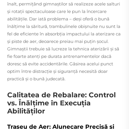
înalt, permițând gimnaștilor să realizeze acele salturi
și rotații spectaculoase care le pun la încercare
abilitățile. Dar iată problema – deși oferă o bună
înălțime la săritură, trambulinele obișnuite nu sunt la
fel de eficiente în absorbția impactului la aterizare ca
și piste de aer, deoarece preiau mai puțin șocul.
Gimnaștii trebuie să lucreze la tehnica aterizării și să
fie foarte atenți pe durata antrenamentelor dacă
doresc să evite accidentările. Găsirea acelui punct
optim între distracție și siguranță necesită doar
practică și o bună judecată.
Calitatea de Rebalare: Control
vs. Înălțime în Execuția
Abilităților
Traseu de Aer: Alunecare Precisă și