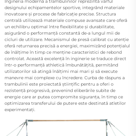
Ingineria modernă a trambulinilor reprezintă vârful
designului echipamentelor sportive, integrând materiale
inovatoare și procese de fabricație precise. Structura
centrală utilizează materiale compuse avansate care oferă
un echilibru optimal între flexibilitate și durabilitate,
asigurând o performanță constantă de-a lungul mii de
cicluri de utilizare. Mecanismul de presă calibrat cu atenție
oferă returnarea precisă a energiei, maximizând potențialul
de înălțime în timp ce menține caracteristici de rebond
controlat. Această excelență în inginerie se traduce direct
într-o performanță athletică îmbunătățită, permitând
utilizatorilor să atingă înălțimi mai mari și să execute
manevre mai complexe cu încredere. Curba de răspuns a
trambulinii este proiectată științific pentru a oferi o
rezistență progresivă, prevenind eliberările subite de
energie care ar putea compromite siguranța, în timp ce
optimizarea transferului de putere este destinată atletilor
experimentați.