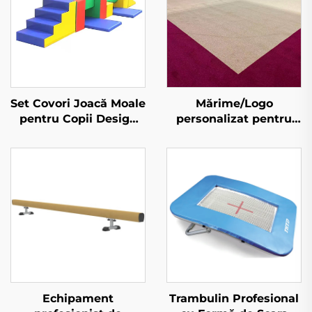
Set Covori Joacă Moale
Mărime/Logo
pentru Copii Design
personalizat pentru
Nou Produse
antrenament și
Sponge/toy
exerciții de gimnastic
și aerobic cu pod
elasticsearch
Echipament
Trambulin Profesional