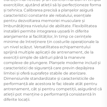
exercițiilor, ajutând atleții să își perfecționeze forma
și tehnica. Calibrarea precisă a planșelor asigură
caracteristici constante ale rebalului, esențiale
pentru dezvoltarea memoriei musculare și
îmbunătățirea nivelului de abilitate. Flexibilitatea
instalării permite integrarea ușoară în diferite
aranjamente ai facilităților, în timp ce cerințele
minime de întreținere țin costurile operaționale la
un nivel scăzut. Versatilitatea echipamentului
sprijină multiple aplicații de antrenament, de la
exerciții simple de sărituri până la manevre
complexe de plungere. Planșele moderne includ și
caracteristici de siguranță care previn depășirea
limitei și oferă suprafețe stabile de aterizare.
Dimensiunile standardizate și caracteristicile de
performanță ale acestora le fac ideale atât pentru
antrenament, cât și pentru competiții, asigurând că
atleții pot menține o performanță consistentă în
diferite locații.