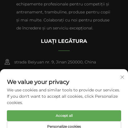
echipamente profesionale pentru competiții și
antrenament, trambuline, produse pentru copii
și mai multe. Colaborați cu noi pentru produse
de încredere și un serviciu excepțional.
LUAȚI LEGĂTURA
strada Beiyuan nr. 9, Jinan 250000, China
+86-13953181569
We value your privacy
[email protected]
We use cookies and similar tools to provide our services.
If you don't want to accept all cookies, click Personalize
cookies.
Drepturi de autor © Tianhui Sports. Toate drepturile rezervate.
Accept all
Politica de Confidențialitate
Personalize cookies