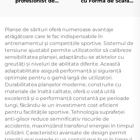
profesionist de
cu Formă de Scara
gimnastică cu balanță
Gimnastică pentru
joasă
Sărituri
Planşe de sărituri oferă numeroase avantaje
atrăgătoare care le fac indispensabile în
antrenamentul și competițiile sportive. Sistemul de
tensiune ajustabil permite utilizatorilor să calibreze
sensibilitatea planșei, adaptându-se atletelor cu
greutăți și niveluri de abilitate diferite. Această
adaptabilitate asigură performanță și siguranță
optimale pentru o gamă largă de utilizatori.
Durabilitatea planșelor moderne, construite cu
materiale de înaltă calitate, oferă o viață utilă
excelentă și o performanță constantă pe perioade
lungi, făcându-le un investiment cost eficient
pentru facilitățile sportive. Tehnologia suprafeței
anti-glisor reduce semnificativ riscurile de
accidente, maximizând transferul energiei în timpul
utilizării. Caracteristici avansate de design permit
tranziții mai netede și un control mai bun în timpul