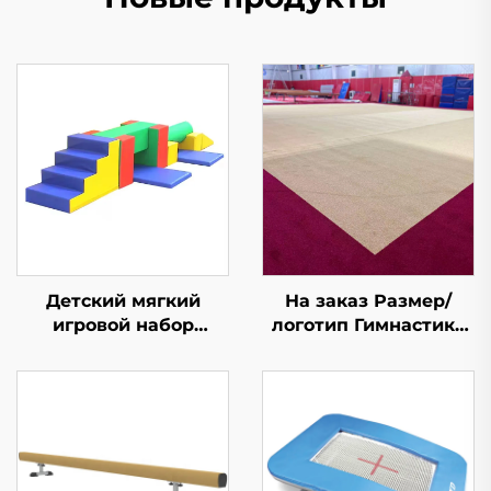
Детский мягкий
На заказ Размер/
игровой набор
логотип Гимнастика
ковриков. Новое
Аэробика Тренировка
дизайнерское
Упражнение
изделие из губки/
Опрокидывание
игрушки
Пружинный Пол