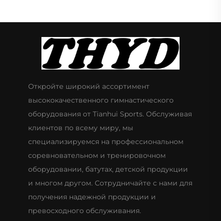
Откройте широкий ассортимент
высококачественного гимнастического
оборудования от Tianhui Sports. Обслуживая
клиентов по всему миру, мы
специализируемся на профессиональном
соревновательном и тренировочном
оборудовании, батутах, детской продукции
и многом другом. Сотрудничайте с нами для
получения надежной продукции и
превосходного обслуживания.