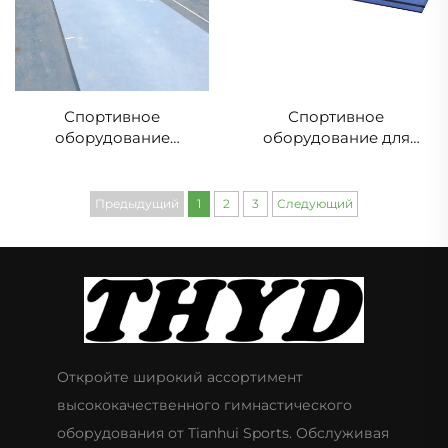
Спортивное
Спортивное
оборудование
оборудование для
ДОРОЖКА для
гимнастики, складная
прыжкового стола
доска для прыжкового
стола
Предыдущий
1
2
3
Следующий
Откройте широкий ассортимент
высококачественного гимнастического
оборудования от Tianhui Sports. Обслуживая