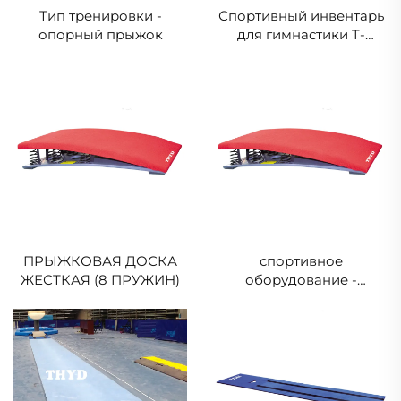
Тип тренировки -
Спортивный инвентарь
опорный прыжок
для гимнастики T-
тренажер,
используемый для
прыжков, перекладин,
балансировочной
балки, опорной
гимнастики, колец,
параллельных брусьев,
ниндзя
ПРЫЖКОВАЯ ДОСКА
спортивное
ЖЕСТКАЯ (8 ПРУЖИН)
оборудование -
МЯГКАЯ ПРЫГОВАЯ
ДОЩИКА (5 ПРУЖИН)
ДЛЯ ТРЕНИРОВКИ