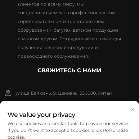
клиентов по всему миру, мы
специализируемся на профессиональном
соревновательном и тренировочном
оборудовании, батутах, детской продукции
и многом другом. Сотрудничайте с нами для
получения надежной продукции и
превосходного обслуживания.
СВЯЖИТЕСЬ С НАМИ
улица Бэйюань, 9, Цзинань, 250000, Китай
+86-13953181569
We value your privacy
[email protected]
We use cookies and similar tools to provide our services.
If you don't want to accept all cookies, click Personalize
cookies.