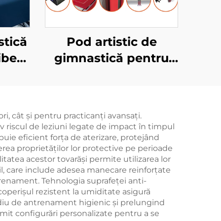
stică
Pod artistic de
iberă
gimnastică pentru
Foam
competiții și
bru
antrenament
 și
i, cât și pentru practicanți avansați.
piilor
iv riscul de leziuni legate de impact în timpul
buie eficient forța de aterizare, protejând
erea proprietăților lor protective pe perioade
itatea acestor tovarăși permite utilizarea lor
bil, care include adesea manecare reinforțate
ntrenament. Tehnologia suprafeței anti-
coperișul rezistent la umiditate asigură
diu de antrenament higienic și prelungind
rmit configurări personalizate pentru a se