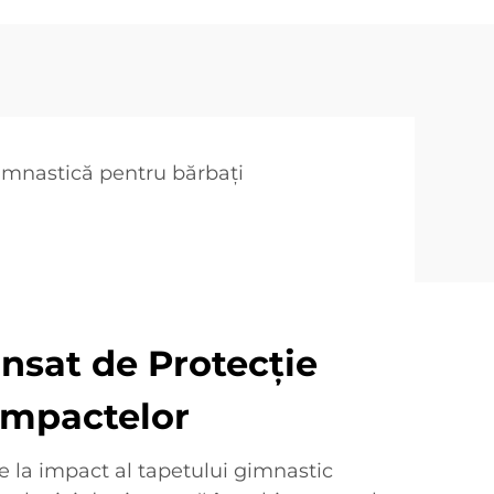
imnastică pentru bărbați
nsat de Protecţie
Impactelor
e la impact al tapetului gimnastic