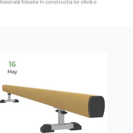
sională folosite în construcția lor oferă o
16
1
May
Ma