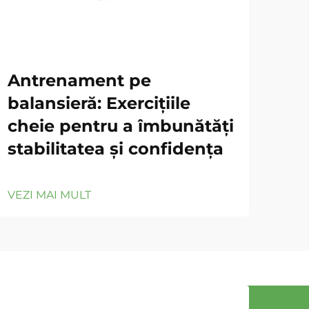
Antrenament pe
Tă
balansieră: Exercițiile
Fu
cheie pentru a îmbunătăți
an
stabilitatea și confidența
efi
VEZI MAI MULT
VEZ