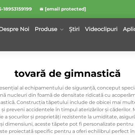
6-18953159199
[email protected]
Despre Noi
Produse
Știri
Videoclipuri
Apli
tovară de gimnastică
sențial al echipamentului de siguranță, conceput spec
nă nucleuri din foamă de densitate ridicată cu acoperămi
mnastică. Construcția tăpetului include de obicei mai mult
a și preveni accidentele în timpul aterizărilor și căderi
 a șocurilor și proprietăți rezistente la umiditate, asig
și dimensiuni, aceste tăpete pot fi personalizate pentru a s
e proiectată specific pentru a oferi echilibrul perfect î