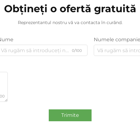
Obțineți o ofertă gratuită
Reprezentantul nostru vă va contacta în curând.
Nume
Numele companie
0/100
000
Trimite