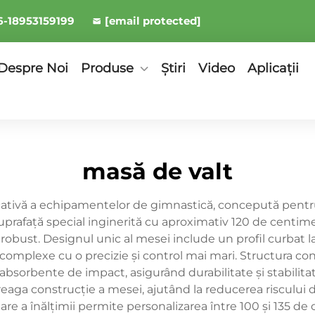
6-18953159199
[email protected]
Despre Noi
Produse
Știri
Video
Aplicații
masă de valt
cativă a echipamentelor de gimnastică, concepută pentru a
rafață special inginerită cu aproximativ 120 de centimet
obust. Designul unic al mesei include un profil curbat la
mplexe cu o precizie și control mai mari. Structura const
bsorbente de impact, asigurând durabilitate și stabilitat
treaga construcție a mesei, ajutând la reducerea riscului d
e a înălțimii permite personalizarea între 100 și 135 de c