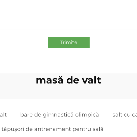
Trimite
masă de valt
alt
bare de gimnastică olimpică
salt cu c
tăpușori de antrenament pentru sală