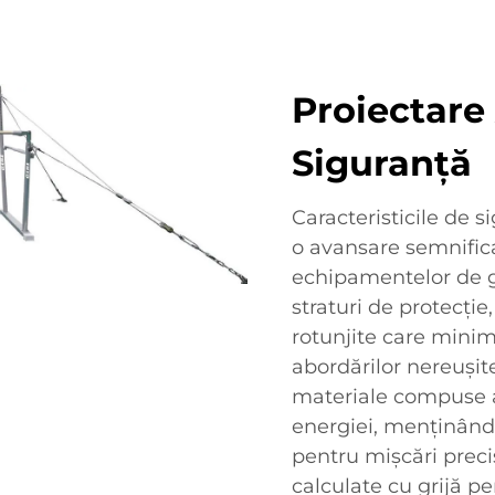
Proiectare
Siguranță
Caracteristicile de s
o avansare semnifica
echipamentelor de 
straturi de protecție
rotunjite care minim
abordărilor nereușit
materiale compuse a
energiei, menținând
pentru mișcări prec
calculate cu grijă pen