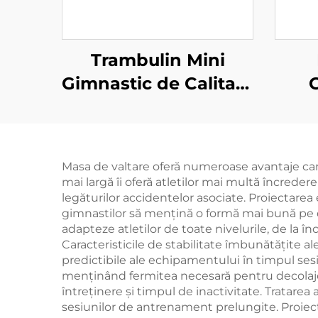
Trambulin Mini
Gimnastic de Calitate
Profesională pentru
Com
Sport și Diverțire
Co
Form
Masa de valtare oferă numeroase avantaje care
mai largă îi oferă atletilor mai multă încredere
legăturilor accidentelor asociate. Proiectarea
gimnastilor să mențină o formă mai bună pe du
adapteze atletilor de toate nivelurile, de la 
Caracteristicile de stabilitate îmbunătățite 
predictibile ale echipamentului în timpul ses
menținând fermitea necesară pentru decolaje 
întreținere și timpul de inactivitate. Tratare
sesiunilor de antrenament prelungite. Proiec