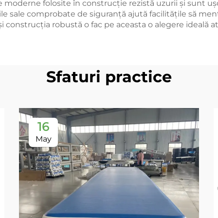
le moderne folosite în construcție rezistă uzurii și sunt uș
le sale comprobate de siguranță ajută facilitățile să menț
ță și construcția robustă o fac pe aceasta o alegere ideal
Sfaturi practice
16
May