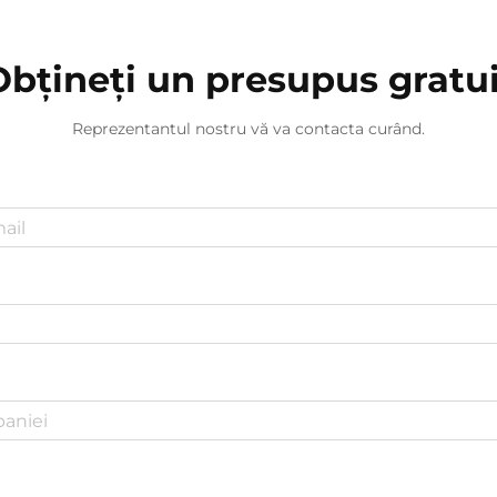
Obțineți un presupus gratui
Reprezentantul nostru vă va contacta curând.