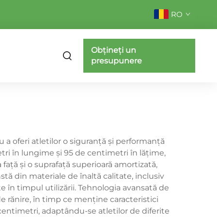
RO
Obțineți un
presupunere
 oferi atletilor o siguranță și performanță
ri în lungime și 95 de centimetri în lățime,
 față și o suprafață superioară amortizată,
ă din materiale de înaltă calitate, inclusiv
e în timpul utilizării. Tehnologia avansată de
e rănire, în timp ce menține caracteristici
entimetri, adaptându-se atletilor de diferite