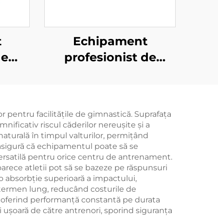
t
Echipament
de
profesionist de
ară
gimnastică cu
ner
balanță joasă
pentru facilitățile de gimnastică. Suprafața
mnificativ riscul căderilor nereușite și a
naturală în timpul valturilor, permițând
 asigură că echipamentul poate să se
 versatilă pentru orice centru de antrenament.
rece atletii pot să se bazeze pe răspunsuri
o absorbție superioară a impactului,
 termen lung, reducând costurile de
ns, oferind performanță constantă pe durata
ușoară de către antrenori, sporind siguranța