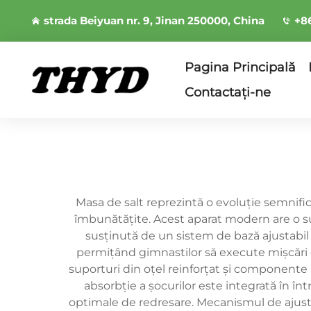
strada Beiyuan nr. 9, Jinan 250000, China
+8
Pagina Principală
Contactați-ne
Masa de salt reprezintă o evoluție semnifi
îmbunătățite. Acest aparat modern are o sup
susținută de un sistem de bază ajustabil r
permițând gimnastilor să execute mișcări co
suporturi din oțel reinforțat și componente a
absorbție a şocurilor este integrată în în
optimale de redresare. Mecanismul de ajustar