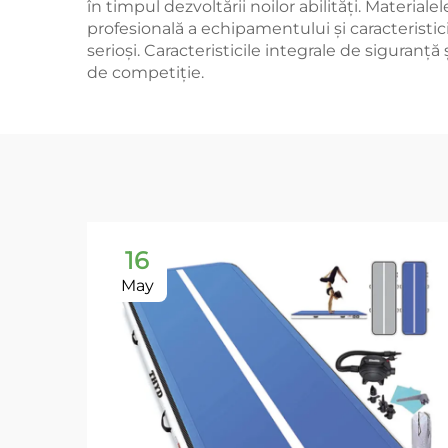
în timpul dezvoltării noilor abilități. Materiale
profesională a echipamentului și caracteristici
serioși. Caracteristicile integrale de siguran
de competiție.
16
May