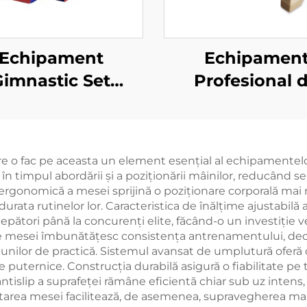
Echipament
Echipamen
Gimnastic Set
Profesional 
plet Inclinație
Gimnastică B
vor Gimnastic
Orizontală Mâ
ă Brânză pentru
 o fac pe aceasta un element esențial al echipamentelor 
Copii
 în timpul abordării și a poziționării mâinilor, reducând se
 ergonomică a mesei sprijină o poziționare corporală mai 
rata rutinelor lor. Caracteristica de înălțime ajustabilă
începători până la concurenți elite, făcând-o un investiție
ale mesei îmbunătățesc consistența antrenamentului, deoa
iunilor de practică. Sistemul avansat de umplutură oferă 
puternice. Construcția durabilă asigură o fiabilitate pe
a antislip a suprafeței rămâne eficientă chiar sub uz inte
tarea mesei facilitează, de asemenea, supravegherea mai 