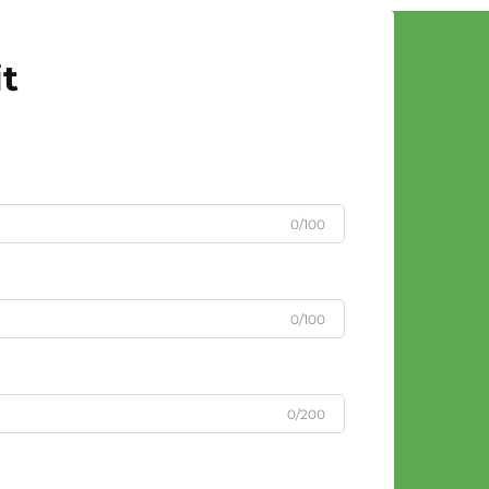
t
0/100
0/100
0/200