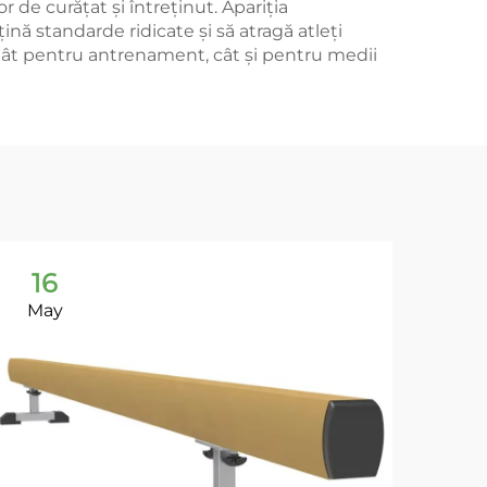
or de curățat și întreținut. Apariția
ină standarde ridicate și să atragă atleți
ă atât pentru antrenament, cât și pentru medii
16
1
May
Ma