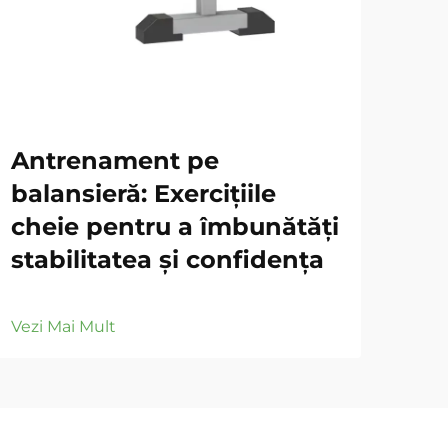
Antrenament pe
Tă
balansieră: Exercițiile
Fu
cheie pentru a îmbunătăți
an
stabilitatea și confidența
efi
Vezi Mai Mult
Vezi