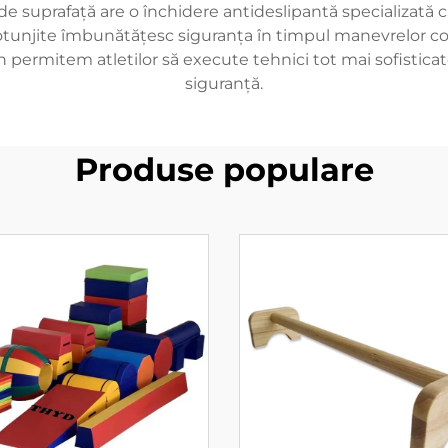
l de suprafață are o închidere antideslipantă specializată
e rotunjite îmbunătățesc siguranța în timpul manevrelor 
rin permitem atletilor să execute tehnici tot mai sofisti
siguranță.
Produse populare