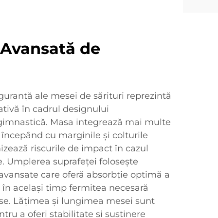
 Avansată de
iguranță ale mesei de sărituri reprezintă
tivă în cadrul designului
gimnastică. Masa integrează mai multe
, începând cu marginile și colturile
izează riscurile de impact în cazul
e. Umplerea suprafeței folosește
vansate care oferă absorbție optimă a
 în același timp fermitea necesară
ise. Lățimea și lungimea mesei sunt
tru a oferi stabilitate și susținere