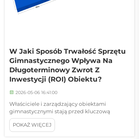
W Jaki Sposób Trwałość Sprzętu
Gimnastycznego Wpływa Na
Długoterminowy Zwrot Z
Inwestycji (ROI) Obiektu?
2026-05-06 16:41:00
Właściciele i zarządzający obiektami
gimnastycznymi stają przed kluczową
decyzją, która wykracza daleko poza
POKAŻ WIĘCEJ
początkową cenę zakupu sprzętu
treningowego: muszą zrozumieć, w jaki