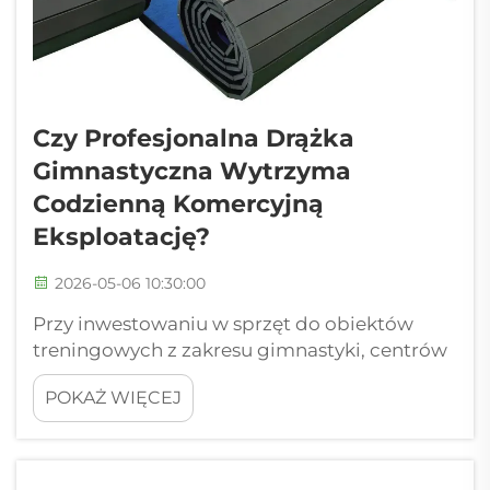
Czy Profesjonalna Drążka
Gimnastyczna Wytrzyma
Codzienną Komercyjną
Eksploatację?
2026-05-06 10:30:00
Przy inwestowaniu w sprzęt do obiektów
treningowych z zakresu gimnastyki, centrów
fitness lub miejsc organizacji zawodów
POKAŻ WIĘCEJ
sportowych trwałość staje się kwestią
pierwszorzędnej ważności. Profesjonalna
drążka gimnastyczna musi wytrzymać nie
tylko okazjonalne użytkowanie przez