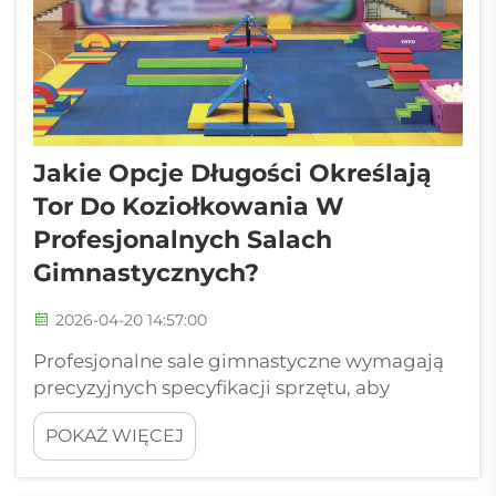
w jaki sposób trening parkour integruje się z
wyposażeniem gimnastycznym...
Jakie Opcje Długości Określają
Tor Do Koziołkowania W
Profesjonalnych Salach
Gimnastycznych?
2026-04-20 14:57:00
Profesjonalne sale gimnastyczne wymagają
precyzyjnych specyfikacji sprzętu, aby
wspierać programy szkoleniowe na
POKAŻ WIĘCEJ
najwyższym poziomie, a długość toru do
koziołkowania stanowi jedno z
najważniejszych ujęć wymiarowych.