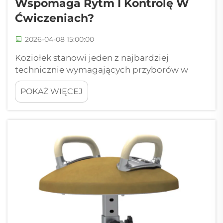
Wspomaga Rytm I Kontrolę W
Ćwiczeniach?
2026-04-08 15:00:00
Koziołek stanowi jeden z najbardziej
technicznie wymagających przyborów w
gimnastyce, wymagając skomplikowanego
POKAŻ WIĘCEJ
połączenia rytmu, precyzji czasowania oraz
kontroli mięśniowej, które odróżniają
zawodników elitarnych od gimnastów na
etapie rozwoju. Zrozumienie tego, w jaki
sposób ten przyrząd...