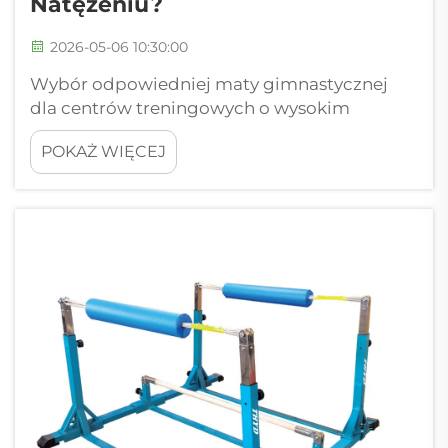
Natężeniu?
2026-05-06 10:30:00
Wybór odpowiedniej maty gimnastycznej
dla centrów treningowych o wysokim
natężeniu wymaga strategicznego podejścia,
POKAŻ WIĘCEJ
które uwzględnia bezpieczeństwo
zawodników, skuteczność treningu oraz
długotrwałą wytrzymałość. Środowiska
treningowe o wysokim natężeniu wymagają
sprzętu, który potrafi wytrzymać...