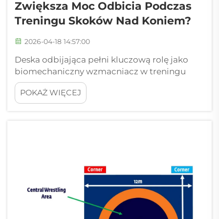
Zwiększa Moc Odbicia Podczas
Treningu Skoków Nad Koniem?
2026-04-18 14:57:00
Deska odbijająca pełni kluczową rolę jako
biomechaniczny wzmacniacz w treningu
skoków nad koniem, przekształcając
POKAŻ WIĘCEJ
pionowy pęd w eksplozywną pionową moc
odbicia poprzez zaawansowane mechanizmy
przenoszenia energii. Gdy gimnastycy
zbliżają się do konia skokowego, deska...