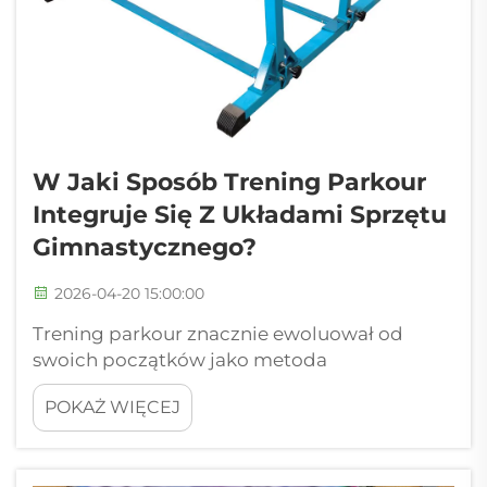
W Jaki Sposób Trening Parkour
Integruje Się Z Układami Sprzętu
Gimnastycznego?
2026-04-20 15:00:00
Trening parkour znacznie ewoluował od
swoich początków jako metoda
kondycjonowania wojskowego, stając się
POKAŻ WIĘCEJ
dynamiczną dyscypliną, która
bezproblemowo wpasowuje się w tradycyjne
środowiska gimnastyczne. Zrozumienie tego,