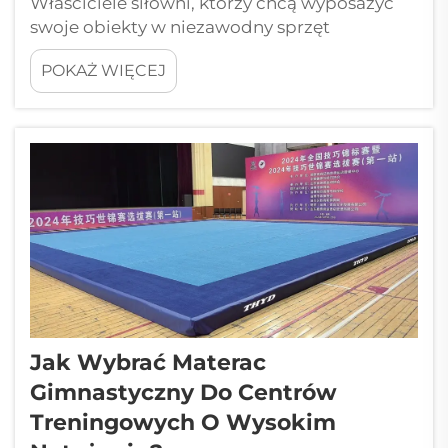
Właściciele siłowni, którzy chcą wyposażyć
swoje obiekty w niezawodny sprzęt
treningowy, stają przed kluczowym pytaniem
POKAŻ WIĘCEJ
dotyczącym wyboru sprzętu zapewniającego
równowagę między wydajnością a ochroną:
gdzie mogą zdobyć skocznię rzeczywiście
spełniającą normy bezpieczeństwa...
Jak Wybrać Materac
Gimnastyczny Do Centrów
Treningowych O Wysokim