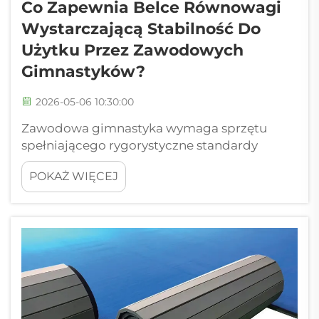
Co Zapewnia Belce Równowagi
Wystarczającą Stabilność Do
Użytku Przez Zawodowych
Gimnastyków?
2026-05-06 10:30:00
Zawodowa gimnastyka wymaga sprzętu
spełniającego rygorystyczne standardy
stabilności, bezpieczeństwa oraz spójności
POKAŻ WIĘCEJ
osiąganych wyników. Belka równowagi jest
jednym z najważniejszych urządzeń w
gimnastyce artystycznej, na której zawodnicy
wykonują złożone ćwiczenia akrobacyjne...