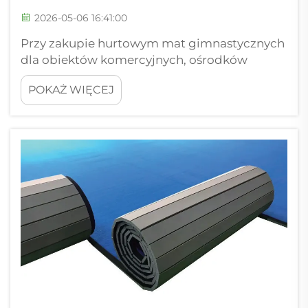
2026-05-06 16:41:00
Przy zakupie hurtowym mat gimnastycznych
dla obiektów komercyjnych, ośrodków
treningowych lub nabywców
POKAŻ WIĘCEJ
instytucjonalnych proces wyboru wymaga
starannego przeanalizowania czynników
wykraczających poza proste rozważania
kosztowe. Zakup hurtowy mat
gimnastycznych stanowi...