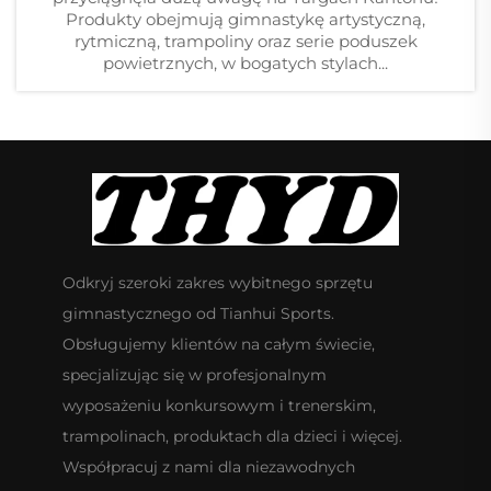
Produkty obejmują gimnastykę artystyczną,
rytmiczną, trampoliny oraz serie poduszek
powietrznych, w bogatych stylach...
Odkryj szeroki zakres wybitnego sprzętu
gimnastycznego od Tianhui Sports.
Obsługujemy klientów na całym świecie,
specjalizując się w profesjonalnym
wyposażeniu konkursowym i trenerskim,
trampolinach, produktach dla dzieci i więcej.
Współpracuj z nami dla niezawodnych