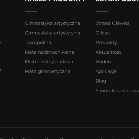
Gimnastyka artystyczna
Strona Główna
Gimnastyka artystyczna
O Nas
y
Trampolina
Produkty
Mata nadmuchiwana
Aktualności
Ekstremalny parkour
Wideo
i
Mata gimnastyczna
Aplikacje
Blog
Skontaktuj się z n