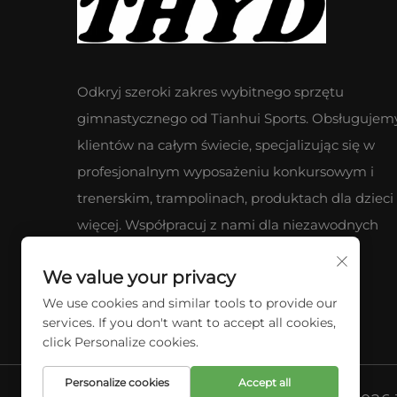
Odkryj szeroki zakres wybitnego sprzętu
gimnastycznego od Tianhui Sports. Obsługujem
klientów na całym świecie, specjalizując się w
profesjonalnym wyposażeniu konkursowym i
trenerskim, trampolinach, produktach dla dzieci 
więcej. Współpracuj z nami dla niezawodnych
produktów i wyjątkowej obsługi.
We value your privacy
We use cookies and similar tools to provide our
services. If you don't want to accept all cookies,
click Personalize cookies.
Personalize cookies
Accept all