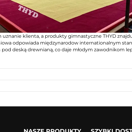
m uznanie klienta, a produkty gimnastyczne THYD znajduj
eniowa odpowiada międzynarodow internationalnym st
od deską drewnianą, co daje młodym zawodnikom lepsz
NASZE PRODUKTY
SZYBKI DOS