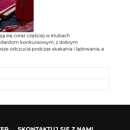
ą się coraz częściej w klubach
andardom konkursowym, z dobrym
e odczucia podczas skakania i lądowania, a
TĘP
SKONTAKTUJ SIĘ Z NAMI