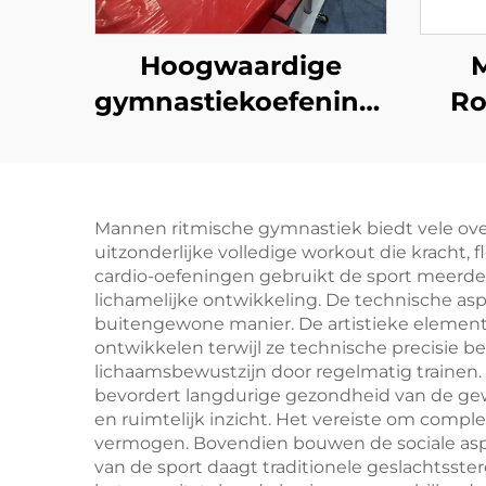
Hoogwaardige
M
gymnastiekoefeningen
Ro
On gelijke buizen
Leg
voor training en
St
wedstrijd
Dra
Mannen ritmische gymnastiek biedt vele over
v
uitzonderlijke volledige workout die kracht, fl
Tra
cardio-oefeningen gebruikt de sport meerde
lichamelijke ontwikkeling. De technische as
Bun
buitengewone manier. De artistieke elementen
ontwikkelen terwijl ze technische precisie b
lichaamsbewustzijn door regelmatig trainen.
bevordert langdurige gezondheid van de gewri
en ruimtelijk inzicht. Het vereiste om compl
vermogen. Bovendien bouwen de sociale asp
van de sport daagt traditionele geslachtsstere