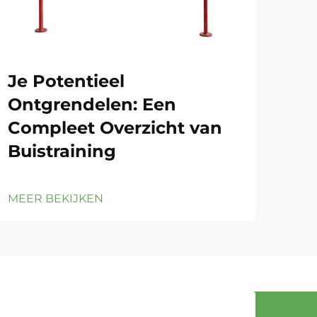
Je Potentieel
Tu
Ontgrendelen: Een
Vei
Compleet Overzicht van
Tr
Buistraining
MEE
MEER BEKIJKEN