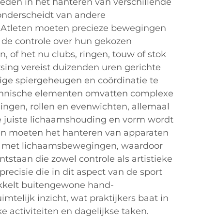
eden in het hanteren van verschillende
onderscheidt van andere
 Atleten moeten precieze bewegingen
e de controle over hun gekozen
, of het nu clubs, ringen, touw of stok
rsing vereist duizenden uren gerichte
ge spiergeheugen en coördinatie te
chnische elementen omvatten complexe
ngen, rollen en evenwichten, allemaal
de juiste lichaamshouding en vorm wordt
en moeten het hanteren van apparaten
n met lichaamsbewegingen, waardoor
ntstaan die zowel controle als artistieke
precisie die in dit aspect van de sport
ikkelt buitengewone hand-
mtelijk inzicht, wat praktijkers baat in
ke activiteiten en dagelijkse taken.