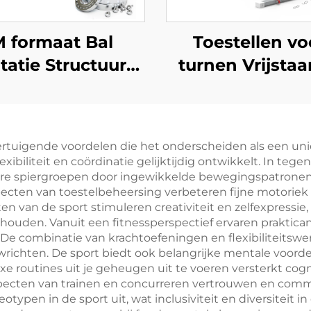
 formaat Bal
Toestellen vo
tatie Structuur
turnen Vrijsta
gings Ceinture
Onafhankelij
ijl Gymnastiek
Asymmetrisc
aiende Ceintuur
Bomen Turn
tuigende voordelen die het onderscheiden als een unie
oor Tumbling
Asymmetrisc
exibiliteit en coördinatie gelijktijdig ontwikkelt. In tege
mpoline Duiken
Bomen voor Tra
re spiergroepen door ingewikkelde bewegingspatronen,
pecten van toestelbeheersing verbeteren fijne motorie
gee Acrobatics
 van de sport stimuleren creativiteit en zelfexpressie,
ehouden. Vanuit een fitnessperspectief ervaren praktic
 De combinatie van krachtoefeningen en flexibiliteitsw
chten. De sport biedt ook belangrijke mentale voordele
exe routines uit je geheugen uit te voeren versterkt co
ecten van trainen en concurreren vertrouwen en comm
otypen in de sport uit, wat inclusiviteit en diversiteit i