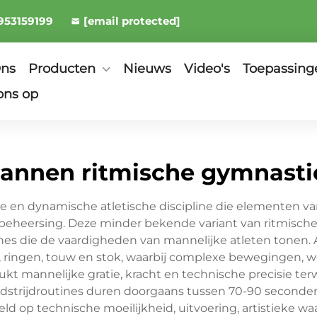
953159199
[email protected]
Ons
Producten
Nieuws
Video's
Toepassing
ons op
annen ritmische gymnasti
 en dynamische atletische discipline die elementen van 
heersing. Deze minder bekende variant van ritmische gy
tines die de vaardigheden van mannelijke atleten tonen.
en, ringen, touw en stok, waarbij complexe bewegingen,
mannelijke gratie, kracht en technische precisie terwi
dstrijdroutines duren doorgaans tussen 70-90 seconden
 op technische moeilijkheid, uitvoering, artistieke waa