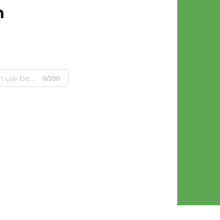
n
0/200