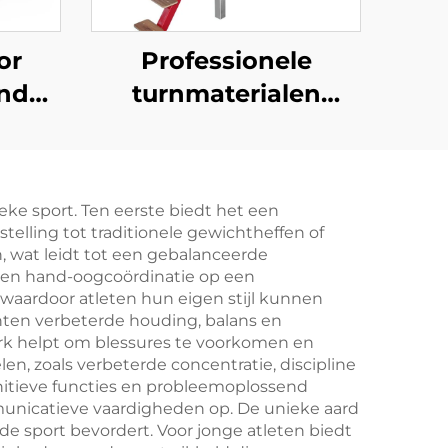
or
Professionele
ande
turnmaterialen
ke
horizontale staaf
he
beschermingsbank
en
voor training
ke sport. Ten eerste biedt het een
he
nstelling tot traditionele gewichtheffen of
ining
 wat leidt tot een gebalanceerde
k en hand-oogcoördinatie op een
 waardoor atleten hun eigen stijl kunnen
anten verbeterde houding, balans en
erk helpt om blessures te voorkomen en
n, zoals verbeterde concentratie, discipline
gnitieve functies en probleemoplossend
unicatieve vaardigheden op. De unieke aard
n de sport bevordert. Voor jonge atleten biedt