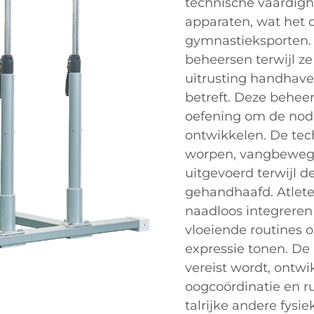
technische vaardigh
apparaten, wat het 
gymnastieksporten.
beheersen terwijl z
uitrusting handhaven
betreft. Deze behee
oefening om de nodi
ontwikkelen. De te
worpen, vangbewegi
uitgevoerd terwijl 
gehandhaafd. Atlet
naadloos integrere
vloeiende routines o
expressie tonen. De 
vereist wordt, ontw
oogcoördinatie en rui
talrijke andere fysie