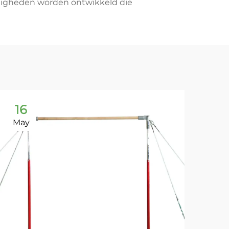
rdigheden worden ontwikkeld die
16
1
May
Ma