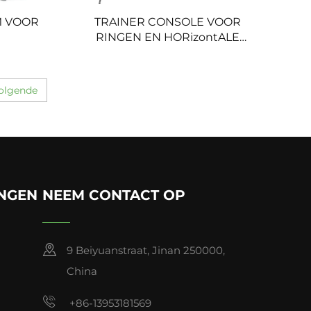
M VOOR
TRAINER CONSOLE VOOR
RINGEN EN HORizontALE
STANG
olgende
INGEN
NEEM CONTACT OP
9 Beiyuanstraat, Jinan 250000,
China
+86-13953181569