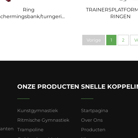
Ring
TRAINERSPLATFOR
chermingsbank/turngerief
RINGEN
beschermingsbank
Vorige
1
2
V
ONZE PRODUCTEN
SNELLE KOPPEL
Kunstgymnastiek
Startpagina
Ritmische Gymnastiek
Over Ons
lanten
Trampoline
Producten