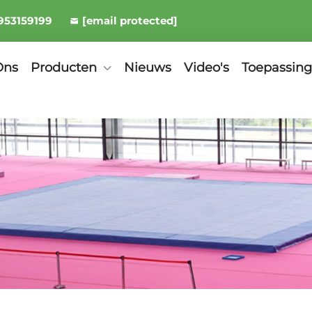
953159199
[email protected]
Ons
Producten
Nieuws
Video's
Toepassin