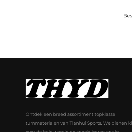
Bes
Ontdek een breed assortiment topklasse
turnmaterialen van Tianhui Sports. We dienen k
over de hele wereld en specialiseren ons in