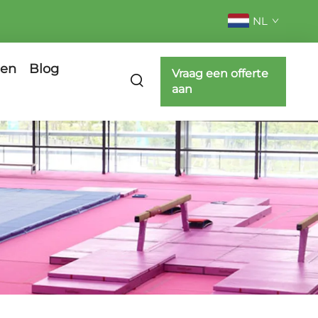
NL
gen
Blog
Vraag een offerte
aan