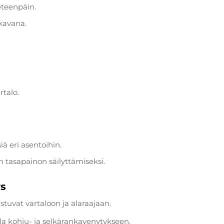
 eteenpäin.
kavana.
rtalo.
iä eri asentoihin.
 tasapainon säilyttämiseksi.
ys
stuvat vartaloon ja alaraajaan.
a kohju- ja selkärankavenytykseen.