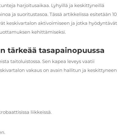
nteja harjoitusaikaa. Lyhyillä ja keskittyneillä
noa ja suoritustasoa. Tässä artikkelissa esitetään 10
yvät keskivartalon aktivoimiseen ja jotka hyödyntävät
luottamuksen kehittämiseksi.
on tärkeää tasapainopuussa
ista taitoluistossa. Sen kapea leveys vaatii
skivartalon vakaus on avain hallitun ja keskittyneen
obaattisissa liikkeissä.
en.