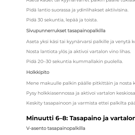
Pidä lantio suorassa ja ydinlihakset aktiivisina.
Pidä 30 sekuntia, lepää ja toista.
Sivupunnerrukset tasapainopalkilla
Aseta yksi käsi tai kyynärvarsi palkille ja venytä k
Nosta lantiota ylös ja aktivoi vartalon vino lihas.
Pidä 20–30 sekuntia kummallakin puolella.
Holkkipito
Mene makuulle palkin päälle pitkittäin ja nosta ke
Pysy holkkiasennossa ja aktivoi vartalon keskiosa
Keskity tasapainoon ja varmista ettei palkilta pä
Minuutti 6–8: Tasapaino ja vartalon
V-asento tasapainopalkilla