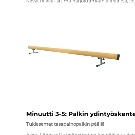
Kevyt nilkka-istuma harjoittamaan alaraajoja, jo
Minuutti 3-5: Palkin ydintyöskent
Tukiasemat tasapainopalkin päällä
Aseta kädet tai kyynärvarret palkin päälle tuki