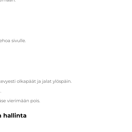
ehoa sivulle.
vyesti olkapäät ja jalat ylöspäin.
.
äse vierimään pois.
 hallinta