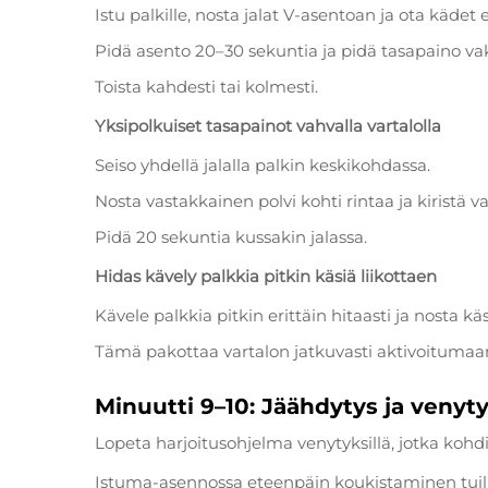
Istu palkille, nosta jalat V-asentoan ja ota kädet
Pidä asento 20–30 sekuntia ja pidä tasapaino va
Toista kahdesti tai kolmesti.
Yksipolkuiset tasapainot vahvalla vartalolla
Seiso yhdellä jalalla palkin keskikohdassa.
Nosta vastakkainen polvi kohti rintaa ja kiristä va
Pidä 20 sekuntia kussakin jalassa.
Hidas kävely palkkia pitkin käsiä liikottaen
Kävele palkkia pitkin erittäin hitaasti ja nosta käs
Tämä pakottaa vartalon jatkuvasti aktivoitumaan
Minuutti 9–10: Jäähdytys ja venyt
Lopeta harjoitusohjelma venytyksillä, jotka kohdi
Istuma-asennossa eteenpäin koukistaminen tuill