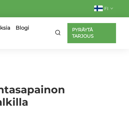
FI
ksia
Blogi
PYRÄYTÄ
TARJOUS
dintasapainon
lkilla