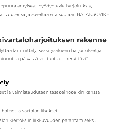
puuta erityisesti hyödyntäviä harjoituksia,
 vahvuutensa ja soveltaa sitä suoraan
BALANSOVIKE
kivartaloharjoituksen rakenne
ttää lämmittely, keskitysalueen harjoitukset ja
 minuuttia päivässä voi tuottaa merkittäviä
ely
lihakset ja valmistaudutaan tasapainopalkin kanssa
lihakset ja vartalon lihakset.
alon kierroksiin liikkuvuuden parantamiseksi.