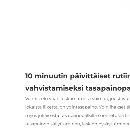
10 minuutin päivittäiset ruti
vahvistamiseksi tasapainopal
Voimistelu vaatii uskomatonta voimaa, joustavuut
jokaista liikettä, on ydintasapaino. Ydinlihakset
myös jokaisesta tasapainopalkilla suoritetusta lii
tasapainon säilyttäminen, laskien pysäyttäminen