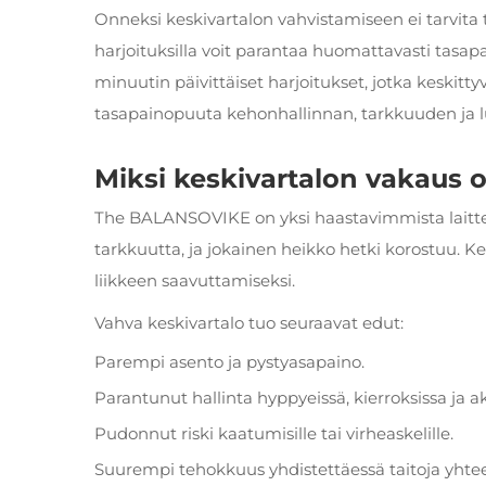
Onneksi keskivartalon vahvistamiseen ei tarvita tu
harjoituksilla voit parantaa huomattavasti tasapai
minuutin päivittäiset harjoitukset, jotka keskitt
tasapainopuuta kehonhallinnan, tarkkuuden ja 
Miksi keskivartalon vakaus 
The
BALANSOVIKE
on yksi haastavimmista laitte
tarkkuutta, ja jokainen heikko hetki korostuu. Ke
liikkeen saavuttamiseksi.
Vahva keskivartalo tuo seuraavat edut:
Parempi asento ja pystyasapaino.
Parantunut hallinta hyppyeissä, kierroksissa ja akr
Pudonnut riski kaatumisille tai virheaskelille.
Suurempi tehokkuus yhdistettäessä taitoja yhte