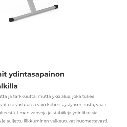
init ydintasapainon
killa
ta ja tarkkuutta, mutta yksi alue, joka tukee
 eivät ole vastuussa vain kehon pystyasennosta, vaan
kkeestä. Ilman vahvoja ja stabiileja ydinlihaksia
 ja suljettu liikkuminen vaikeutuvat huomattavasti.