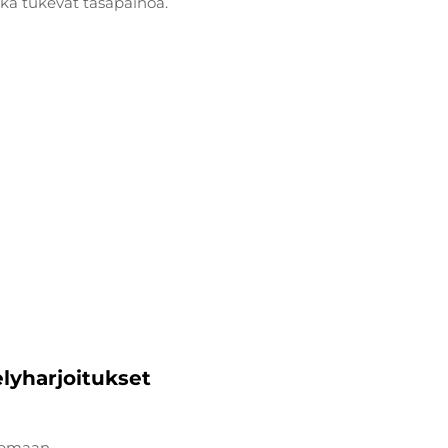
tka tukevat tasapainoa.
elyharjoitukset
asemaan.