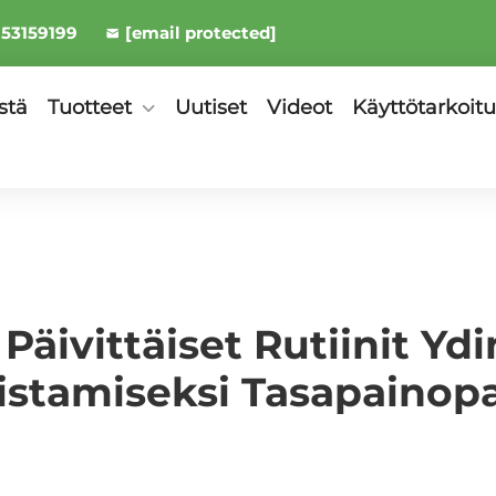
953159199
[email protected]
stä
Tuotteet
Uutiset
Videot
Käyttötarkoitu
Päivittäiset Rutiinit Y
stamiseksi Tasapainopa