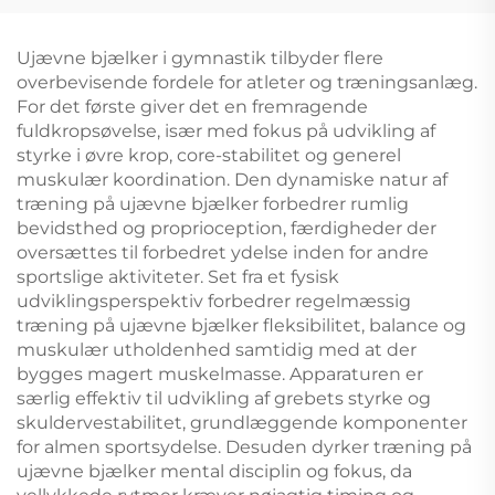
Matte til Børns Sport &
Underholdning
Ujævne bjælker i gymnastik tilbyder flere
overbevisende fordele for atleter og træningsanlæg.
For det første giver det en fremragende
fuldkropsøvelse, især med fokus på udvikling af
styrke i øvre krop, core-stabilitet og generel
muskulær koordination. Den dynamiske natur af
træning på ujævne bjælker forbedrer rumlig
bevidsthed og proprioception, færdigheder der
oversættes til forbedret ydelse inden for andre
sportslige aktiviteter. Set fra et fysisk
udviklingsperspektiv forbedrer regelmæssig
træning på ujævne bjælker fleksibilitet, balance og
muskulær utholdenhed samtidig med at der
bygges magert muskelmasse. Apparaturen er
særlig effektiv til udvikling af grebets styrke og
skuldervestabilitet, grundlæggende komponenter
for almen sportsydelse. Desuden dyrker træning på
ujævne bjælker mental disciplin og fokus, da