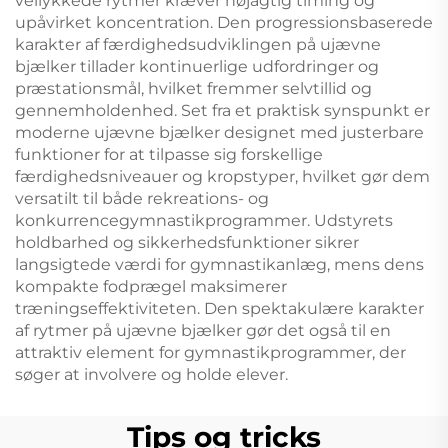
vellykkede rytmer kræver nøjagtig timing og
upåvirket koncentration. Den progressionsbaserede
karakter af færdighedsudviklingen på ujævne
bjælker tillader kontinuerlige udfordringer og
præstationsmål, hvilket fremmer selvtillid og
gennemholdenhed. Set fra et praktisk synspunkt er
moderne ujævne bjælker designet med justerbare
funktioner for at tilpasse sig forskellige
færdighedsniveauer og kropstyper, hvilket gør dem
versatilt til både rekreations- og
konkurrencegymnastikprogrammer. Udstyrets
holdbarhed og sikkerhedsfunktioner sikrer
langsigtede værdi for gymnastikanlæg, mens dens
kompakte fodprægel maksimerer
træningseffektiviteten. Den spektakulære karakter
af rytmer på ujævne bjælker gør det også til en
attraktiv element for gymnastikprogrammer, der
søger at involvere og holde elever.
Tips og tricks