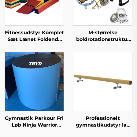
Fitnessudstyr Komplet
M-størrelse
Sæt Lænet Foldende
boldrotationstruktur
Turneri Ostet Wedge
lægginger med
Mat for Børn
bæltstil gymnastik扭曲
bælt til tumbling,
trampoline, dykning,
elastrud, akrobatik
Gymnastik Parkour Fri
Professionelt
Løb Ninja Warrior
gymnastikudstyr lav
Matte Foam Cylinder
balancebånd