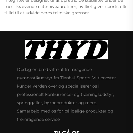
integritet er designet til at opretholde stabilitet under de
mest krævende elite-niveaurutiner, hvilket giver sportsfolk
tillid til at udvide deres tekniske grænser.
Opdag en bred vifte af fremragende
gymnastikudstyr fra Tianhui Sports. Vi tjenester
kunder verden over og specialiserer os i
professionelt konkurrence- og træningsudstyr,
springgaller, børneprodukter og mere.
Samarbejd med os for pålidelige produkter og
fremragende service.
TILGÅ OS