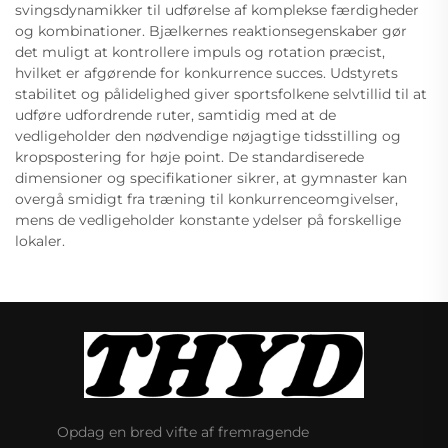
svingsdynamikker til udførelse af komplekse færdigheder
og kombinationer. Bjælkernes reaktionsegenskaber gør
det muligt at kontrollere impuls og rotation præcist,
hvilket er afgørende for konkurrence succes. Udstyrets
stabilitet og pålidelighed giver sportsfolkene selvtillid til at
udføre udfordrende ruter, samtidig med at de
vedligeholder den nødvendige nøjagtige tidsstilling og
kropspostering for høje point. De standardiserede
dimensioner og specifikationer sikrer, at gymnaster kan
overgå smidigt fra træning til konkurrenceomgivelser,
mens de vedligeholder konstante ydelser på forskellige
lokaler.
Opdag en bred vifte af fremragende