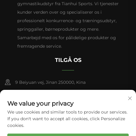
gymnastikudstyr fra Tianhui Sports. Vi tjenester
kunder verden over og specialiserer os i
professionelt konkurrence- og træningsudstyr,
springgaller, børneprodukter og mere.
Samarbejd med os for pålidelige produkter og
fremragende service.
TILGÅ OS
9 Beiyuan vej, Jinan 250000, Kina
+86-13953181569
We value your privacy
[email protected]
We use cookies and similar tools to provide our services.
If you don't want to accept all cookies, click Personalize
cookies.
Copyright © Tianhui Sports. Alle rettigheder forbeholdes.