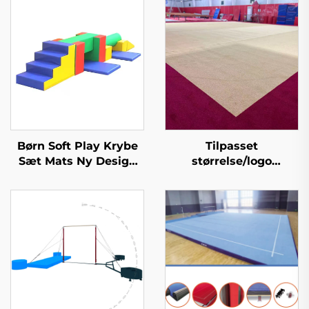
Børn Soft Play Krybe
Tilpasset
Sæt Mats Ny Design
størrelse/logo
Produkter Sponge/toy
Gymnastik Aerobics
Træningsøvelser
Tumble Spring Gulv