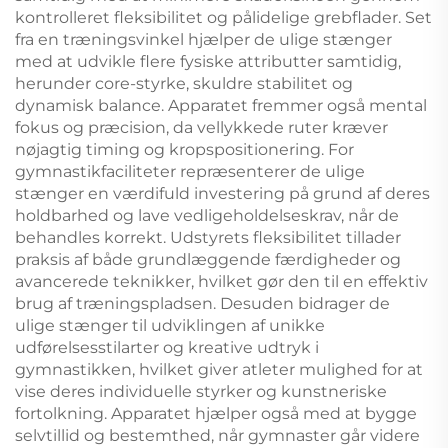
kontrolleret fleksibilitet og pålidelige grebflader. Set
fra en træningsvinkel hjælper de ulige stænger
med at udvikle flere fysiske attributter samtidig,
herunder core-styrke, skuldre stabilitet og
dynamisk balance. Apparatet fremmer også mental
fokus og præcision, da vellykkede ruter kræver
nøjagtig timing og kropspositionering. For
gymnastikfaciliteter repræsenterer de ulige
stænger en værdifuld investering på grund af deres
holdbarhed og lave vedligeholdelseskrav, når de
behandles korrekt. Udstyrets fleksibilitet tillader
praksis af både grundlæggende færdigheder og
avancerede teknikker, hvilket gør den til en effektiv
brug af træningspladsen. Desuden bidrager de
ulige stænger til udviklingen af unikke
udførelsesstilarter og kreative udtryk i
gymnastikken, hvilket giver atleter mulighed for at
vise deres individuelle styrker og kunstneriske
fortolkning. Apparatet hjælper også med at bygge
selvtillid og bestemthed, når gymnaster går videre