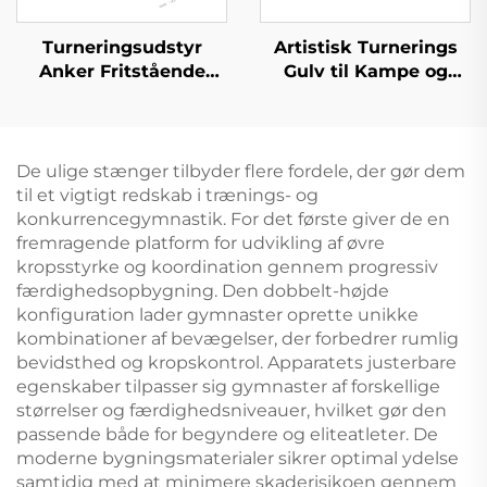
Turneringsudstyr
Artistisk Turnerings
Anker Fritstående
Gulv til Kampe og
Kontravægt til Ujævne
Træning
Stanger
De ulige stænger tilbyder flere fordele, der gør dem
til et vigtigt redskab i trænings- og
konkurrencegymnastik. For det første giver de en
fremragende platform for udvikling af øvre
kropsstyrke og koordination gennem progressiv
færdighedsopbygning. Den dobbelt-højde
konfiguration lader gymnaster oprette unikke
kombinationer af bevægelser, der forbedrer rumlig
bevidsthed og kropskontrol. Apparatets justerbare
egenskaber tilpasser sig gymnaster af forskellige
størrelser og færdighedsniveauer, hvilket gør den
passende både for begyndere og eliteatleter. De
moderne bygningsmaterialer sikrer optimal ydelse
samtidig med at minimere skaderisikoen gennem