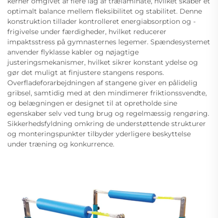
kerner omgivet af flere lag af trælaminate, hvilket skaber et
optimalt balance mellem fleksibilitet og stabilitet. Denne
konstruktion tillader kontrolleret energiabsorption og -
frigivelse under færdigheder, hvilket reducerer
impaktsstress på gymnasternes legemer. Spændesystemet
anvender flyklasse kabler og nøjagtige
justeringsmekanismer, hvilket sikrer konstant ydelse og
gør det muligt at finjustere stangens respons.
Overfladeforarbejdningen af stangene giver en pålidelig
gribsel, samtidig med at den mindimerer friktionssvendte,
og belægningen er designet til at opretholde sine
egenskaber selv ved tung brug og regelmæssig rengøring.
Sikkerhedsfyldning omkring de understøttende strukturer
og monteringspunkter tilbyder yderligere beskyttelse
under træning og konkurrence.