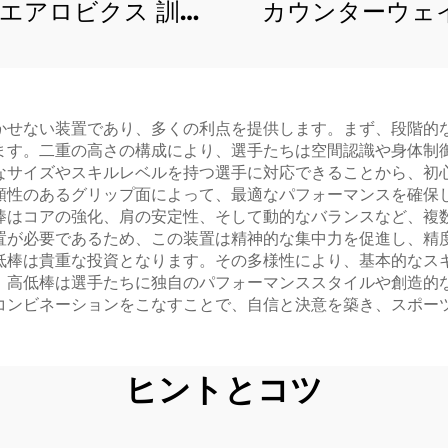
 エアロビクス 訓練
カウンターウェ
クササイズ トゥン
（非対称平行棒
 スプリングフロア
かせない装置であり、多くの利点を提供します。まず、段階的
ます。二重の高さの構成により、選手たちは空間認識や身体制
なサイズやスキルレベルを持つ選手に対応できることから、初
頼性のあるグリップ面によって、最適なパフォーマンスを確保
棒はコアの強化、肩の安定性、そして動的なバランスなど、複
置が必要であるため、この装置は精神的な集中力を促進し、精
低棒は貴重な投資となります。その多様性により、基本的なス
、高低棒は選手たちに独自のパフォーマンススタイルや創造的
コンビネーションをこなすことで、自信と決意を築き、スポー
ヒントとコツ