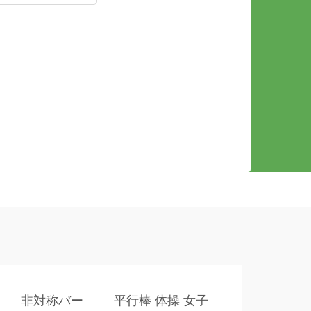
非対称バー
平行棒 体操 女子