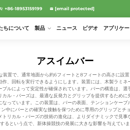
+86-18953159199
[email protected]
たちについて
製品
ニュース
ビデオ
アプリケー
アスイムバー
な装置で、通常地面から約6フィートと8フィートの高さに設置
動作、回転を実行できるようにします。装置には、木製ラミネ
ーブルによって安定性が確保されています。バーの構造は、選
リカル・バーズは、最適な反発力とグリップを提供するために
になっています。この装置は、バーの表面、テンションケーブ
ン中にバーとの確実な接触を保つために専用のグリップとチョ
メトリカル・バーズの技術の進化は、よりダイナミックで見事
するという点で、新体操競技の発展に大きな影響を与えていま