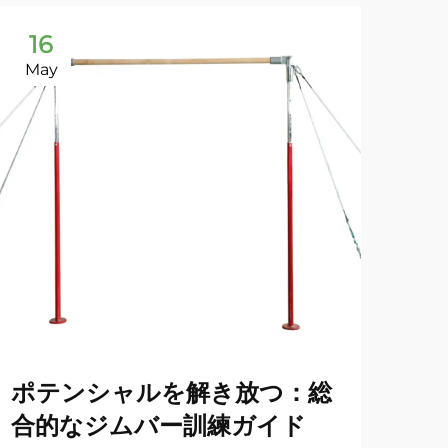
16
1
May
Ma
ポテンシャルを解き放つ：総
体
合的なジムバー訓練ガイド
ト