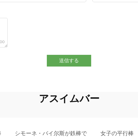
000
送信する
アスイムバー
棒
シモーネ・バイ尔斯が鉄棒で
女子の平行棒