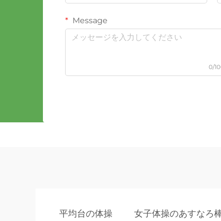
Message
0/1
平均台の体操
女子体操のあすなろ