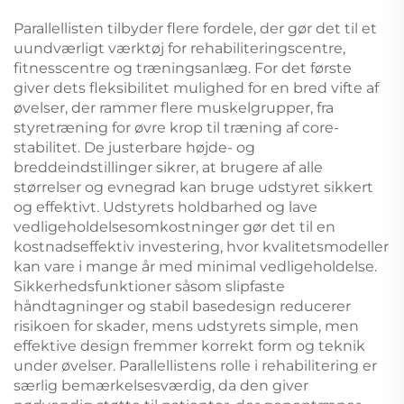
Underholdning
Parallellisten tilbyder flere fordele, der gør det til et
uundværligt værktøj for rehabiliteringscentre,
fitnesscentre og træningsanlæg. For det første
giver dets fleksibilitet mulighed for en bred vifte af
øvelser, der rammer flere muskelgrupper, fra
styretræning for øvre krop til træning af core-
stabilitet. De justerbare højde- og
breddeindstillinger sikrer, at brugere af alle
størrelser og evnegrad kan bruge udstyret sikkert
og effektivt. Udstyrets holdbarhed og lave
vedligeholdelsesomkostninger gør det til en
kostnadseffektiv investering, hvor kvalitetsmodeller
kan vare i mange år med minimal vedligeholdelse.
Sikkerhedsfunktioner såsom slipfaste
håndtagninger og stabil basedesign reducerer
risikoen for skader, mens udstyrets simple, men
effektive design fremmer korrekt form og teknik
under øvelser. Parallellistens rolle i rehabilitering er
særlig bemærkelsesværdig, da den giver