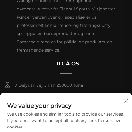
Opdag en bred vifte af fremragende
gymnastikudstyr fra Tianhui Sports. Vi tjenester
kunder verden over og specialiserer os i
professionelt konkurrence- og træningsudstyr,
springgaller, børneprodukter og mere.
Samarbejd med os for pålidelige produkter og
fremragende service.
TILGÅ OS
9 Beiyuan vej, Jinan 250000, Kina
+86-13953181569
We value your privacy
[email protected]
We use cookies and similar tools to provide our services.
If you don't want to accept all cookies, click Personalize
cookies.