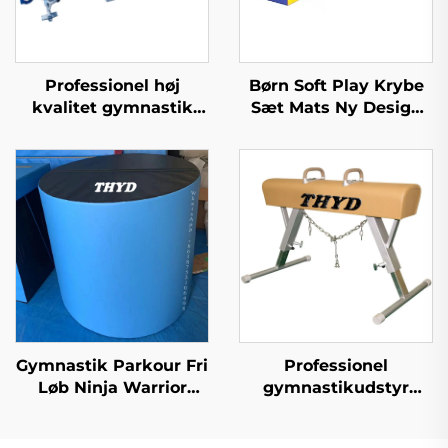
Professionel høj
Børn Soft Play Krybe
kvalitet gymnastik
Sæt Mats Ny Design
dobbelt mini
Produkter Sponge/toy
trampoline til sport og
underholdning
Gymnastik Parkour Fri
Professionel
Løb Ninja Warrior
gymnastikudstyr
Matte Foam Cylinder
standard pommelhest
Matte til Børns Sport &
til træning