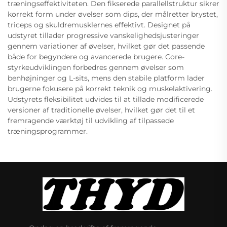
træningseffektiviteten. Den fikserede parallellstruktur sikrer
korrekt form under øvelser som dips, der målretter brystet,
triceps og skuldremusklernes effektivt. Designet på
udstyret tillader progressive vanskelighedsjusteringer
gennem variationer af øvelser, hvilket gør det passende
både for begyndere og avancerede brugere. Core-
styrkeudviklingen forbedres gennem øvelser som
benhøjninger og L-sits, mens den stabile platform lader
brugerne fokusere på korrekt teknik og muskelaktivering.
Udstyrets fleksibilitet udvides til at tillade modificerede
versioner af traditionelle øvelser, hvilket gør det til et
fremragende værktøj til udvikling af tilpassede
træningsprogrammer.