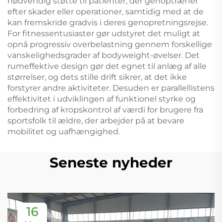
nødvendig støtte til patienter, der genoptræner
efter skader eller operationer, samtidig med at de
kan fremskride gradvis i deres genopretningsrejse.
For fitnessentusiaster gør udstyret det muligt at
opnå progressiv overbelastning gennem forskellige
vanskelighedsgrader af bodyweight-øvelser. Det
rumeffektive design gør det egnet til anlæg af alle
størrelser, og dets stille drift sikrer, at det ikke
forstyrer andre aktiviteter. Desuden er parallellistens
effektivitet i udviklingen af funktionel styrke og
forbedring af kropskontrol af værdi for brugere fra
sportsfolk til ældre, der arbejder på at bevare
mobilitet og uafhængighed.
Seneste nyheder
16