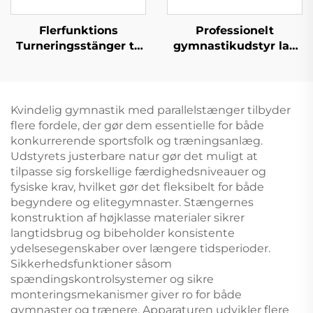
Flerfunktions
Professionelt
Turneringsstänger til
gymnastikudstyr lav
Horisontal og Ujævn
balancebånd
Træning
Turneringsudstyr
Kvindelig gymnastik med parallelstænger tilbyder
flere fordele, der gør dem essentielle for både
konkurrerende sportsfolk og træningsanlæg.
Udstyrets justerbare natur gør det muligt at
tilpasse sig forskellige færdighedsniveauer og
fysiske krav, hvilket gør det fleksibelt for både
begyndere og elitegymnaster. Stængernes
konstruktion af højklasse materialer sikrer
langtidsbrug og bibeholder konsistente
ydelsesegenskaber over længere tidsperioder.
Sikkerhedsfunktioner såsom
spændingskontrolsystemer og sikre
monteringsmekanismer giver ro for både
gymnaster og trænere. Apparaturen udvikler flere