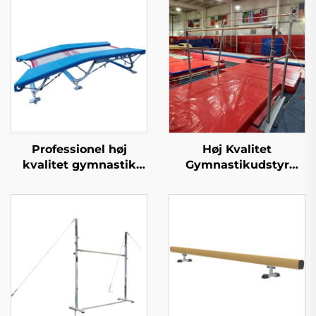
Professionel høj
Høj Kvalitet
kvalitet gymnastik
Gymnastikudstyr
dobbelt mini
Ujævne Stenger til
trampoline til sport og
træning og
underholdning
konkurrence