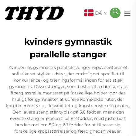
DA
kvinders gymnastik
parallelle stanger
Kvindernes gymnastik parallelstænger repræsenterer et
sofistikeret stykke udstyr, der er designet specifikt til
konkurrence- og træningsformål inden for artistisk
gymnastik. Disse stænger, som består af to horisontale
fiberglassraille monteret på forskellige højder, gør det
muligt for gymnaster at udføre komplekse ruter, der
kombinerer styrke, fleksibilitet og kunstneriske elementer.
Den lavere stang står typisk på 5,6 fødder, mens den
øverste stang er placeret på 8,2 fødder, med justerbart
bredde mellem 5,2 og 6,1 fødder for at tilpasse sig
forskellige kropsstørrelser og færdighedsniveauer.