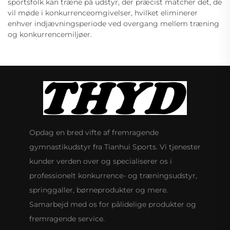
sportsfolk kan træne på udstyr, der præcist matcher det, de
vil møde i konkurrenceomgivelser, hvilket eliminerer
enhver indjævningsperiode ved overgang mellem træning
og konkurrencemiljøer.
Opdag en bred vifte af fremragende
gymnastikudstyr fra Tianhui Sports. Vi tjenester
kunder verden over og specialiserer os i
professionelt konkurrence- og træningsudstyr,
springgaller, børneprodukter og mere.
Samarbejd med os for pålidelige produkter og
fremragende service.