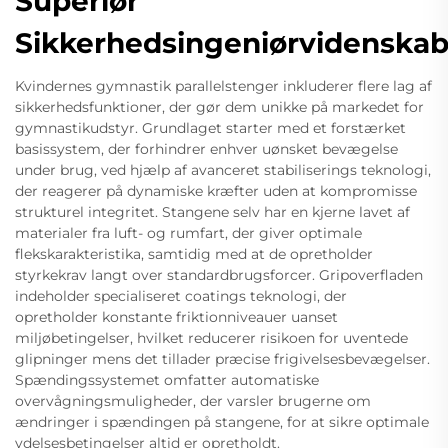
Superiør
Sikkerhedsingeniørvidenska
Kvindernes gymnastik parallelstenger inkluderer flere lag af
sikkerhedsfunktioner, der gør dem unikke på markedet for
gymnastikudstyr. Grundlaget starter med et forstærket
basissystem, der forhindrer enhver uønsket bevægelse
under brug, ved hjælp af avanceret stabiliserings teknologi,
der reagerer på dynamiske kræfter uden at kompromisse
strukturel integritet. Stangene selv har en kjerne lavet af
materialer fra luft- og rumfart, der giver optimale
flekskarakteristika, samtidig med at de opretholder
styrkekrav langt over standardbrugsforcer. Gripoverfladen
indeholder specialiseret coatings teknologi, der
opretholder konstante friktionniveauer uanset
miljøbetingelser, hvilket reducerer risikoen for uventede
glipninger mens det tillader præcise frigivelsesbevægelser.
Spændingssystemet omfatter automatiske
overvågningsmuligheder, der varsler brugerne om
ændringer i spændingen på stangene, for at sikre optimale
ydelsesbetingelser altid er opretholdt.