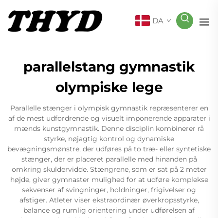
DA
parallelstang gymnastik
olympiske lege
Parallelle stænger i olympisk gymnastik repræsenterer en
af de mest udfordrende og visuelt imponerende apparater i
mænds kunstgymnastik. Denne disciplin kombinerer rå
styrke, nøjagtig kontrol og dynamiske
bevægningsmønstre, der udføres på to træ- eller syntetiske
stænger, der er placeret parallelle med hinanden på
omkring skuldervidde. Stængrene, som er sat på 2 meter
højde, giver gymnaster mulighed for at udføre komplekse
sekvenser af svingninger, holdninger, frigivelser og
afstiger. Atleter viser ekstraordinær øverkropsstyrke,
balance og rumlig orientering under udførelsen af