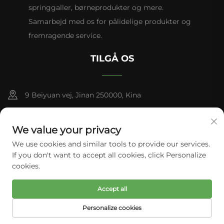
springgaller, børneprodukter og mere.
Samarbejd med os for pålidelige produkter og
fremragende service.
TILGÅ OS
9 Beiyuan vej, Jinan 250000, Kina
+86-13953181569
We value your privacy
[email protected]
We use cookies and similar tools to provide our services.
If you don't want to accept all cookies, click Personalize
cookies.
Copyright © Tianhui Sports. Alle rettigheder forbeholdes.
Accept all
Privatlivspolitik
Personalize cookies
FORSIDE
PRODUKTER
E-MAIL
TLF.