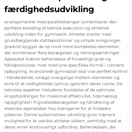
færdighedsudvikling
arrangementet med parallelstænger symboliserer den
perfekte blanding af teknisk præcision og athletisk
udvikling inden for gymnastik. Athleter starter med
grundlæggende støttepositioner og simple svingninger,
gradvist bygger de op mod mere komplekse elementer,
der kombinerer flere bevægelser og retningsændringer.
Apparatet kræver beherskelse af forskellige greb og
håndpositioner, hver med sine specifikke formål i rutinens
opbygning. Avancerede gymnaster skal vise perfekt kontrol
i håndstående, smøge overgange mellem elementer og
evne til at vedligeholde rytmus igennem deres rutine. De
tekniske aspekter inkluderer forståelse af de optimale
kropsholdninger for maksimal effektivitet, tidsmæssig
nøjagtighed i frigivelsesbevægelser og håndtering af
elastiske egenskaber hos stængerne for at forbedre
ydeevne. Denne systematiske udvikling giver trænere
mulighed for at udvikle athleter sikkert, samtidig med at
deres evner kontinuerligt udfordres. Beherskelsen, der