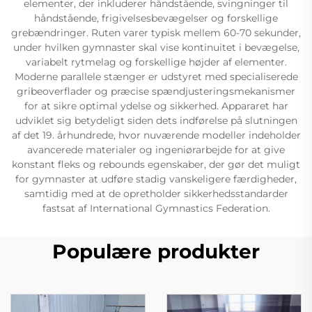
elementer, der inkluderer håndstående, svingninger til
håndstående, frigivelsesbevægelser og forskellige
grebændringer. Ruten varer typisk mellem 60-70 sekunder,
under hvilken gymnaster skal vise kontinuitet i bevægelse,
variabelt rytmelag og forskellige højder af elementer.
Moderne parallele stænger er udstyret med specialiserede
gribeoverflader og præcise spændjusteringsmekanismer
for at sikre optimal ydelse og sikkerhed. Appararet har
udviklet sig betydeligt siden dets indførelse på slutningen
af det 19. århundrede, hvor nuværende modeller indeholder
avancerede materialer og ingeniørarbejde for at give
konstant fleks og rebounds egenskaber, der gør det muligt
for gymnaster at udføre stadig vanskeligere færdigheder,
samtidig med at de opretholder sikkerhedsstandarder
fastsat af International Gymnastics Federation.
Populære produkter