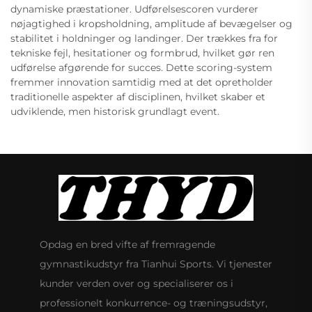
dynamiske præstationer. Udførelsescoren vurderer
nøjagtighed i kropsholdning, amplitude af bevægelser og
stabilitet i holdninger og landinger. Der trækkes fra for
tekniske fejl, hesitationer og formbrud, hvilket gør ren
udførelse afgørende for succes. Dette scoring-system
fremmer innovation samtidig med at det opretholder
traditionelle aspekter af disciplinen, hvilket skaber et
udviklende, men historisk grundlagt event.
Opdag en bred vifte af fremragende
gymnastikudstyr fra Tianhui Sports. Vi tjenester
kunder verden over og specialiserer os i
professionelt konkurrence- og træningsudstyr,