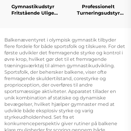
Gymnastikudstyr
Professionelt
Fritstående Ulige
Turneringsudstyr
Stænger Gymnastik
Dobbelt Ring
Ulige Stænger til
Svamplærer til Turner
Træning
Træning
Balkenæventyret i olympisk gymnastik tilbyder
flere fordele for både sportsfolk og tilskuere. For det
første udvikler det fremragende styrke og kontrol i
øvre krop, hvilket gør det til et fremragende
træningsværktøj til almen gymnastikudvikling.
Sportsfolk, der behersker balkene, viser ofte
fremragende skuldertilstand, corestyrke og
proprioception, der overføres til andre
sportsmæssige aktiviteter. Apparatet tillader en
unik kombination af statiske og dynamiske
bevægelser, hvilket hjælper gymnaster med at
udvikle både eksplosiv styrke og varig
styrkeudholdenhed. Set fra et
konkurrenceperspektiv giver rutiner på balkene
klare muligheder for scoring gennem både