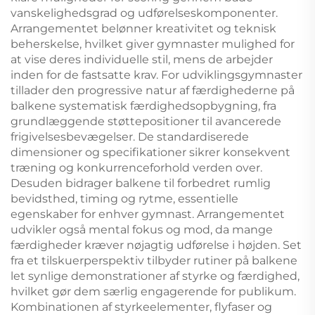
vanskelighedsgrad og udførelseskomponenter.
Arrangementet belønner kreativitet og teknisk
beherskelse, hvilket giver gymnaster mulighed for
at vise deres individuelle stil, mens de arbejder
inden for de fastsatte krav. For udviklingsgymnaster
tillader den progressive natur af færdighederne på
balkene systematisk færdighedsopbygning, fra
grundlæggende støttepositioner til avancerede
frigivelsesbevægelser. De standardiserede
dimensioner og specifikationer sikrer konsekvent
træning og konkurrenceforhold verden over.
Desuden bidrager balkene til forbedret rumlig
bevidsthed, timing og rytme, essentielle
egenskaber for enhver gymnast. Arrangementet
udvikler også mental fokus og mod, da mange
færdigheder kræver nøjagtig udførelse i højden. Set
fra et tilskuerperspektiv tilbyder rutiner på balkene
let synlige demonstrationer af styrke og færdighed,
hvilket gør dem særlig engagerende for publikum.
Kombinationen af styrkeelementer, flyfaser og