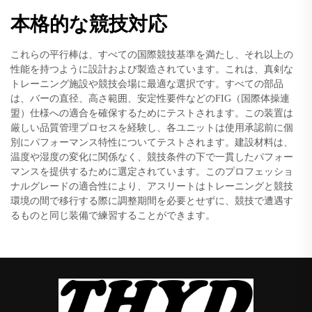
本格的な競技対応
これらの平行棒は、すべての国際競技基準を満たし、それ以上の
性能を持つように設計および製造されています。これは、真剣な
トレーニング施設や競技会場に最適な選択です。すべての部品
は、バーの直径、高さ範囲、安定性要件などのFIG（国際体操連
盟）仕様への適合を確保するためにテストされます。この装置は
厳しい品質管理プロセスを経験し、各ユニットは使用承認前に個
別にパフォーマンス特性についてテストされます。建設材料は、
温度や湿度の変化に関係なく、競技条件の下で一貫したパフォー
マンスを提供するために選定されています。このプロフェッショ
ナルグレードの適合性により、アスリートはトレーニングと競技
環境の間で移行する際に調整期間を必要とせずに、競技で遭遇す
るものと同じ装備で練習することができます。