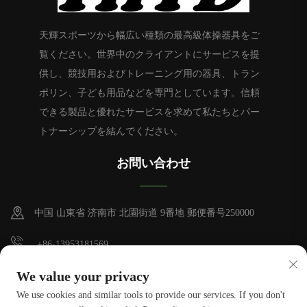
天輝スポーツから幅広い種類の最高級体操器具をご
覧ください。世界中のクライアントにサービスを提
供し、競技用およびトレーニング用の器具、トラン
ポリン、子ども用品などを専門としています。信頼
できる製品と優れたサービスを求めて私たちとパー
トナーシップを結んでください。
お問い合わせ
中国 山東省 济南市 北園街道 9番地 郵便番号250000
+86-13953181569
[email protected]
We value your privacy
We use cookies and similar tools to provide our services. If you don't