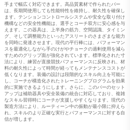
手まで幅広く対応できます。高品質素材で作られたバー
は、長期間使用しても性能特性を維持し、耐久性を確保し
ます。テンションコントロールシステムや安全な取り付け
機構などの安全性機能は、選手とコーチ双方に安心感を与
えます。この器具は、上半身の筋力、空間認識、タイミン
グ、そして調整能力といったアスリートのさまざまな能力
を同時に発達させます。現代の平行棒には、パフォーマン
スを最適化しながら手のけがやチョークの過剰使用を減ら
すためのグリップ面が強化されています。標準化された寸
法により、練習が直接競技パフォーマンスに反映され、材
料の耐久性によって時間が経ってもメンテナンスコストが
低くなります。装備の設計は段階的なスキル向上を可能に
し、コーチが構造化されたトレーニングプログラムを効果
的に実施できるようにします。さらに、このバーのセット
アップは補助器具や安全装備の統合に対応しており、複雑
なスキル習得時にコーチが支援しやすくなります。現代の
製造方法により、ルーティーン中の振動が最小限に抑えら
れ、スキルのより正確な実行とパフォーマンスに対する自
信が増します。