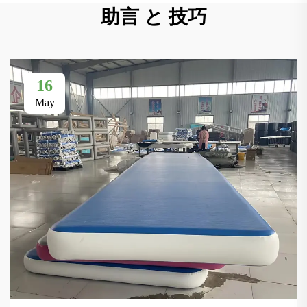
助言 と 技巧
16
May