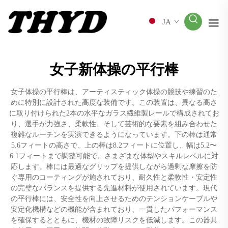
JA
女子新体操の平行棒
女子体操の平行棒は、アーティスティック体操の競技や練習のた
めに特別に設計された高度な装備です。この装置は、異なる高さ
に取り付けられた2本の水平なガラス繊維製レールで構成されてお
り、選手が力強さ、柔軟性、そして芸術的な要素を組み合わせた
複雑なルーチンを実演できるようになっています。下の棒は通常
5.6フィートの高さで、上の棒は8.2フィートに位置し、幅は5.2〜
6.1フィートまで調整可能で、さまざまな体型やスキルレベルに対
応します。棒には最適なグリップを提供しながら過剰な摩擦を防
ぐ専用のコーティングが施されており、耐久性と柔軟性・安定性
の完璧なバランスを提供する先進材料が使用されています。現代
の平行棒には、安全性を向上させるためのテンションケーブルや
安定化機構などの機能が含まれており、一貫したパフォーマンス
を確保するとともに、機材の故障リスクを低減します。この器具