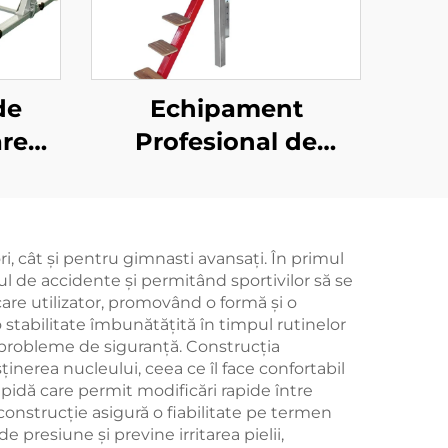
de
Echipament
are
Profesional de
ntru
Gimnastică Bară
Orizontală Benca de
Protecție pentru
, cât și pentru gimnasti avansați. În primul
Antrenament
cul de accidente și permitând sportivilor să se
care utilizator, promovând o formă și o
o stabilitate îmbunătățită în timpul rutinelor
e probleme de siguranță. Construcția
inerea nucleului, ceea ce îl face confortabil
idă care permit modificări rapide între
 construcție asigură o fiabilitate pe termen
presiune și previne irritarea pielii,