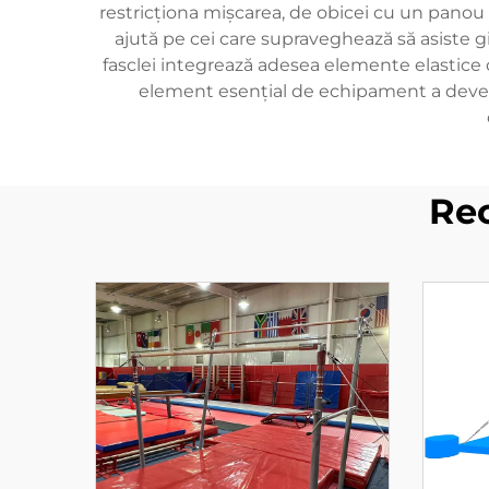
restricționa mișcarea, de obicei cu un panou 
ajută pe cei care supraveghează să asiste 
fasclei integrează adesea elemente elastice c
element esențial de echipament a deveni
Re