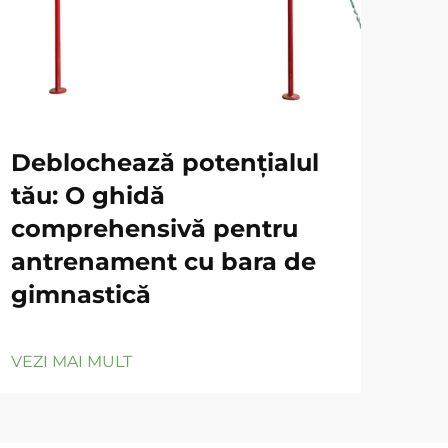
Deblochează potențialul
Tă
tău: O ghidă
Fu
comprehensivă pentru
an
antrenament cu bara de
efi
gimnastică
VEZ
VEZI MAI MULT