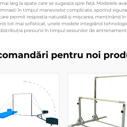
mai larg la spate care se sugeaza spre față. Modelele av
gimnasti în timpul manevrelor complicate, sporind sigur
are permit respirația naturală și mișcarea, menținând în
t tot mai sofisticat, unele modele integrând tehnologie
distribuția presiunii în timpul sesiunilor de antrenament
comandări pentru noi prod