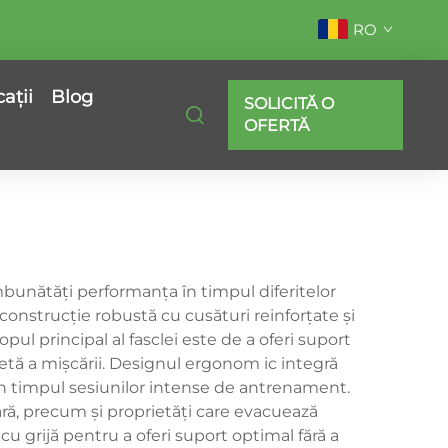
RO
cații
Blog
SOLICITĂ O
OFERTĂ
bunătăți performanța în timpul diferitelor
o construcție robustă cu cusături reinforțate și
opul principal al fasclei este de a oferi suport
etă a mișcării. Designul ergonom ic integră
în timpul sesiunilor intense de antrenament.
ră, precum și proprietăți care evacuează
cu grijă pentru a oferi suport optimal fără a