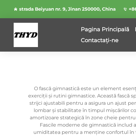
strada Beiyuan nr. 9, Jinan 250000, China
+8
Pagina Principală
Contactați-ne
O fască gimnastică este un element esenți
exerciții și rutini gimnastice. Această fască s
strijci ajustabili pentru a asigura un ajust pe
lombar și stabilitate în timpul mișcărilor
amortizoare strategică în zone cheie pentru
Fascile moderne de gimnastică includ ad
umiditatea pentru a menține confortul în tim