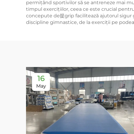
permițând sportivilor să se antreneze mai mult
timpul exercițiilor, ceea ce este crucial pentru
concepute de捉grip facilitează ajutorul sigur gimn
discipline gimnastice, de la exerciții pe pod
16
May