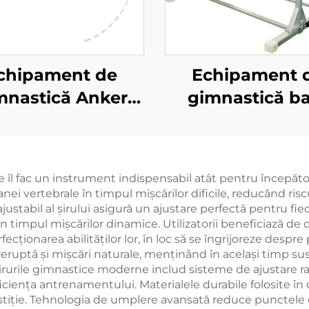
chipament de
Echipament 
mnastică Anker
gimnastică b
ndup Controazu
necomforme pe
pentru bare
copii
necomforme
îl fac un instrument indispensabil atât pentru începători
anei vertebrale în timpul mișcărilor dificile, reducând ris
stabil al șirului asigură un ajustare perfectă pentru fie
n timpul mișcărilor dinamice. Utilizatorii beneficiază de 
cționarea abilităților lor, în loc să se îngrijoreze despr
eruptă și mișcări naturale, menținând în același timp susț
rurile gimnastice moderne includ sisteme de ajustare rap
eficiența antrenamentului. Materialele durabile folosite în
tiție. Tehnologia de umplere avansată reduce punctele de 