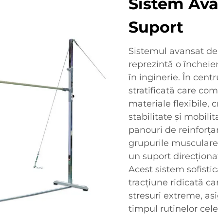
Sistem Ava
Suport
Sistemul avansat de 
reprezintă o încheie
în inginerie. În cent
stratificată care co
materiale flexibile, 
stabilitate și mobili
panouri de reinforțar
grupurile musculare 
un suport direcționa
Acest sistem sofisti
tracțiune ridicată ca
stresuri extreme, as
timpul rutinelor cel