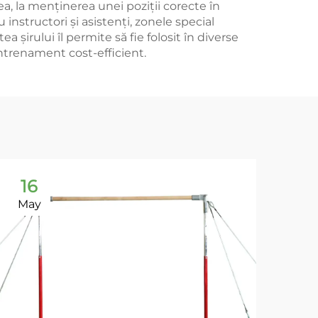
a, la menținerea unei poziții corecte în
 instructori și asistenți, zonele special
a șirului îl permite să fie folosit în diverse
antrenament cost-efficient.
16
1
May
Ma