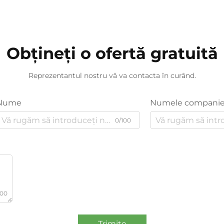
Obțineți o ofertă gratuită
Reprezentantul nostru vă va contacta în curând.
Nume
Numele companie
0/100
000
Trimite