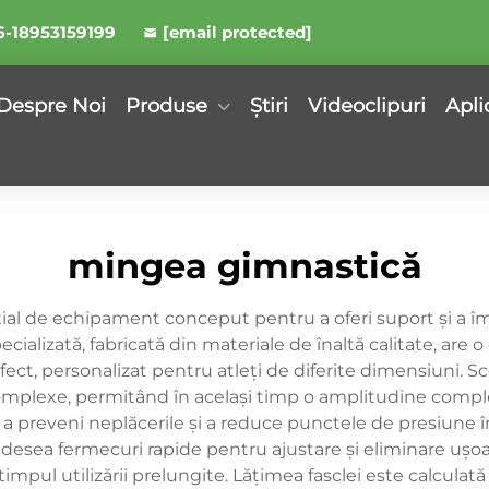
6-18953159199
[email protected]
Despre Noi
Produse
Știri
Videoclipuri
Apli
mingea gimnastică
al de echipament conceput pentru a oferi suport și a îm
pecializată, fabricată din materiale de înaltă calitate, are 
rfect, personalizat pentru atleți de diferite dimensiuni. Sc
 complexe, permitând în același timp o amplitudine compl
 a preveni neplăcerile și a reduce punctele de presiune 
esea fermecuri rapide pentru ajustare și eliminare ușoa
pul utilizării prelungite. Lățimea fasclei este calculată 