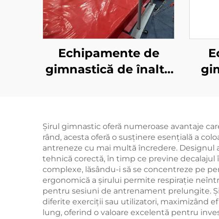
Echipamente de
E
gimnastică de înaltă
gi
calitate, bare
Stâ
necomforme pentru
antrenament și
Șirul gimnastic oferă numeroase avantaje care 
competiții
rând, acesta oferă o susținere esențială a colo
antreneze cu mai multă încredere. Designul aju
tehnică corectă, în timp ce previne decalajul î
complexe, lăsându-i să se concentreze pe perfe
ergonomică a șirului permite respirație neîntr
pentru sesiuni de antrenament prelungite. Și
diferite exerciții sau utilizatori, maximizând 
lung, oferind o valoare excelentă pentru inves