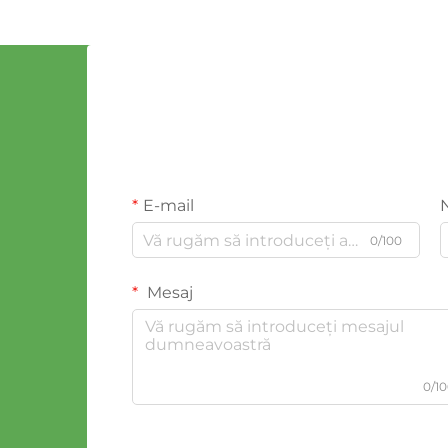
E-mail
0/100
Mesaj
0/1