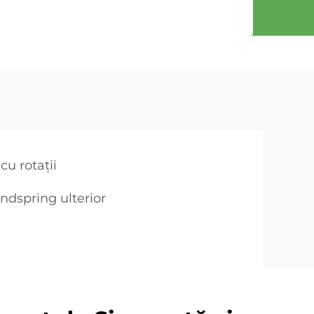
u rotații
dspring ulterior