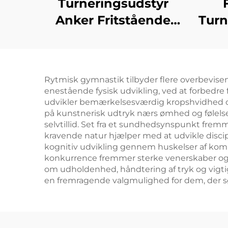
Turneringsudstyr
Anker Fritstående
Turn
Kontravægt til
Hori
Ujævne Stanger
Tu
Rytmisk gymnastik tilbyder flere overbevisen
enestående fysisk udvikling, ved at forbedre 
udvikler bemærkelsesværdig kropshvidhed og k
på kunstnerisk udtryk nærs ømhed og følelses
selvtillid. Set fra et sundhedsynspunkt fre
kravende natur hjælper med at udvikle discipl
kognitiv udvikling gennem huskelser af kompl
konkurrence fremmer sterke venerskaber og 
om udholdenhed, håndtering af tryk og vigtig
en fremragende valgmulighed for dem, der søg