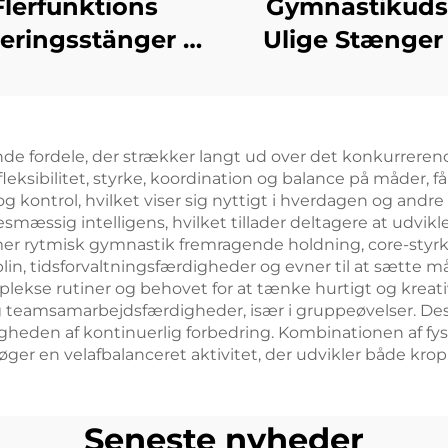
Flerfunktions
Gymnastikuds
eringsstänger til
Ulige Stænger 
sontal og Ujævn
Børn
Træning
rneringsudstyr
de fordele, der strækker langt ud over det konkurrerend
fleksibilitet, styrke, koordination og balance på måder, 
ontrol, hvilket viser sig nyttigt i hverdagen og andre
mæssig intelligens, hvilket tillader deltagere at udvik
mmer rytmisk gymnastik fremragende holdning, core-styrk
in, tidsforvaltningsfærdigheder og evner til at sætte m
ekse rutiner og behovet for at tænke hurtigt og kreativ
teamsamarbejdsfærdigheder, især i gruppeøvelser. Desu
heden af kontinuerlig forbedring. Kombinationen af fysis
er en velafbalanceret aktivitet, der udvikler både krop
Seneste nyheder