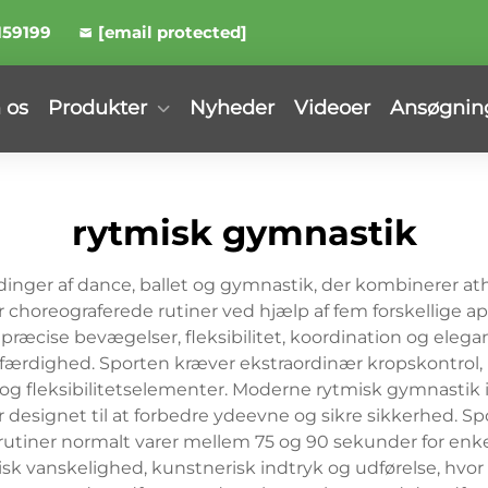
159199
[email protected]
 os
Produkter
Nyheder
Videoer
Ansøgnin
rytmisk gymnastik
inger af dance, ballet og gymnastik, der kombinerer a
choreograferede rutiner ved hjælp af fem forskellige app
ræcise bevægelser, fleksibilitet, koordination og eleg
 færdighed. Sporten kræver ekstraordinær kropskontrol
 og fleksibilitetselementer. Moderne rytmisk gymnastik
r designet til at forbedre ydeevne og sikre sikkerhed. Spo
 rutiner normalt varer mellem 75 og 90 sekunder for enke
k vanskelighed, kunstnerisk indtryk og udførelse, hvor 