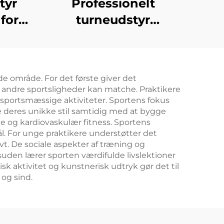
tyr
Professionelt
for
turneudstyr
Vægtskydebenk til
træning
e område. For det første giver det
få andre sportsligheder kan matche. Praktikere
 sportsmæssige aktiviteter. Sportens fokus
le deres unikke stil samtidig med at bygge
e og kardiovaskulær fitness. Sportens
ål. For unge praktikere understøtter det
t. De sociale aspekter af træning og
den lærer sporten værdifulde livslektioner
k aktivitet og kunstnerisk udtryk gør det til
 og sind.