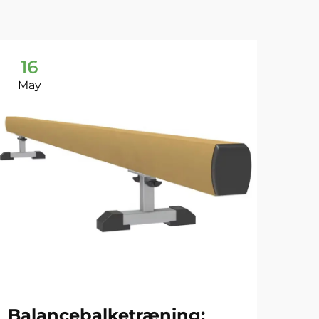
16
1
May
Ma
Balancebalketræning:
Fri