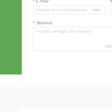
E-mail
0/100
Besked
0/1