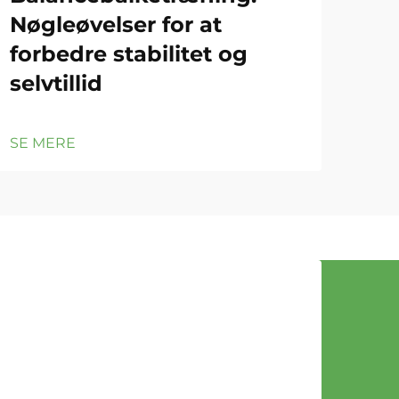
Nøgleøvelser for at
om
forbedre stabilitet og
tr
selvtillid
gy
SE MERE
SE 