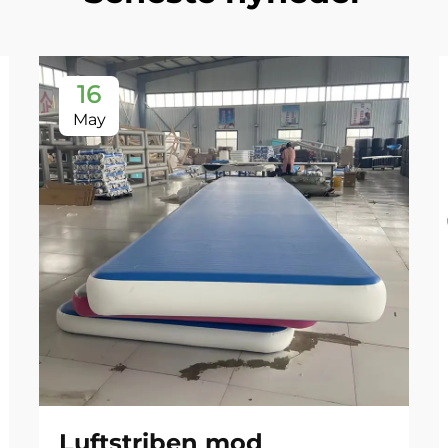
16
May
Luftstriben mod