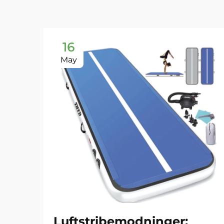
16
May
Luftstribemodninger: