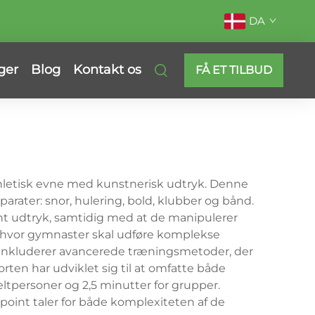
DA
ger
Blog
Kontakt os
FÅ ET TILBUD
thletisk evne med kunstnerisk udtryk. Denne
arater: snor, hulering, bold, klubber og bånd.
ant udtryk, samtidig med at de manipulerer
, hvor gymnaster skal udføre komplekse
 inkluderer avancerede træningsmetoder, der
rten har udviklet sig til at omfatte både
ltpersoner og 2,5 minutter for grupper.
point taler for både komplexiteten af de