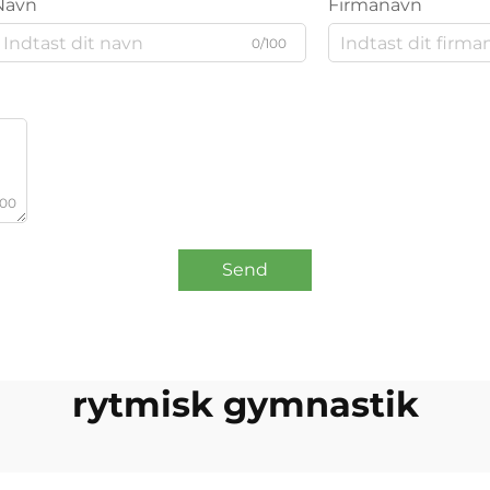
Navn
Firmanavn
0/100
000
Send
rytmisk gymnastik