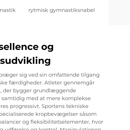
nastik
rytmisk gymnastiksnabel
sellence og
sudvikling
ræger sig ved sin omfattende tilgang
niske færdigheder. Atleter gennemgår
g, der bygger grundlæggende
 samtidig med at mere komplekse
res progressivt. Sportens tekniske
specialiserede kropbevægelser såsom
balancer og fleksibilitetselementer, hvor
g udførelse og kontrol. Manipulationen