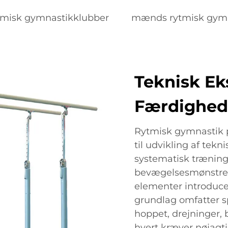
tmisk gymnastikklubber
mænds rytmisk gym
Teknisk Ek
Færdighed
Rytmisk gymnastik p
til udvikling af tek
systematisk trænin
bevægelsesmønstre
elementer introduce
grundlag omfatter 
hoppet, drejninger, 
hvert kræver nøjagti