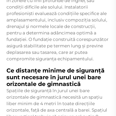
în zonele cu linii profunde de îngheț sau
condiții dificile ale solului. Instalatorii
profesioniști evaluează condițiile specifice ale
amplasamentului, inclusiv compoziția solului,
drenajul și normele locale de construcții,
pentru a determina adâncimea optimă a
fundației. O fundație construită corespunzător
asigură stabilitate pe termen lung și previne
deplasarea sau tasarea, care ar putea
compromite siguranța echipamentului.
Ce distanțe minime de siguranță
sunt necesare în jurul unei bare
orizontale de gimnastică
Spațiile de siguranță în jurul unei bare
orizontale de gimnastică necesită un spațiu
liber minim de 4 metri în toate direcțiile
orizontale, față de axa centrală a barei. Spațiul