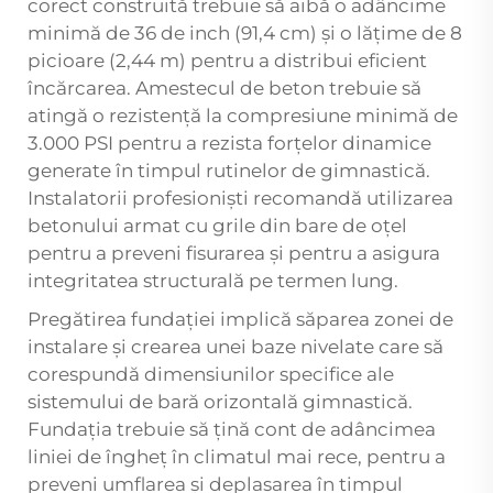
corect construită trebuie să aibă o adâncime
minimă de 36 de inch (91,4 cm) și o lățime de 8
picioare (2,44 m) pentru a distribui eficient
încărcarea. Amestecul de beton trebuie să
atingă o rezistență la compresiune minimă de
3.000 PSI pentru a rezista forțelor dinamice
generate în timpul rutinelor de gimnastică.
Instalatorii profesioniști recomandă utilizarea
betonului armat cu grile din bare de oțel
pentru a preveni fisurarea și pentru a asigura
integritatea structurală pe termen lung.
Pregătirea fundației implică săparea zonei de
instalare și crearea unei baze nivelate care să
corespundă dimensiunilor specifice ale
sistemului de bară orizontală gimnastică.
Fundația trebuie să țină cont de adâncimea
liniei de îngheț în climatul mai rece, pentru a
preveni umflarea și deplasarea în timpul