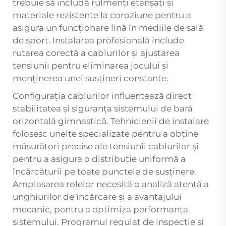
trebuie să includă rulmenți etanșați și
materiale rezistente la coroziune pentru a
asigura un funcționare lină în mediile de sală
de sport. Instalarea profesională include
rutarea corectă a cablurilor și ajustarea
tensiunii pentru eliminarea jocului și
menținerea unei susțineri constante.
Configurația cablurilor influențează direct
stabilitatea și siguranța sistemului de bară
orizontală gimnastică. Tehnicienii de instalare
folosesc unelte specializate pentru a obține
măsurători precise ale tensiunii cablurilor și
pentru a asigura o distribuție uniformă a
încărcăturii pe toate punctele de susținere.
Amplasarea rolelor necesită o analiză atentă a
unghiurilor de încărcare și a avantajului
mecanic, pentru a optimiza performanța
sistemului. Programul regulat de inspecție și