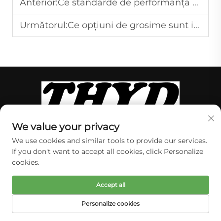
Anterior:
Ce standarde de performanță definesc un sistem de podeț gimnastic de nivel competițional?
Următorul:
Ce opțiuni de grosime sunt importante la alegerea matelor gimnastice pentru cluburi?
We value your privacy
Descoperiți o gamă largă de echipamente
We use cookies and similar tools to provide our services.
gimnastice de top de la Tianhui Sports. Servind
If you don't want to accept all cookies, click Personalize
clienți de peste tot în lume, ne specializăm în
cookies.
echipamente profesionale pentru competiții și
Accept all
antrenament, trambuline, produse pentru copii
și mai multe. Colaborați cu noi pentru produse
Personalize cookies
de încredere și un serviciu excepțional.
PAGINA
PRODUSE
E-MAIL
TEL
PRINCIPALĂ