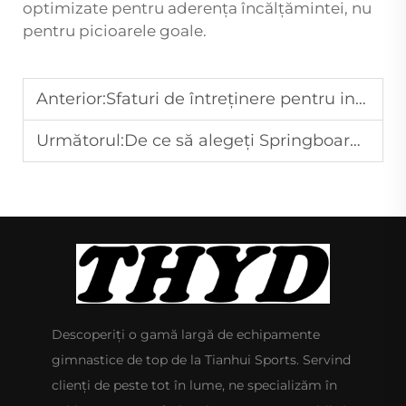
optimizate pentru aderența încălțămintei, nu
pentru picioarele goale.
Anterior:
Sfaturi de întreținere pentru investiția dvs. într-o podea de cheerleading
Următorul:
De ce să alegeți Springboard pentru schimbarea carierei?
Descoperiți o gamă largă de echipamente
gimnastice de top de la Tianhui Sports. Servind
clienți de peste tot în lume, ne specializăm în