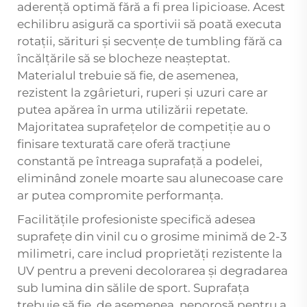
aderență optimă fără a fi prea lipicioase. Acest
echilibru asigură ca sportivii să poată executa
rotații, sărituri și secvențe de tumbling fără ca
încălțările să se blocheze neașteptat.
Materialul trebuie să fie, de asemenea,
rezistent la zgârieturi, ruperi și uzuri care ar
putea apărea în urma utilizării repetate.
Majoritatea suprafețelor de competiție au o
finisare texturată care oferă tracțiune
constantă pe întreaga suprafață a podelei,
eliminând zonele moarte sau alunecoase care
ar putea compromite performanța.
Facilitățile profesioniste specifică adesea
suprafețe din vinil cu o grosime minimă de 2-3
milimetri, care includ proprietăți rezistente la
UV pentru a preveni decolorarea și degradarea
sub lumina din sălile de sport. Suprafața
trebuie să fie, de asemenea, neporosă pentru a