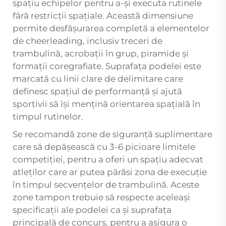
spațiu echipelor pentru a-și executa rutinele
fără restricții spațiale. Această dimensiune
permite desfășurarea completă a elementelor
de cheerleading, inclusiv treceri de
trambulină, acrobații în grup, piramide și
formații coregrafiate. Suprafața podelei este
marcată cu linii clare de delimitare care
definesc spațiul de performanță și ajută
sportivii să își mențină orientarea spațială în
timpul rutinelor.
Se recomandă zone de siguranță suplimentare
care să depășească cu 3-6 picioare limitele
competiției, pentru a oferi un spațiu adecvat
atleților care ar putea părăsi zona de execuție
în timpul secvențelor de trambulină. Aceste
zone tampon trebuie să respecte aceleași
specificații ale podelei ca și suprafața
principală de concurs, pentru a asigura o