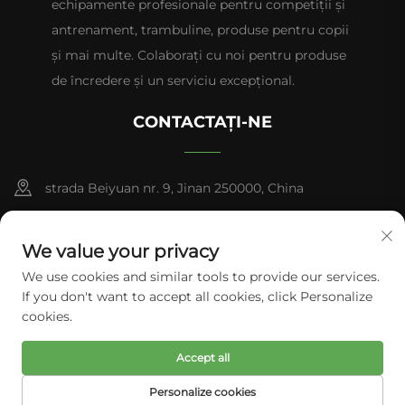
echipamente profesionale pentru competiții și
antrenament, trambuline, produse pentru copii
și mai multe. Colaborați cu noi pentru produse
de încredere și un serviciu excepțional.
CONTACTAȚI-NE
strada Beiyuan nr. 9, Jinan 250000, China
+86-13953181569
We value your privacy
[email protected]
We use cookies and similar tools to provide our services.
If you don't want to accept all cookies, click Personalize
cookies.
Drepturi de autor © Tianhui Sports. Toate drepturile rezervate.
Accept all
Politica de confidențialitate
Personalize cookies