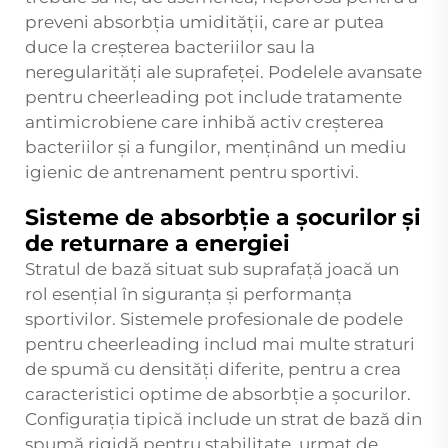
preveni absorbția umidității, care ar putea
duce la creșterea bacteriilor sau la
neregularități ale suprafeței. Podelele avansate
pentru cheerleading pot include tratamente
antimicrobiene care inhibă activ creșterea
bacteriilor și a fungilor, menținând un mediu
igienic de antrenament pentru sportivi.
Sisteme de absorbție a șocurilor și
de returnare a energiei
Stratul de bază situat sub suprafață joacă un
rol esențial în siguranța și performanța
sportivilor. Sistemele profesionale de podele
pentru cheerleading includ mai multe straturi
de spumă cu densități diferite, pentru a crea
caracteristici optime de absorbție a șocurilor.
Configurația tipică include un strat de bază din
spumă rigidă pentru stabilitate, urmat de