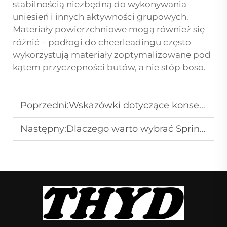
stabilnością niezbędną do wykonywania
uniesień i innych aktywności grupowych.
Materiały powierzchniowe mogą również się
różnić – podłogi do cheerleadingu często
wykorzystują materiały zoptymalizowane pod
kątem przyczepności butów, a nie stóp boso.
Poprzedni:
Wskazówki dotyczące konserwacji inwestycji w podłogę do cheerleadingu
Następny:
Dlaczego warto wybrać Springboard na drodze do zmiany kariery?