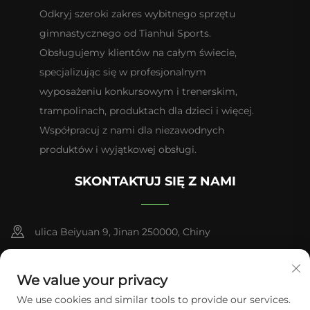
Odkryj szeroki zakres wybitnego sprzętu
gimnastycznego od Tianhui Sports.
Obsługujemy klientów na całym świecie,
specjalizując się w profesjonalnym
wyposażeniu konkursowym i trenerskim,
trampolinach, produktach dla dzieci i więcej.
Współpracuj z nami dla niezawodnych
produktów i wyjątkowej obsługi.
SKONTAKTUJ SIĘ Z NAMI
ulica Beiyuan 9, Jinan 250000, Chiny
+86-13953181569
We value your privacy
[email protected]
We use cookies and similar tools to provide our services.