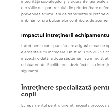
integrității suprafețelor și a siguranței generale a
din sălile de sport rezultă din prinderi/bare def
prevenirea acumulării de transpirație și praf de cr
îmbinărilor și a buloanelor contribuie, de asemene
Impactul întreținerii echipamentu
Întreținerea corespunzătoare asigură o reacție o
elementele cu încredere. Un studiu din 2023 a co
inspecții o dată la două săptămâni au înregistra
echipamente. Echilibrarea dezinfecției cu întreț
siguranță.
Întreținere specializată pen
copii
Echipamentul pentru tineret necesită protocoale