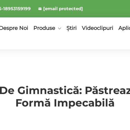
6-18953159199
[email protected]
Despre Noi
Produse
Știri
Videoclipuri
Apli
i De Gimnastică: Păstrea
Formă Impecabilă