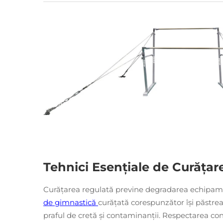
Tehnici Esențiale de Curățar
Curățarea regulată previne degradarea echipam
de gimnastică
curățată corespunzător își păstre
praful de cretă și contaminanții. Respectarea co