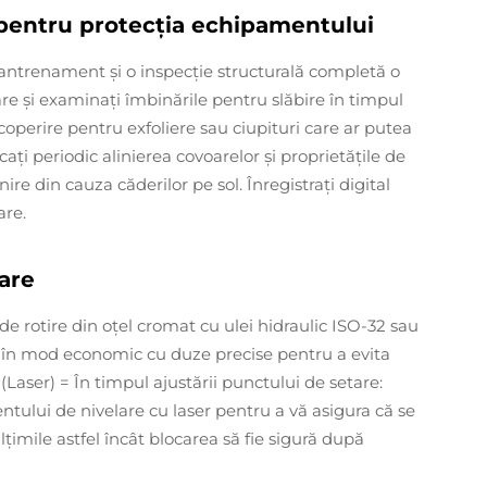
 pentru protecția echipamentului
e antrenament și o inspecție structurală completă o
are și examinați îmbinările pentru slăbire în timpul
acoperire pentru exfoliere sau ciupituri care ar putea
ați periodic alinierea covoarelor și proprietățile de
ire din cauza căderilor pe sol. Înregistrați digital
are.
tare
e de rotire din oțel cromat cu ulei hidraulic ISO-32 sau
ți în mod economic cu duze precise pentru a evita
(Laser) = În timpul ajustării punctului de setare:
ntului de nivelare cu laser pentru a vă asigura că se
țimile astfel încât blocarea să fie sigură după