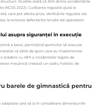
 structurii. Studiile arată că 34% dintre accidentările
ecte (NCSS 2022). Curățarea regulată ajută la
etă, care pot afecta priza. Verificările regulate ale
a, la evitarea defectărilor bruște ale aparatelor.
lui asupra siguranței în execuție
ptimă a barei, permițând sportivilor să execute
nstatat că sălile de sport care au implementat
t o scădere cu 48% a incidentelor legate de
inerea mecanică creează un cadru holisitic de
tru barele de gimnastică pentru
 adaptate care să ia în considerare dimensiunile