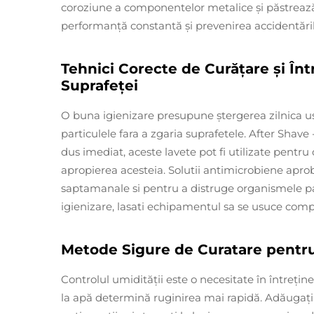
coroziune a componentelor metalice și păstrează
performanță constantă și prevenirea accidentăril
Tehnici Corecte de Curățare și În
Suprafeței
O buna igienizare presupune ștergerea zilnica usc
particulele fara a zgaria suprafetele. After Shav
dus imediat, aceste lavete pot fi utilizate pentru
apropierea acesteia. Solutii antimicrobiene apr
saptamanale si pentru a distruge organismele pa
igienizare, lasati echipamentul sa se usuce comple
Metode Sigure de Curatare pentr
Controlul umidității este o necesitate în întreț
la apă determină ruginirea mai rapidă. Adăugați