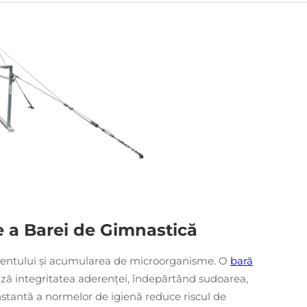
e a Barei de Gimnastică
entului și acumularea de microorganisme. O
bară
ază integritatea aderenței, îndepărtând sudoarea,
nstantă a normelor de igienă reduce riscul de