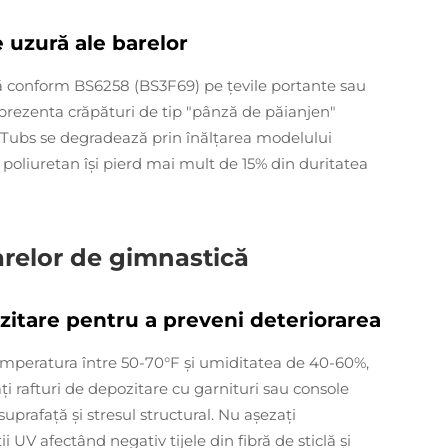
 uzură ale barelor
ilă conform BS6258 (BS3F69) pe țevile portante sau
 prezenta crăpături de tip "pânză de păianjen"
. Tubs se degradează prin înălțarea modelului
poliuretan își pierd mai mult de 15% din duritatea
arelor de gimnastică
itare pentru a preveni deteriorarea
 temperatura între 50-70°F și umiditatea de 40-60%,
ți rafturi de depozitare cu garnituri sau console
uprafață și stresul structural. Nu așezați
 UV afectând negativ tijele din fibră de sticlă și