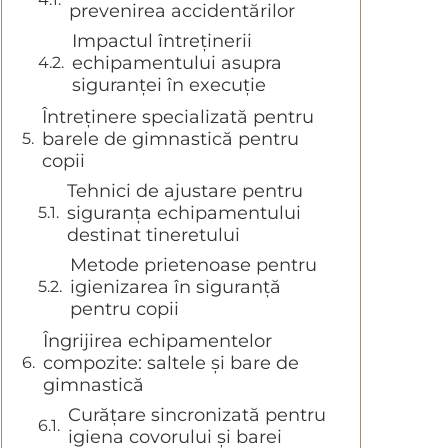
prevenirea accidentărilor
Impactul întreținerii
echipamentului asupra
siguranței în execuție
Întreținere specializată pentru
barele de gimnastică pentru
copii
Tehnici de ajustare pentru
siguranța echipamentului
destinat tineretului
Metode prietenoase pentru
igienizarea în siguranță
pentru copii
Îngrijirea echipamentelor
compozite: saltele și bare de
gimnastică
Curățare sincronizată pentru
igiena covorului și barei