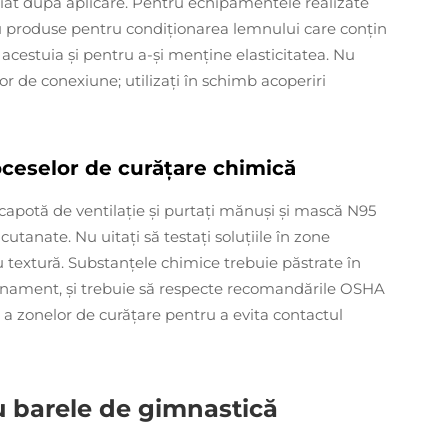
ediat după aplicare. Pentru echipamentele realizate
cu produse pentru condiționarea lemnului care conțin
cestuia și pentru a-și menține elasticitatea. Nu
lor de conexiune; utilizați în schimb acoperiri
oceselor de curățare chimică
capotă de ventilație și purtați mănuși și mască N95
 cutanate. Nu uitați să testați soluțiile în zone
 textură. Substanțele chimice trebuie păstrate în
trenament, și trebuie să respecte recomandările OSHA
 a zonelor de curățare pentru a evita contactul
u barele de gimnastică