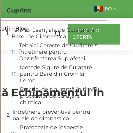
RO
Cuprins
cații
Blog
Tehnici Esențiale de Curățare a
SOLICITĂ O
Barei de Gimnastică
OFERTĂ
Tehnici Corecte de Curățare și
Întreținere pentru
Dezinfectarea Suprafeței
Metode Sigure de Curatare
pentru Bare din Crom si
Lemn
ză Echipamentul În
Practici de siguranță în timpul
proceselor de curățare
chimică
Intreținere preventivă pentru
barele de gimnastică
Protocoale de inspecție