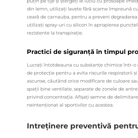
puțin pe tije și ștergeți le luciu cu prosoape im
din lemn, utilizați lavete fără scame împreună 
ceară de carnauba, pentru a preveni degradarea a
utilizați spray-uri cu silicon în apropierea puncte
rezistente la transpirație.
Practici de siguranță în timpul pr
Lucrați întotdeauna cu substanțe chimice într-o 
de protecție pentru a evita riscurile respiratorii și
ascunse, căutând orice modificare de culoare sau
spații bine ventilate, separate de zonele de an
privind concentrația. Afișați semne de delimitare
neintenționat al sportivilor cu acestea.
Intreținere preventivă pentr