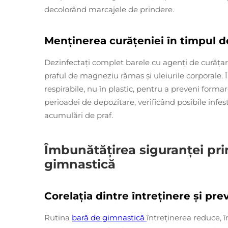
decolorând marcajele de prindere.
Menținerea curățeniei în timpul de
Dezinfectați complet barele cu agenți de curățare
praful de magneziu rămas și uleiurile corporale. Î
respirabile, nu în plastic, pentru a preveni forma
perioadei de depozitare, verificând posibile infe
acumulări de praf.
Îmbunătățirea siguranței prin
gimnastică
Corelația dintre întreținere și pre
Rutina
bară de gimnastică
întreținerea reduce, î