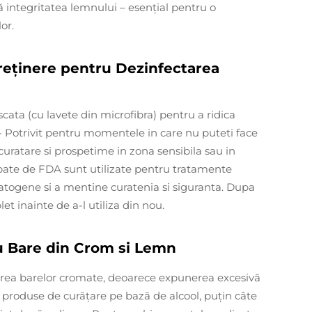
 integritatea lemnului – esențial pentru o
or.
treținere pentru Dezinfectarea
ata (cu lavete din microfibra) pentru a ridica
e - Potrivit pentru momentele in care nu puteti face
 curatare si prospetime in zona sensibila sau in
obate de FDA sunt utilizate pentru tratamente
togene si a mentine curatenia si siguranta. Dupa
t inainte de a-l utiliza din nou.
u Bare din Crom si Lemn
inerea barelor cromate, deoarece expunerea excesivă
 produse de curățare pe bază de alcool, puțin câte