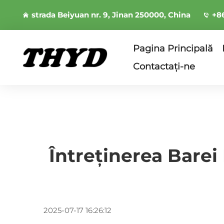
strada Beiyuan nr. 9, Jinan 250000, China
+8
Pagina Principală
Contactați-ne
Întreținerea Bare
2025-07-17 16:26:12