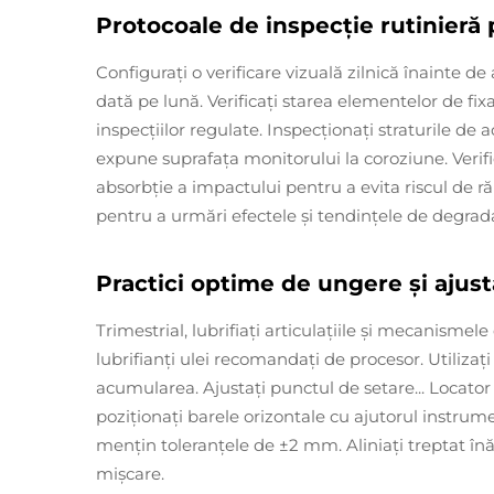
Protocoale de inspecție rutinieră
Configurați o verificare vizuală zilnică înainte d
dată pe lună. Verificați starea elementelor de fix
inspecțiilor regulate. Inspecționați straturile de 
expune suprafața monitorului la coroziune. Verific
absorbție a impactului pentru a evita riscul de răn
pentru a urmări efectele și tendințele de degrad
Practici optime de ungere și ajus
Trimestrial, lubrifiați articulațiile și mecanismel
lubrifianți ulei recomandați de procesor. Utiliza
acumularea. Ajustați punctul de setare... Locator 
poziționați barele orizontale cu ajutorul instrume
mențin toleranțele de ±2 mm. Aliniați treptat înăl
mișcare.