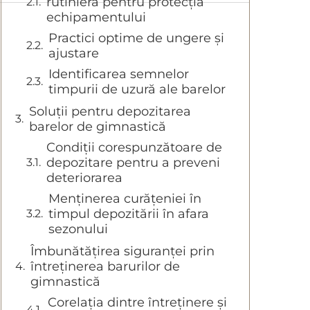
rutinieră pentru protecția
echipamentului
Practici optime de ungere și
ajustare
Identificarea semnelor
timpurii de uzură ale barelor
Soluții pentru depozitarea
barelor de gimnastică
Condiții corespunzătoare de
depozitare pentru a preveni
deteriorarea
Menținerea curățeniei în
timpul depozitării în afara
sezonului
Îmbunătățirea siguranței prin
întreținerea barurilor de
gimnastică
Corelația dintre întreținere și