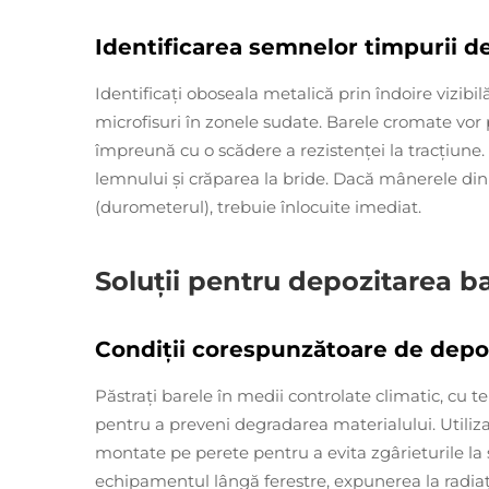
Identificarea semnelor timpurii de
Identificați oboseala metalică prin îndoire vizib
microfisuri în zonele sudate. Barele cromate vor
împreună cu o scădere a rezistenței la tracțiune
lemnului și crăparea la bride. Dacă mânerele din 
(durometerul), trebuie înlocuite imediat.
Soluții pentru depozitarea b
Condiții corespunzătoare de depoz
Păstrați barele în medii controlate climatic, cu
pentru a preveni degradarea materialului. Utiliza
montate pe perete pentru a evita zgârieturile la s
echipamentul lângă ferestre, expunerea la radiații