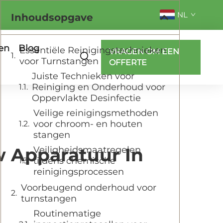
NL
Inhoudsopgave
en
Blog
Essentiële Reinigingstechnieken
VRAGEN OM EEN
voor Turnstangen
OFFERTE
Juiste Technieken voor
Reiniging en Onderhoud voor
Oppervlakte Desinfectie
Veilige reinigingsmethoden
voor chroom- en houten
stangen
 Apparatuur In
Veiligheidsmaatregelen
tijdens chemische
reinigingsprocessen
Voorbeugend onderhoud voor
turnstangen
Routinematige