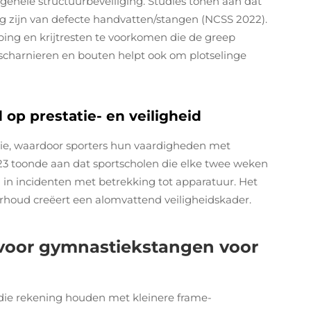
lgehele structuurbeveiliging. Studies tonen aan dat
lg zijn van defecte handvatten/stangen (NCSS 2022).
g en krijtresten te voorkomen die de greep
scharnieren en bouten helpt ook om plotselinge
op prestatie- en veiligheid
ie, waardoor sporters hun vaardigheden met
23 toonde aan dat sportscholen die elke twee weken
 in incidenten met betrekking tot apparatuur. Het
rhoud creëert een alomvattend veiligheidskader.
voor gymnastiekstangen voor
 die rekening houden met kleinere frame-