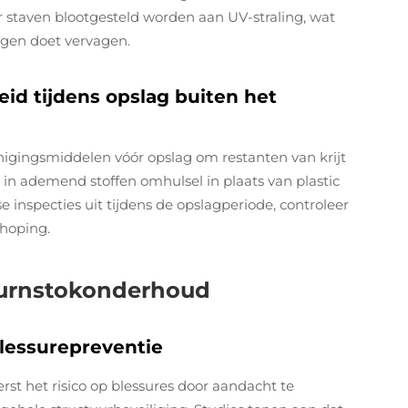
r staven blootgesteld worden aan UV-straling, wat
ngen doet vervagen.
id tijdens opslag buiten het
inigingsmiddelen vóór opslag om restanten van krijt
 in ademend stoffen omhulsel in plaats van plastic
inspecties uit tijdens de opslagperiode, controleer
phoping.
 turnstokonderhoud
lessurepreventie
st het risico op blessures door aandacht te