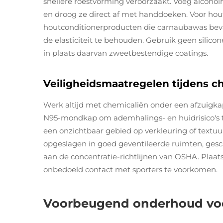
snellere roestvorming veroorzaakt. Voeg alcohol
en droog ze direct af met handdoeken. Voor hou
houtconditionerproducten die carnaubawas bev
de elasticiteit te behouden. Gebruik geen silico
in plaats daarvan zweetbestendige coatings.
Veiligheidsmaatregelen tijdens 
Werk altijd met chemicaliën onder een afzuig
N95-mondkap om ademhalings- en huidrisico's te
een onzichtbaar gebied op verkleuring of text
opgeslagen in goed geventileerde ruimten, ges
aan de concentratie-richtlijnen van OSHA. Plaa
onbedoeld contact met sporters te voorkomen.
Voorbeugend onderhoud voo