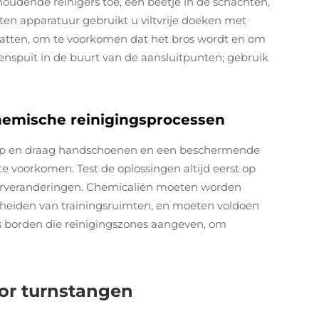
houdende reinigers toe, een beetje in de schachten,
ten apparatuur gebruikt u viltvrije doeken met
atten, om te voorkomen dat het bros wordt en om
nenspuit in de buurt van de aansluitpunten; gebruik
chemische reinigingsprocessen
kap en draag handschoenen en een beschermende
 voorkomen. Test de oplossingen altijd eerst op
uurveranderingen. Chemicaliën moeten worden
cheiden van trainingsruimten, en moeten voldoen
ts borden die reinigingszones aangeven, om
r turnstangen