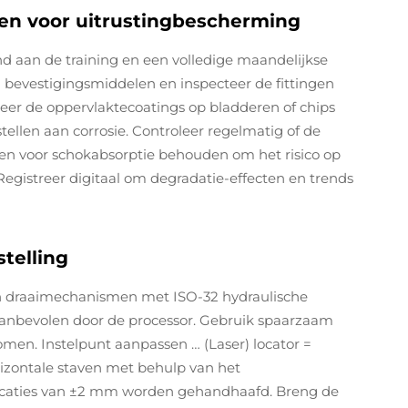
len voor uitrustingbescherming
and aan de training en een volledige maandelijkse
n bevestigingsmiddelen en inspecteer de fittingen
teer de oppervlaktecoatings op bladderen of chips
ellen aan corrosie. Controleer regelmatig of de
en voor schokabsorptie behouden om het risico op
Registreer digitaal om degradatie-effecten en trends
stelling
 en draaimechanismen met ISO-32 hydraulische
 aanbevolen door de processor. Gebruik spaarzaam
en. Instelpunt aanpassen … (Laser) locator =
rizontale staven met behulp van het
ificaties van ±2 mm worden gehandhaafd. Breng de