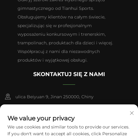
gimnastycznego od Tianhui Sports.
Obsługujemy klientów na całym świecie,
specjalizując się w profesjonalnym
wyposażeniu konkursowym i trenerskim,
trampolinach, produktach dla dzieci i więcej.
Współpracuj z nami dla niezawodnych
produktów i wyjątkowej obsługi.
SKONTAKTUJ SIĘ Z NAMI
ulica Beiyuan 9, Jinan 250000, Chiny
+86-13953181569
We value your privacy
[email protected]
We use cookies and similar tools to provide our services.
If you don't want to accept all cookies, click Personalize