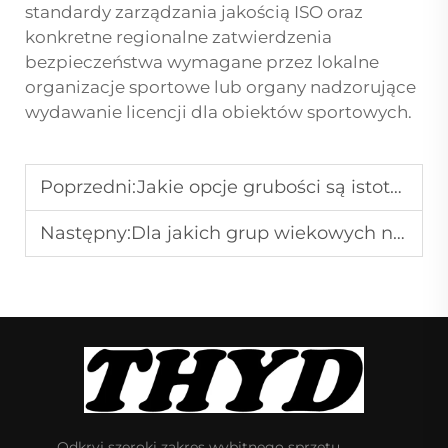
standardy zarządzania jakością ISO oraz
konkretne regionalne zatwierdzenia
bezpieczeństwa wymagane przez lokalne
organizacje sportowe lub organy nadzorujące
wydawanie licencji dla obiektów sportowych.
Poprzedni:
Jakie opcje grubości są istotne przy wyborze materaców gimnastycznych dla klubów?
Następny:
Dla jakich grup wiekowych najbardziej odpowiednie są ćwiczenia na drążkach gimnastycznych montowanych na ścianie?
Odkryj szeroki zakres wybitnego sprzętu