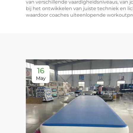
van verschillende vaardigheidsniveaus, van jo
bij het ontwikkelen van juiste techniek en li
waardoor coaches uiteenlopende workoutpro
16
May