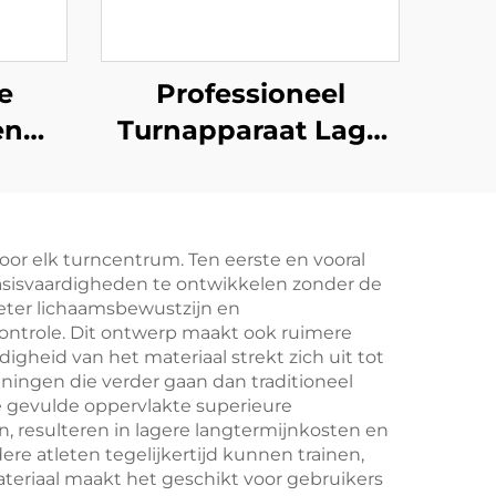
e
Professioneel
en
Turnapparaat Lage
aaf
Evenwichtsbalk
bank
g
or elk turncentrum. Ten eerste en vooral
basisvaardigheden te ontwikkelen zonder de
eter lichaamsbewustzijn en
ontrole. Dit ontwerp maakt ook ruimere
gheid van het materiaal strekt zich uit tot
eningen die verder gaan dan traditioneel
de gevulde oppervlakte superieure
 resulteren in lagere langtermijnkosten en
e atleten tegelijkertijd kunnen trainen,
eriaal maakt het geschikt voor gebruikers