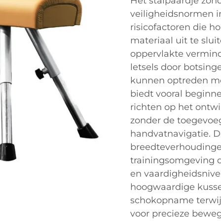
Het stalpaardje zon
veiligheidsnormen i
risicofactoren die h
materiaal uit te slu
oppervlakte verminde
letsels door botsin
kunnen optreden me
biedt vooral beginn
richten op het ontw
zonder de toegevoeg
handvatnavigatie. D
breedteverhoudinge
trainingsomgeving d
en vaardigheidsniv
hoogwaardige kusse
schokopname terwijl
voor precieze beweg