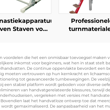
astiekapparatuur
Professionel
ven Staven voor
turnmaterial
Kinderen
horizontale st
beschermings
voor trainin
n voordelen die het een onmisbaar toevoegsel maken vo
lijkere inkomst voor beginners, wat hen in staat stelt 
elhandvatten. De continue oppervlakte bevordert een b
edig moeten vertrouwen op hun kernkracht en lichaamsc
tionering tot geavanceerde turnbewegingen. De veelzijdi
rbij een stabiel platform wordt geboden voor diverse oef
elimineren van handvatgerelateerde blessures, terwijl 
nderhoudseisen, vergeleken met versies met handvaten,
 Bovendien laat het handvatloze ontwerp toe dat meerder
wordt gemaximaliseerd. De aanpasbaarheid van het mat