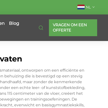
NL
en
Blog
VRAGEN OM EEN
OFFERTE
dvaten
smateriaal, ontworpen om een efficiënte en
en behuizing die is bevestigd op een stevig
 gehandhaafd, maar zonder de kenmerkende
der een echte leer- of kunststofbekleding,
ns 115 centimeter van de vloer, creëert het
 bewegingen en trainingsoefeningen. De
kracht, evenwicht en basisgymnastiekskills,