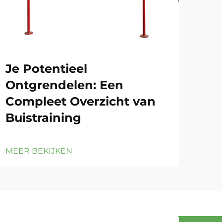
Je Potentieel
Tu
Ontgrendelen: Een
Vei
Compleet Overzicht van
Tr
Buistraining
MEE
MEER BEKIJKEN