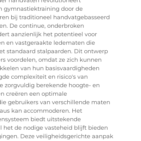
der handvaten revolutioneert
n gymnastiektraining door de
oren bij traditioneel handvatgebasseerd
iten. De continue, onderbroken
rt aanzienlijk het potentieel voor
gen en vastgeraakte ledematen die
t standaard stalpaarden. Dit ontwerp
ers voordelen, omdat ze zich kunnen
ikkelen van hun basisvaardigheden
de complexiteit en risico's van
e zorgvuldig berekende hoogte- en
n creëren een optimale
ie gebruikers van verschillende maten
eaus kan accommoderen. Het
nsysteem biedt uitstekende
 het de nodige vasteheid blijft bieden
ingen. Deze veiligheidsgerichte aanpak