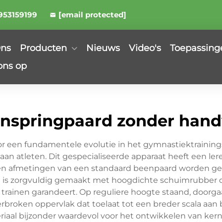
953159199
[email protected]
Ons
Producten
Nieuws
Video's
Toepassing
ons op
onspringpaard zonder han
 een fundamentele evolutie in het gymnastiektraining
 aan atleten. Dit gespecialiseerde apparaat heeft een ler
rm en afmetingen van een standaard beenpaard worden
l is zorgvuldig gemaakt met hoogdichte schuimrubber on
trainen garandeert. Op reguliere hoogte staand, doorgaa
roken oppervlak dat toelaat tot een breder scala aan
aal bijzonder waardevol voor het ontwikkelen van kern