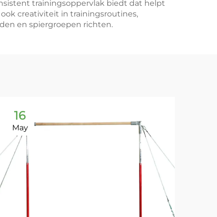
nsistent trainingsoppervlak biedt dat helpt
k creativiteit in trainingsroutines,
en en spiergroepen richten.
16
1
May
Ma