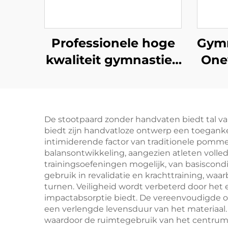
Professionele hoge
Gymn
kwaliteit gymnastiek
One
dubbele mini
trampoline voor
sport & vermaak
De stootpaard zonder handvaten biedt tal va
biedt zijn handvatloze ontwerp een toeganke
intimiderende factor van traditionele pomm
balansontwikkeling, aangezien atleten voll
trainingsoefeningen mogelijk, van basiscondi
gebruik in revalidatie en krachttraining, waa
turnen. Veiligheid wordt verbeterd door het 
impactabsorptie biedt. De vereenvoudigde o
een verlengde levensduur van het materiaal.
waardoor de ruimtegebruik van het centrum 