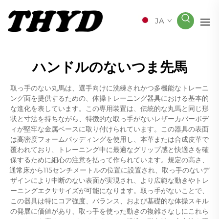
JA
ハンドルのないつま先馬
取っ手のない丸馬は、選手向けに洗練されかつ多機能なトレーニ
ング面を提供するための、体操トレーニング器具における基本的
な進化を表しています。この専用装置は、伝統的な丸馬と同じ形
状と寸法を持ちながら、特徴的な取っ手がないレザーカバーボデ
ィが堅牢な金属ベースに取り付けられています。この器具の表面
は高密度フォームパッディングを使用し、本革または合成皮革で
覆われており、トレーニング中に最適なグリップ感と快適さを確
保するために細心の注意を払って作られています。規定の高さ、
通常床から115センチメートルの位置に設置され、取っ手のないデ
ザインにより中断のない表面が実現され、より広範な動きやトレ
ーニングエクササイズが可能になります。取っ手がないことで、
この器具は特にコア強度、バランス、および基礎的な体操スキル
の発展に価値があり、取っ手を使った動きの複雑さなしにこれら