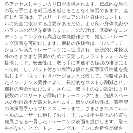
るアクセスしやすい入り口が提供されます。伝統的な馬面
の取っ手による威圧感を感じることなく練習できます。連
続した表面は、アスリートがコアの力と身体のコントロー
ルに完全に依存する必要があるため、より良い身体意識や
バランスの発達を促進します。この設計は、基礎的なコン
ディショニングから高度な体操動作まで、幅広いトレーニ
ング演習を可能にします。機材の多様性は、リハビリテー
ションや筋力トレーニングにも拡張され、伝統的な体操以
外のさまざまな演習のために安定したプラットフォームを
提供します。安全性は、取っ手に関連する怪我の排除によ
って向上し、パッド付きの表面は優れた衝撃吸収性能を提
供します。取っ手付きバージョンと比較して、簡略化され
たメンテナンス要件により、長期的なコストが削減され、
機材の寿命が延びます。さらに、取っ手のない設計により
複数のアスリートが同時にトレーニングでき、施設スペー
スの利用効率が最大化されます。機材の適応性は、若年層
の体操選手からプロアスリートまで、さまざまなスキルレ
ベルのユーザーに適しており、正しい技術や身体の位置を
発展させる一貫したトレーニング表面を提供します。取っ
手がないことで、トレーニングルーチンに創造性が促さ