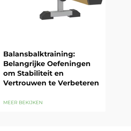
Balansbalktraining:
Tu
Belangrijke Oefeningen
Vei
om Stabiliteit en
Tr
Vertrouwen te Verbeteren
MEE
MEER BEKIJKEN