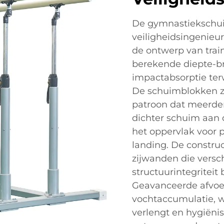
De gymnastiekschu
veiligheidsingenieu
de ontwerp van train
berekende diepte-b
impactabsorptie ter
De schuimblokken zi
patroon dat meerde
dichter schuim aan 
het oppervlak voor p
landing. De constru
zijwanden die vers
structuurintegriteit
Geavanceerde afvo
vochtaccumulatie, 
verlengt en hygiën