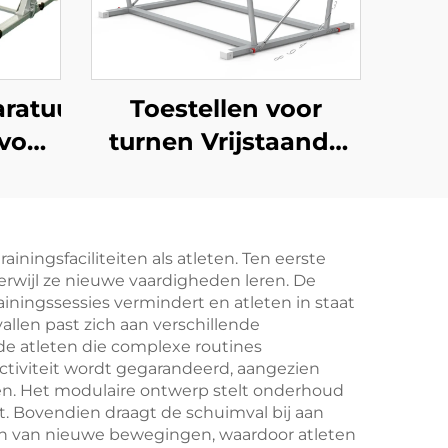
ratuur
Toestellen voor
voor
turnen Vrijstaande
Onafhankelijke
Asymmetrische
Bomen Turnen
ningsfaciliteiten als atleten. Ten eerste
Asymmetrische
wijl ze nieuwe vaardigheden leren. De
Bomen voor Training
ainingssessies vermindert en atleten in staat
llen past zich aan verschillende
de atleten die complexe routines
tiviteit wordt gegarandeerd, aangezien
n. Het modulaire ontwerp stelt onderhoud
ft. Bovendien draagt de schuimval bij aan
ren van nieuwe bewegingen, waardoor atleten