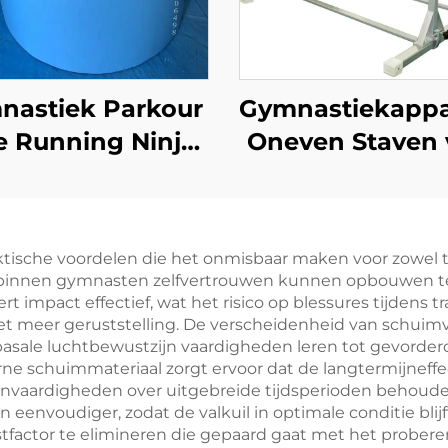
nastiek Parkour
Gymnastiekappa
e Running Ninja
Oneven Staven 
Warrior Mat
Kinderen
aumcilinder Mat
r Kinderen'sport
tische voordelen die het onmisbaar maken voor zowel trai
& vermaak
rbinnen gymnasten zelfvertrouwen kunnen opbouwen ter
impact effectief, wat het risico op blessures tijdens tr
t meer geruststelling. De verscheidenheid van schuimva
basale luchtbewustzijn vaardigheden leren tot gevorder
e schuimmateriaal zorgt ervoor dat de langtermijneffec
vaardigheden over uitgebreide tijdsperioden behoude
eenvoudiger, zodat de valkuil in optimale conditie blij
stfactor te elimineren die gepaard gaat met het probe