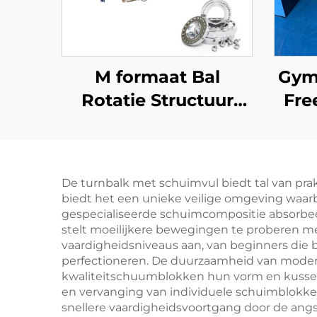
M formaat Bal
Gym
Rotatie Structuur
Fre
Leggings Ceinture
Stijl Gymnastiek
Sch
Draaiende Ceintuur
voo
De turnbalk met schuimvul biedt tal van prak
voor Tumbling
biedt het een unieke veilige omgeving waa
Trampoline Duiken
gespecialiseerde schuimcompositie absorbeert 
stelt moeilijkere bewegingen te proberen me
Bungee Acrobatics
vaardigheidsniveaus aan, van beginners die 
perfectioneren. De duurzaamheid van modern
kwaliteitschuumblokken hun vorm en kussen
en vervanging van individuele schuimblokken 
snellere vaardigheidsvoortgang door de ang