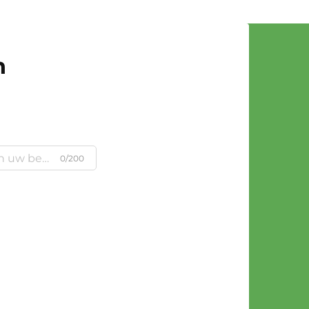
n
0/200