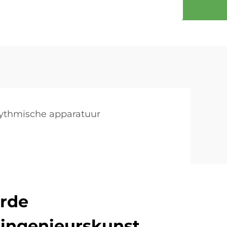
ythmische apparatuur
rde
singenieurskunst