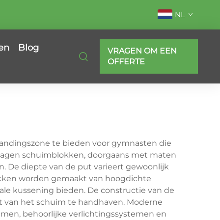
NL
en
Blog
VRAGEN OM EEN
OFFERTE
e landingszone te bieden voor gymnasten die
re lagen schuimblokken, doorgaans met maten
n. De diepte van de put varieert gewoonlijk
lokken worden gemaakt van hoogdichte
le kussening bieden. De constructie van de
eit van het schuim te handhaven. Moderne
amen, behoorlijke verlichtingssystemen en