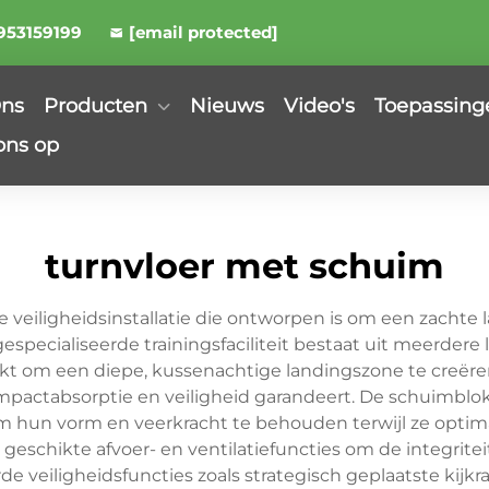
953159199
[email protected]
Ons
Producten
Nieuws
Video's
Toepassing
ons op
turnvloer met schuim
 veiligheidsinstallatie die ontworpen is om een zacht
specialiseerde trainingsfaciliteit bestaat uit meerde
hikt om een diepe, kussenachtige landingszone te creëre
 impactabsorptie en veiligheid garandeert. De schuimb
m hun vorm en veerkracht te behouden terwijl ze optima
eschikte afvoer- en ventilatiefuncties om de integrit
veiligheidsfuncties zoals strategisch geplaatste kijkr