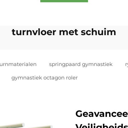
turnvloer met schuim
turnmaterialen
springpaard gymnastiek
r
gymnastiek octagon roler
Geavancee
Veiligheid