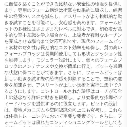
に自信を築くことができる比類ない安全性の環境を提供し
ます。専用のフォーム構造は衝撃を効果的に吸収し、練習
中の怪我のリスクを減らし、アスリートがより挑戦的な動
きを試すことを可能にし、安心感を高めます。フォームピ
ットの多様性はさまざまなレベルに対応でき、初心者が基
本的な空中意識を学ぶ場合から、上級者が複雑なルーチン
を完成させる場合まで対応可能です。現代のフォームピッ
ト素材の耐久性は長期的なコスト効率を確保し、質の高い
フォームブロックは長期間使用しても形状とクッション性
を維持します。モジュラー設計により、個々のフォームブ
ロックのメンテナンスや交換が簡単に行え、ピットを最適
な状態に保つことができます。さらに、フォームピットは
新しい動きを試す際の恐怖感を排除することで、技術の進
歩を加速させ、アスリートが正しい技術と実行に集中でき
るようにします。コントロールされた環境はコーチが安全
上の懸念なく詳細に動きを観察し、より効果的な指導やフ
ィードバックを提供するのに役立ちます。ピットの設計
は、着地メカニズムや空間認識の向上にも寄与し、これら
は体操トレーニングにおいて重要な要素です。さらに、フ
ォームピットは優れたコンディショニングツールとしても