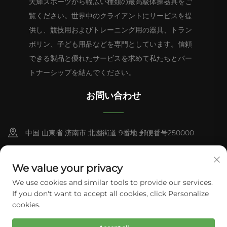
天輝スポーツから幅広い種類の最高級体操器具をご
覧ください。世界中のクライアントにサービスを提
供し、競技用およびトレーニング用の器具、トラン
ポリン、子ども用品などを専門としています。信頼
できる製品と優れたサービスを求めて私たちとパー
トナーシップを結んでください。
お問い合わせ
中国 山東省 济南市 北園街道 9番地 郵便番号250000
+86-13953181569
We value your privacy
[email protected]
We use cookies and similar tools to provide our services.
If you don't want to accept all cookies, click Personalize
cookies.
著作権 © Tianhui Sports. 全ての権利は留保されます。
プライバシー