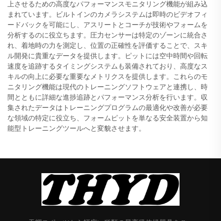
上させるための高度なパフォーマンスモニタリング機能が組み込
まれています。ビルトインのカメラシステムは即時のビデオフィ
ードバックを可能にし、アスリートとコーチが技術やフォームを
分析するのに役立ちます。圧力センサーは特定のゾーンに統合さ
れ、着地時の力を測定し、位置の正確性を評価することで、スキ
ル開発に貴重なデータを提供します。ピットには空中時間や回転
速度を追跡するタイミングシステムも装備されており、高度なス
キルの向上に必要な重要なメトリクスを提供します。これらのモ
ニタリング機能は現代のトレーニングソフトウェアと連携し、時
間とともに詳細な進捗追跡とパフォーマンス分析を行います。収
集されたデータはトレーニングプログラムの最適化や改善が必要
な領域の特定に役立ち、フォームピットを単なる安全装置から知
能型トレーニングツールへと変貌させます。