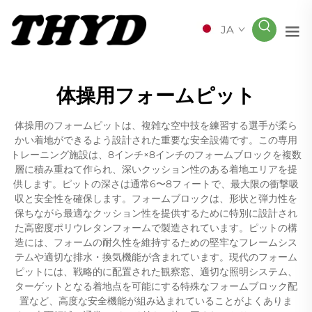
JA
体操用フォームピット
体操用のフォームピットは、複雑な空中技を練習する選手が柔ら
かい着地ができるよう設計された重要な安全設備です。この専用
トレーニング施設は、8インチ×8インチのフォームブロックを複数
層に積み重ねて作られ、深いクッション性のある着地エリアを提
供します。ピットの深さは通常6〜8フィートで、最大限の衝撃吸
収と安全性を確保します。フォームブロックは、形状と弾力性を
保ちながら最適なクッション性を提供するために特別に設計され
た高密度ポリウレタンフォームで製造されています。ピットの構
造には、フォームの耐久性を維持するための堅牢なフレームシス
テムや適切な排水・換気機能が含まれています。現代のフォーム
ピットには、戦略的に配置された観察窓、適切な照明システム、
ターゲットとなる着地点を可能にする特殊なフォームブロック配
置など、高度な安全機能が組み込まれていることがよくありま