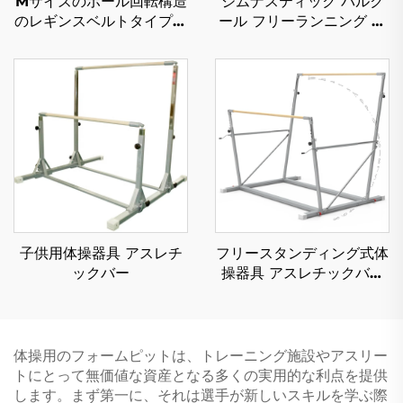
Mサイズのボール回転構造
ジムナスティック パルク
のレギンスベルトタイプ体
ール フリーランニング ニ
操用ツイストベルトでトラ
ンジャウォリアー 子ども
ンポリン、ダイビング、バ
のスポーツ＆エンターテイ
ウンジーアクロバットに
メント用 泡状シリンダー
マット
子供用体操器具 アスレチ
フリースタンディング式体
ックバー
操器具 アスレチックバー
訓練用体操アスレチックバ
ー
体操用のフォームピットは、トレーニング施設やアスリー
トにとって無価値な資産となる多くの実用的な利点を提供
します。まず第一に、それは選手が新しいスキルを学ぶ際