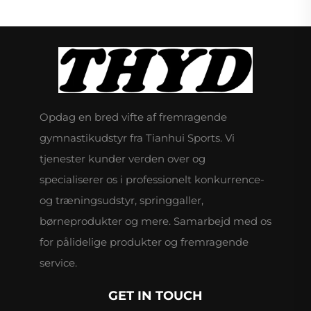
Opdag en bred vifte af fremragende
gymnastikudstyr fra Tianhui Sports. Vi
tjenester kunder verden over og
specialiserer os i professionelt konkurrence-
og træningsudstyr, springgaller,
børneprodukter og mere. Samarbejd med os
for pålidelige produkter og fremragende
service.
GET IN TOUCH