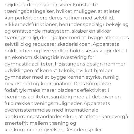
højde og dimensioner sikrer konstante
træningsbetingelser, hvilket muliggør, at atleter
kan perfektionere deres rutiner med selvtillid.
Sikkerhedsfunktioner, herunder specialgribekøjslag
og omfattende matsystem, skaber en sikker
træningsmiljø, der hjælper med at bygge atleternes
selvtillid og reducerer skaderisikoen. Apparatets
holdbarhed og lave vedligeholdelseskrav gør det til
en økonomisk langtidsinvestering for
gymnastikfaciliteter. Højstangens design fremmer
udviklingen af korrekt teknik, hvilket hjælper
gymnaster med at bygge kernen styrke, rumlig
bevidsthed og koordination. Dets kompakte
fodaftryk maksimerer pladsens effektivitet i
træningsfaciliteter, samtidig med at det giver en
fuld række træningsmuligheder. Apparatets
overensstemmelse med internationale
konkurrencestandarder sikrer, at atleter kan overgå
smertefrit mellem træning og
konkurrenceomgivelser. Desuden spiller