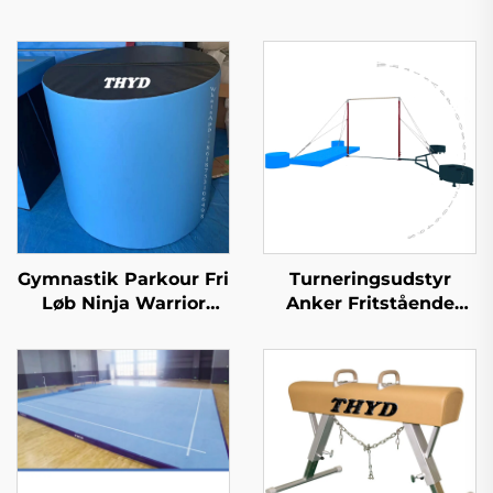
Gymnastik Parkour Fri
Turneringsudstyr
Løb Ninja Warrior
Anker Fritstående
Matte Foam Cylinder
Kontravægt til Ujævne
Matte til Børns Sport &
Stanger
Underholdning