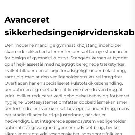
Avanceret
sikkerhedsingeniørvidenskab
Den moderne mandlige gymnastikhøjstang indeholder
skærende sikkerhedselementer, der sætter nye standarder
for design af gymnastikudstyr. Stangens kernen er bygget
op af højklassestål med nøjagtigt beregnede trækstyrker,
hvilket tillader den at bøje forudsigeligt under belastning,
samtidig med at den vedligeholder strukturel integritet.
Overfladen har en specialiseret kulstofskikkebehandling,
der optimerer grebet uden at kræve overdreven brug af
kridt, hvilket reducerer vedligeholdelsesbehov og forbedrer
hygiejne. Støttesystemet omfatter dobbeltlåsmekanismer,
der forhindre enhver uønsket bevægelse under brug, mens
det stadig tillader hurtige justeringer, når det er
nødvendigt. Det integrerede spændsystem vedligeholder
optimal stangsvarighed igennem udvidet brug, hvilket
sikrer konstante ydelsesegenskaber, som sportsfolk kan