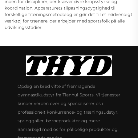
inden for discipliner, der kræver øvre kropsstyrke og
koordination. Apparaturets tilpasningsdygtighed til
forskellige træningsmetodologier gør det til et nødvendigt
værktøj for trænere, der arbejder med sportsfolk på alle
udviklingsstadier.
Opdag en bred vifte af fremragende
gymnastikudstyr fra Tianhui Sports. Vi tjenester
kunder verden over og specialiserer os i
professionelt konkurrence- og træningsudstyr,
springgaller, børneprodukter og mere.
Samarbejd med os for pålidelige produkter og
fremragende service.