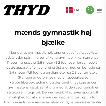
DA
mænds gymnastik høj
bjælke
Mændenes gymnastik højstang er et sofistikat stykke
udstyr, der står i hjertet af kunstgymnastik-konkurrencer.
Placering præcist 2,8 meter (9,2 fod) over jorden består
dette apparat af en vandret stålstang med en længde på
2,4 meter (7,8 fod) og en diameter på 2,8 centimeter.
Stangen er udformet med en specialiseret
karbonfiberbeklædning og designet til at bøje under
gymnastens vægt, samtidig med at den vedligeholder
strukturel integritet. Denne fleksibilitet giver sportsfolk
mulighed for at generere den nødvendige impuls for
komplekse frigivelsesbevægelser og dynamiske elementer.