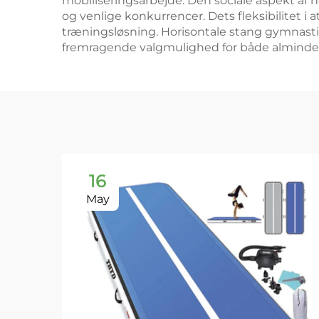
mobiliseringsarbejde. Den sociale aspekt af 
og venlige konkurrencer. Dets fleksibilitet
træningsløsning. Horisontale stang gymnastiks
fremragende valgmulighed for både almindelig
16
May