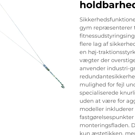
holdbarhe
Sikkerhedsfunktione
gym repræsenterer 
fitnessudstyringsin
flere lag af sikkerh
en høj-traktionsstyr
vægter der overstig
anvender industri-g
redundantesikkerhe
mulighed for fejl u
specialiserede knurl
uden at være for a
modeller inkluderer
fastgørelsespunkter 
monteringsfladen. D
kun æstetikken, me