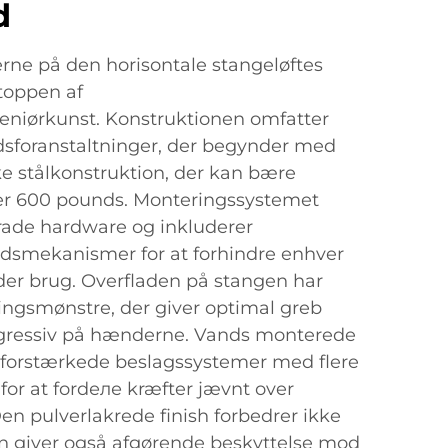
d
rne på den horisontale stangeløftes
toppen af
geniørkunst. Konstruktionen omfatter
edsforanstaltninger, der begynder med
ke stålkonstruktion, der kan bære
er 600 pounds. Monteringssystemet
rade hardware og inkluderer
dsmekanismer for at forhindre enhver
nder brug. Overfladen på stangen har
ingsmønstre, der giver optimal greb
ggressiv på hænderne. Vands monterede
 forstærkede beslagssystemer med flere
for at fordеле kræfter jævnt over
en pulverlakrede finish forbedrer ikke
n giver også afgørende beskyttelse mod