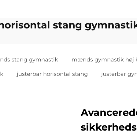
horisontal stang gymnasti
ds stang gymnastik
mænds gymnastik høj 
ik
justerbar horisontal stang
justerbar gy
Avancered
sikkerheds