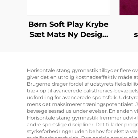
Børn Soft Play Krybe
Sæt Mats Ny Design
s
Produkter
Gym
Sponge/toy
Tr
Tum
Horisontale stang gymnastik tilbyder flere ove
giver det en utrolig kostnadseffektiv måde a
Brugerne drager fordel af udstyrets fleksibili
træk op til avancerede calisthenics-bevægels
udfordring for avancerede sportsfolk. Udstyr
mens det maksimerer træningspotentialet. Just
bevægelsesradius under øvelser. En anden vig
Horisontale stang gymnastik fremmer udvikling
andre sportslige discipliner. Det tillader pr
styrkeforbedringer uden behov for ekstra væg