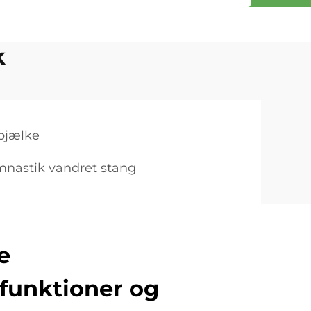
k
bjælke
mnastik vandret stang
e
funktioner og