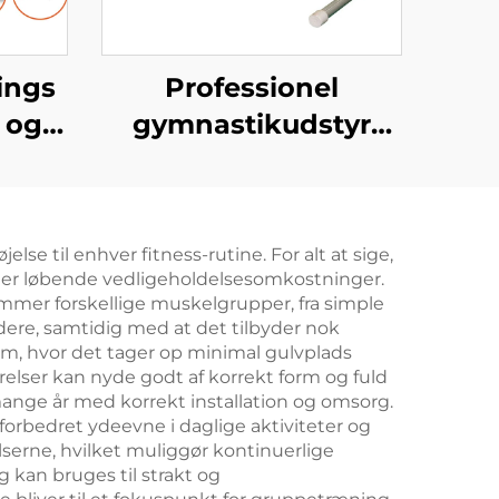
rings
Professionel
 og
gymnastikudstyr
standard
pommelhest til
træning
se til enhver fitness-rutine. For alt at sige,
eller løbende vedligeholdelsesomkostninger.
 rammer forskellige muskelgrupper, fra simple
dere, samtidig med at det tilbyder nok
ym, hvor det tager op minimal gulvplads
relser kan nyde godt af korrekt form og fuld
mange år med korrekt installation og omsorg.
forbedret ydeevne i daglige aktiviteter og
lserne, hvilket muliggør kontinuerlige
 kan bruges til strakt og