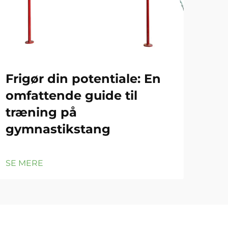
Frigør din potentiale: En
Gy
omfattende guide til
Gr
træning på
ef
gymnastikstang
SE 
SE MERE