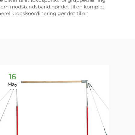
e bliver til et fokuspunkt for gruppetræning
yr som modstandsband gør det til en komplet
nerel kropskoordinering gør det til en
16
1
May
Ma