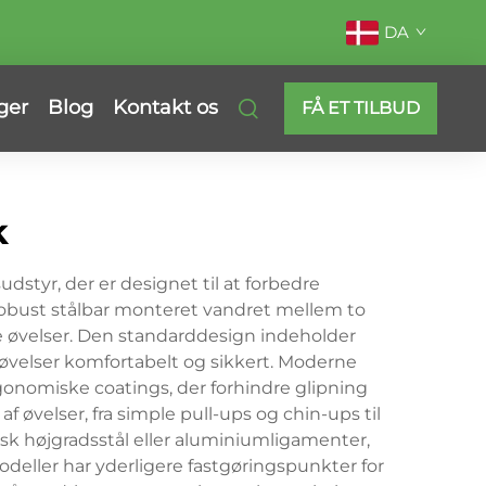
DA
ger
Blog
Kontakt os
FÅ ET TILBUD
k
styr, der er designet til at forbedre
 robust stålbar monteret vandret mellem to
ige øvelser. Den standarddesign indeholder
re øvelser komfortabelt og sikkert. Moderne
onomiske coatings, der forhindre glipning
øvelser, fra simple pull-ups og chin-ups til
k højgradsstål eller aluminiumligamenter,
deller har yderligere fastgøringspunkter for