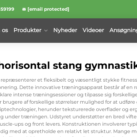
159199
[email protected]
 os
Produkter
Nyheder
Videoer
Ansøgnin
horisontal stang gymnasti
ræsenterer et fleksibelt og væsentligt stykke fitnessud
onering. Dette innovative træningsapparat består af en
e klare intense træningsessioner og tilpasse sig forskell
er brugere af forskellige størrelser mulighed for at udfø
iptechnologier, herunder teksturerede overflader og erg
 under træningen. Udstyret understøtter en bred vifte af 
e-ups og front levers. Konstruktionen involverer typis
ig med at opretholde en relativt let struktur. Mange mo