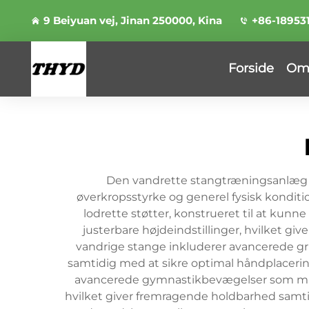
9 Beiyuan vej, Jinan 250000, Kina
+86-18953
Forside
Om
Den vandrette stangtræningsanlæg rep
øverkropsstyrke og generel fysisk konditi
lodrette støtter, konstrueret til at kunn
justerbare højdeindstillinger, hvilket giv
vandrige stange inkluderer avancerede gr
samtidig med at sikre optimal håndplacering
avancerede gymnastikbevægelser som muscl
hvilket giver fremragende holdbarhed samtid