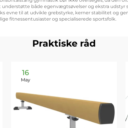
horisontalstang gymnastik bør ikke overseges, da den oft
 i at understøtte både egenvægtsøvelser og ekstra udst
 evne til at udvikle grebstyrke, kerner stabilitet og ge
e fitnessentusiaster og specialiserede sportsfolk.
Praktiske råd
16
May