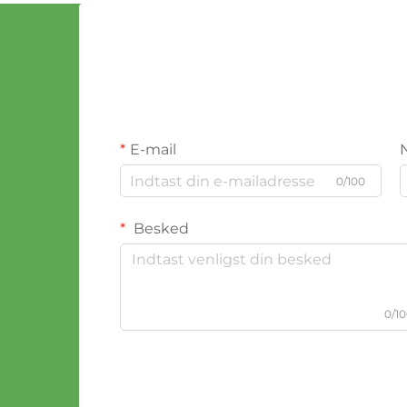
E-mail
0/100
Besked
0/1