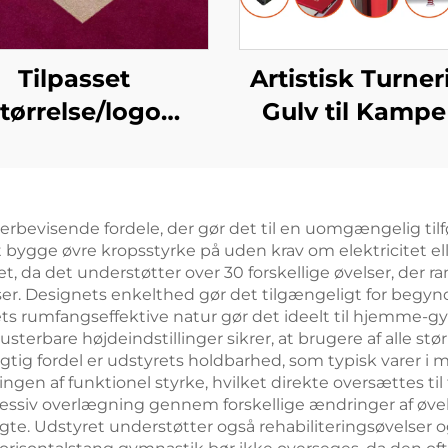
Tilpasset
Artistisk Turne
tørrelse/logo
Gulv til Kampe
nastik Aerobics
Træning
æningsøvelser
ble Spring Gulv
rbevisende fordele, der gør det til en uomgængelig tilføjel
t bygge øvre kropsstyrke på uden krav om elektricitet 
tet, da det understøtter over 30 forskellige øvelser, der
er. Designets enkelthed gør det tilgængeligt for begyn
ets rumfangseffektive natur gør det ideelt til hjemme-g
erbare højdeindstillinger sikrer, at brugere af alle stør
tig fordel er udstyrets holdbarhed, som typisk varer i 
en af funktionel styrke, hvilket direkte oversættes til 
ogressiv overlægning gennem forskellige ændringer af øve
te. Udstyret understøtter også rehabiliteringsøvelser og