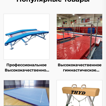
Профессиональное
Высококачественное
Высококачественное
гимнастическое
Гимнастическое
оборудование -
Двойное Мини-
неравные брусья для
Трамплин для Спорта
тренировок и
и Развлечений
соревнований