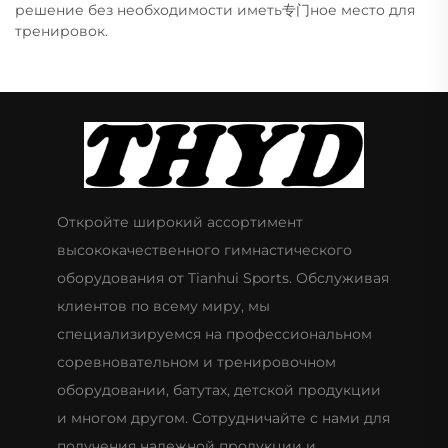
решение без необходимости иметь专门ное место для
тренировок.
Откройте широкий ассортимент
высококачественного гимнастического
оборудования от Tianhui Sports. Обслуживая
клиентов по всему миру, мы
специализируемся на профессиональном
соревновательном и тренировочном
оборудовании, батутах, детской продукции
и многом другом. Сотрудничайте с нами для
получения надежной продукции и