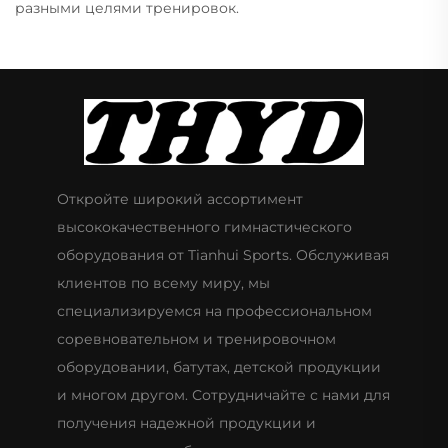
разными целями тренировок.
Откройте широкий ассортимент
высококачественного гимнастического
оборудования от Tianhui Sports. Обслуживая
клиентов по всему миру, мы
специализируемся на профессиональном
соревновательном и тренировочном
оборудовании, батутах, детской продукции
и многом другом. Сотрудничайте с нами для
получения надежной продукции и