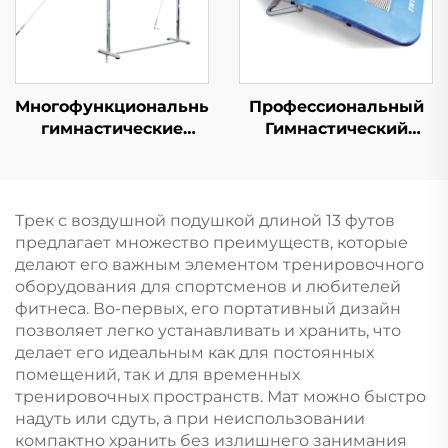
Многофункциональные
Профессиональный
гимнастические
Гимнастический
брусья для
Пружинный
тренировки на
Трамплин для
горизонтальных и
Прыжков
асимметричных
Трек с воздушной подушкой длиной 13 футов
брусьях Спортивное
предлагает множество преимуществ, которые
оборудование
делают его важным элементом тренировочного
оборудования для спортсменов и любителей
фитнеса. Во-первых, его портативный дизайн
позволяет легко устанавливать и хранить, что
делает его идеальным как для постоянных
помещений, так и для временных
тренировочных пространств. Мат можно быстро
надуть или сдуть, а при неиспользовании
компактно хранить без излишнего занимания