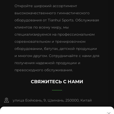
Откройте широкий ассортимент
высококачественного гимнастического
оборудования от Tianhui Sports. Обслуживая
клиентов по всему миру, мы
специализируемся на профессиональном
соревновательном и тренировочном
оборудовании, батутах, детской продукции
и многом другом. Сотрудничайте с нами для
получения надежной продукции и
превосходного обслуживания.
СВЯЖИТЕСЬ С НАМИ
улица Бэйюань, 9, Цзинань, 250000, Китай
+86-13953181569