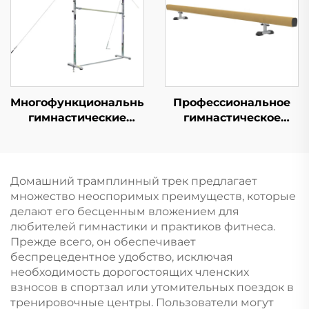
Многофункциональные
Профессиональное
гимнастические
гимнастическое
брусья для
оборудование -
тренировки на
низкая балка
горизонтальных и
равновесия
асимметричных
Домашний трамплинный трек предлагает
брусьях Спортивное
множество неоспоримых преимуществ, которые
оборудование
делают его бесценным вложением для
любителей гимнастики и практиков фитнеса.
Прежде всего, он обеспечивает
беспрецедентное удобство, исключая
необходимость дорогостоящих членских
взносов в спортзал или утомительных поездок в
тренировочные центры. Пользователи могут