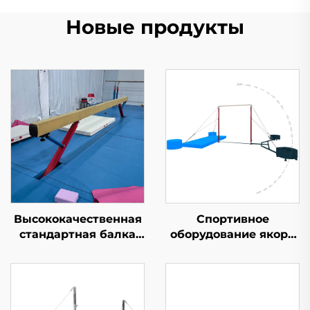
Новые продукты
Высококачественная
Спортивное
стандартная балка
оборудование якоря
для
независимого типа с
профессиональной
противовесом для
подготовки
асимметричных
брусьев