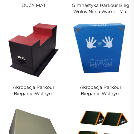
DUŻY MAT
Gimnastyka Parkour Bieg
Wolny Ninja Warrior Mat
Kamyk do Skakania Mat
dla Dzieci w Sportach i
Rozrywce
Akrobacja Parkour
Akrobacja Parkour
Bieganie Wolnym
Bieganie Wolnym
Krokiem Ninja Warrior
Krokiem Ninja Warrior
Matra Stolikowy Typ
Matra Foam Matra do
Przeszkód Matra dla
Kolczyków dla Dzieci do
Dzieci do Sportu i
Sportu i Rozrywki
Rozrywki