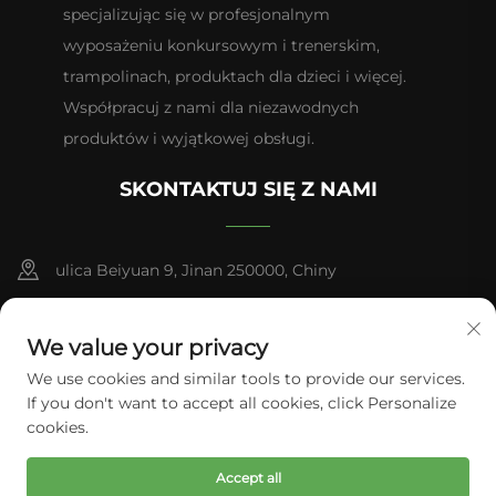
specjalizując się w profesjonalnym
wyposażeniu konkursowym i trenerskim,
trampolinach, produktach dla dzieci i więcej.
Współpracuj z nami dla niezawodnych
produktów i wyjątkowej obsługi.
SKONTAKTUJ SIĘ Z NAMI
ulica Beiyuan 9, Jinan 250000, Chiny
+86-13953181569
We value your privacy
[email protected]
We use cookies and similar tools to provide our services.
If you don't want to accept all cookies, click Personalize
cookies.
Copyright © 2026 Tianhui Sports. Wszelkie prawa zastrzeżone.
Accept all
Polityka prywatności