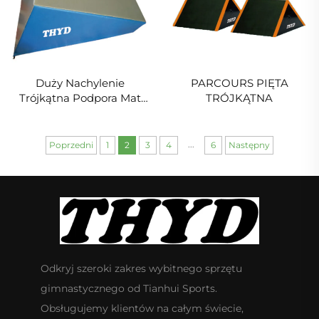
Duży Nachylenie
PARCOURS PIĘTA
Trójkątna Podpora Mat
TRÓJKĄTNA
Gymnastyczna Parkour
Ninja Warrior dla Dzieci
Sportów i Rozrywek
...
Poprzedni
1
2
3
4
6
Następny
Odkryj szeroki zakres wybitnego sprzętu
gimnastycznego od Tianhui Sports.
Obsługujemy klientów na całym świecie,