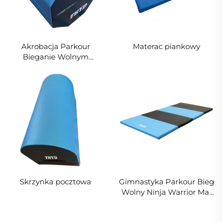
Akrobacja Parkour
Materac piankowy
Bieganie Wolnym
Krokiem Ninja Warrior
Matra Foam Ośmiokątna
Matra dla Dzieci do
Sportu i Rozrywki
Skrzynka pocztowa
Gimnastyka Parkour Bieg
Wolny Ninja Warrior Mat
Mat Złóżalny dla Dzieci w
Sportach i Rozrywce