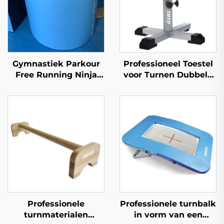
Gymnastiek Parkour
Professioneel Toestel
Free Running Ninja
voor Turnen Dubbele
Warrior Mat
Ring Met Champignon
Schaumcilinder Mat
Vorm voor Training in
voor Kinderen'sport &
Turnen
vermaak
Professionele
Professionele turnbalk
turnmaterialen
in vorm van een