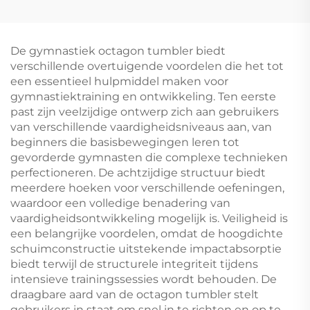
horizontale staaf
trampoline voor
handstand
springen
De gymnastiek octagon tumbler biedt
verschillende overtuigende voordelen die het tot
een essentieel hulpmiddel maken voor
gymnastiektraining en ontwikkeling. Ten eerste
past zijn veelzijdige ontwerp zich aan gebruikers
van verschillende vaardigheidsniveaus aan, van
beginners die basisbewegingen leren tot
gevorderde gymnasten die complexe technieken
perfectioneren. De achtzijdige structuur biedt
meerdere hoeken voor verschillende oefeningen,
waardoor een volledige benadering van
vaardigheidsontwikkeling mogelijk is. Veiligheid is
een belangrijke voordelen, omdat de hoogdichte
schuimconstructie uitstekende impactabsorptie
biedt terwijl de structurele integriteit tijdens
intensieve trainingssessies wordt behouden. De
draagbare aard van de octagon tumbler stelt
gebruikers in staat om snel in te richten en op te