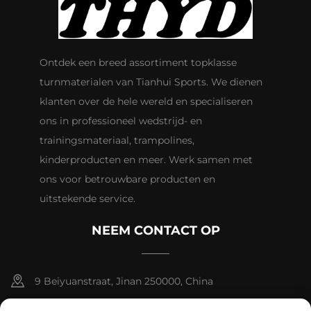
Ontdek een breed assortiment topklasse
turnmaterialen van Tianhui Sports. We dienen
klanten over de hele wereld en specialiseren
ons in professioneel wedstrijd- en
trainingsmateriaal, trampolines,
kinderproducten en meer. Werk samen met
ons voor betrouwbare producten en
uitstekende service.
NEEM CONTACT OP
9 Beiyuanstraat, Jinan 250000, China