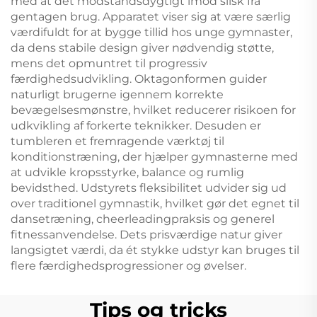
med at det modstandsdygtigt imod slisk fra
gentagen brug. Apparatet viser sig at være særlig
værdifuldt for at bygge tillid hos unge gymnaster,
da dens stabile design giver nødvendig støtte,
mens det opmuntret til progressiv
færdighedsudvikling. Oktagonformen guider
naturligt brugerne igennem korrekte
bevægelsesmønstre, hvilket reducerer risikoen for
udkvikling af forkerte teknikker. Desuden er
tumbleren et fremragende værktøj til
konditionstræning, der hjælper gymnasterne med
at udvikle kropsstyrke, balance og rumlig
bevidsthed. Udstyrets fleksibilitet udvider sig ud
over traditionel gymnastik, hvilket gør det egnet til
dansetræning, cheerleadingpraksis og generel
fitnessanvendelse. Dets prisværdige natur giver
langsigtet værdi, da ét stykke udstyr kan bruges til
flere færdighedsprogressioner og øvelser.
Tips og tricks