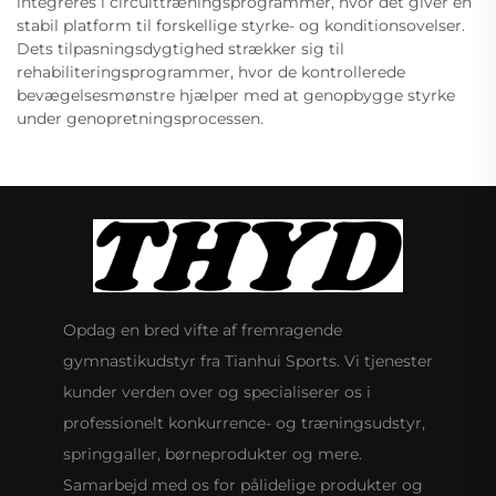
integreres i circuittræningsprogrammer, hvor det giver en
stabil platform til forskellige styrke- og konditionsovelser.
Dets tilpasningsdygtighed strækker sig til
rehabiliteringsprogrammer, hvor de kontrollerede
bevægelsesmønstre hjælper med at genopbygge styrke
under genopretningsprocessen.
Opdag en bred vifte af fremragende
gymnastikudstyr fra Tianhui Sports. Vi tjenester
kunder verden over og specialiserer os i
professionelt konkurrence- og træningsudstyr,
springgaller, børneprodukter og mere.
Samarbejd med os for pålidelige produkter og