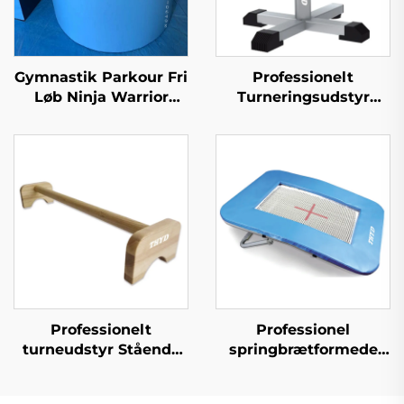
Gymnastik Parkour Fri
Professionelt
Løb Ninja Warrior
Turneringsudstyr
Matte Foam Cylinder
Dobbelt Ring
Matte til Børns Sport &
Svamplærer til Turner
Underholdning
Træning
Professionelt
Professionel
turneudstyr Stående
springbrætformede
stang
trampoline til at hoppe