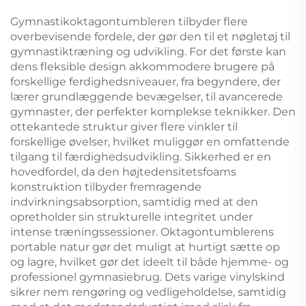
Gymnastikoktagontumbleren tilbyder flere
overbevisende fordele, der gør den til et nøgletøj til
gymnastiktræning og udvikling. For det første kan
dens fleksible design akkommodere brugere på
forskellige ferdighedsniveauer, fra begyndere, der
lærer grundlæggende bevægelser, til avancerede
gymnaster, der perfekter komplekse teknikker. Den
ottekantede struktur giver flere vinkler til
forskellige øvelser, hvilket muliggør en omfattende
tilgang til færdighedsudvikling. Sikkerhed er en
hovedfordel, da den højtedensitetsfoams
konstruktion tilbyder fremragende
indvirkningsabsorption, samtidig med at den
opretholder sin strukturelle integritet under
intense træningssessioner. Oktagontumblerens
portable natur gør det muligt at hurtigt sætte op
og lagre, hvilket gør det ideelt til både hjemme- og
professionel gymnasiebrug. Dets varige vinylskind
sikrer nem rengøring og vedligeholdelse, samtidig