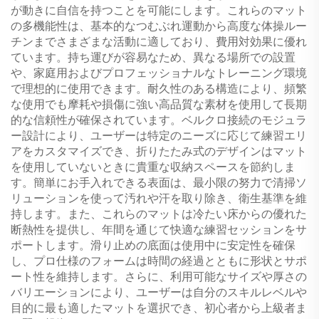
が動きに自信を持つことを可能にします。これらのマット
の多機能性は、基本的なつむぶれ運動から高度な体操ルー
チンまでさまざまな活動に適しており、費用対効果に優れ
ています。持ち運びが容易なため、異なる場所での設置
や、家庭用およびプロフェッショナルなトレーニング環境
で理想的に使用できます。耐久性のある構造により、頻繁
な使用でも摩耗や損傷に強い高品質な素材を使用して長期
的な信頼性が確保されています。ベルクロ接続のモジュラ
ー設計により、ユーザーは特定のニーズに応じて練習エリ
アをカスタマイズでき、折りたたみ式のデザインはマット
を使用していないときに貴重な収納スペースを節約しま
す。簡単にお手入れできる表面は、最小限の努力で清掃ソ
リューションを使って汚れや汗を取り除き、衛生基準を維
持します。また、これらのマットは冷たい床からの優れた
断熱性を提供し、年間を通じて快適な練習セッションをサ
ポートします。滑り止めの底面は使用中に安定性を確保
し、プロ仕様のフォームは時間の経過とともに形状とサポ
ート性を維持します。さらに、利用可能なサイズや厚さの
バリエーションにより、ユーザーは自分のスキルレベルや
目的に最も適したマットを選択でき、初心者から上級者ま