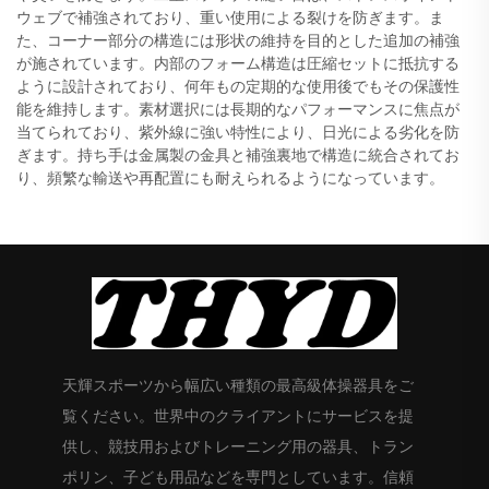
ウェブで補強されており、重い使用による裂けを防ぎます。ま
た、コーナー部分の構造には形状の維持を目的とした追加の補強
が施されています。内部のフォーム構造は圧縮セットに抵抗する
ように設計されており、何年もの定期的な使用後でもその保護性
能を維持します。素材選択には長期的なパフォーマンスに焦点が
当てられており、紫外線に強い特性により、日光による劣化を防
ぎます。持ち手は金属製の金具と補強裏地で構造に統合されてお
り、頻繁な輸送や再配置にも耐えられるようになっています。
天輝スポーツから幅広い種類の最高級体操器具をご
覧ください。世界中のクライアントにサービスを提
供し、競技用およびトレーニング用の器具、トラン
ポリン、子ども用品などを専門としています。信頼