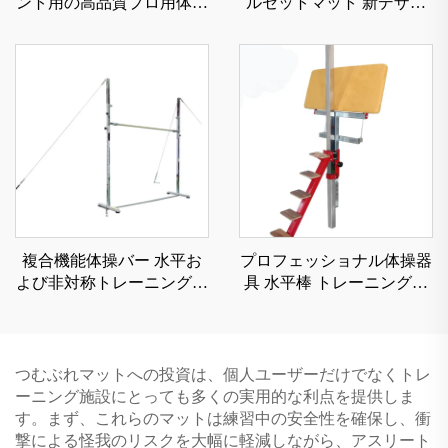
ント用の高品質プロ用体操
ルセットマット 新デザイ
ダブルミニトランポリン
ン商品 スポンジ／おもち
ゃ
複合機能体操バー 水平お
プロフェッショナル体操器
よび非対称トレーニング用
具 水平棒 トレーニング用
体操器具
保護ベンチ
つむぶれマットへの投資は、個人ユーザーだけでなくトレ
ーニング施設にとっても多くの実用的な利点を提供しま
す。まず、これらのマットは練習中の安全性を確保し、衝
撃による怪我のリスクを大幅に軽減しながら、アスリート