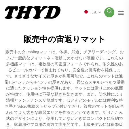
JA
販売中の宙返りマット
販売中のタumblingマットは、体操、武道、チアリーディング、お
よび一般的なフィットネス活動に欠かせない装備です。これらの
多機能マットは、複数層の高密度フォームで作られ、耐久性のあ
るビニールカバーで包まれており、安全性と長寿命を確保しま
す。さまざまなサイズと厚さが利用可能で、これらのマットは通
常1.5インチから4インチの厚さがあり、異なるスキルレベルや活動
に適したクッション性を提供します。マットには滑り止めの底面
が特徴で、使用中に不要な動きを防ぎます。また、防水性により
清掃とメンテナンスが簡単です。ほとんどのモデルには便利な持
ち手とVelcro接続ストリップが付いており、複数のマットを組み合
わせてより大きな練習エリアを作ることができます。折りたたみ
式のデザインにより、使用していないときにコンパクトに収納で
き、家庭用やプロ用の両方で実用的です。上級モデルには衝撃吸