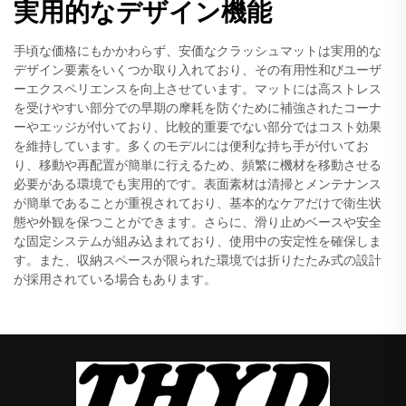
実用的なデザイン機能
手頃な価格にもかかわらず、安価なクラッシュマットは実用的な
デザイン要素をいくつか取り入れており、その有用性和びユーザ
ーエクスペリエンスを向上させています。マットには高ストレス
を受けやすい部分での早期の摩耗を防ぐために補強されたコーナ
ーやエッジが付いており、比較的重要でない部分ではコスト効果
を維持しています。多くのモデルには便利な持ち手が付いてお
り、移動や再配置が簡単に行えるため、頻繁に機材を移動させる
必要がある環境でも実用的です。表面素材は清掃とメンテナンス
が簡単であることが重視されており、基本的なケアだけで衛生状
態や外観を保つことができます。さらに、滑り止めベースや安全
な固定システムが組み込まれており、使用中の安定性を確保しま
す。また、収納スペースが限られた環境では折りたたみ式の設計
が採用されている場合もあります。