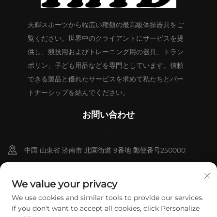
天輝スポーツから幅広い種類の最高級体操器具をご
覧ください。世界中のクライアントにサービスを提
供し、競技用およびトレーニング用の器具、トラン
ポリン、子ども用品などを専門としています。信頼
できる製品と優れたサービスを求めて私たちとパー
トナーシップを結んでください。
お問い合わせ
中国 山東省 济南市 北園街道 9番地 郵便番号250000
+86-13953181569
We value your privacy
[email protected]
We use cookies and similar tools to provide our services.
If you don't want to accept all cookies, click Personalize