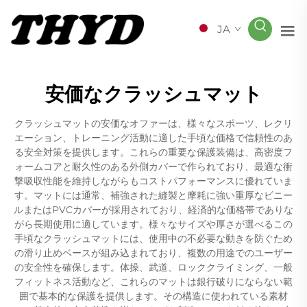
JA
安価なクラッシュマット
クラッシュマットの安価なオファーは、様々なスポーツ、レクリ
エーション、トレーニング活動に適した手頃な価格で信頼性のあ
る安全対策を提供します。これらの重要な保護装備は、高密度フ
ォームコアと耐久性のある外側カバーで作られており、最適な衝
撃吸収性能を維持しながらもコストパフォーマンスに優れていま
す。マットには通常、補強された縫製と摩耗に強い重厚なビニー
ルまたはPVCカバーが採用されており、経済的な価格帯でありな
がら長期使用に適しています。様々なサイズや厚さが選べるこの
手頃なクラッシュマットには、使用中の不必要な動きを防ぐため
の滑り止めベースが組み込まれており、複数の用途でのユーザー
の安全性を確保します。体操、武道、ロッククライミング、一般
フィットネス活動など、これらのマットは銀行破りにならない範
囲で基本的な保護を提供します。その構造に使われている素材