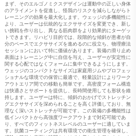
まず、そのエルゴノミクスデザインは運動中の正しい身体
のアライメントを促進し、怪我のリスクを減らしながらト
レーニングの効果を最大化します。ウェッジの多機能性に
より、ユーザーは伝統的なエクササイズを変更でき、新し
い挑戦を作り出し、異なる筋肉群をより効果的にターゲッ
トできます。リハビリ目的では、段階的な傾斜が患者が自
分のペースでエクササイズを進めるのに役立ち、物理療法
セッションにおいて特に価値があります。装備の滑り止め
表面はトレーニング中に自信を与え、ユーザーが安定性に
関する心配ではなくフォームに集中できるようにします。
ウェッジのコンパクトなサイズは家庭用ジムやプロフェッ
ショナルな環境での保管に最適で、軽量設計によりワーク
アウトエリア間での移動も簡単です。高密度フォーム構造
は快適さとサポートを提供し、長時間使用しても形状を維
持します。ユーザーは特に、傾斜のおかげでストレッチン
グエクササイズを深められることを高く評価しており、無
理なく深いストレッチが可能です。この装備の多機能性は
低インパクトから高強度ワークアウトまで対応可能であ
り、すべてのフィットネスレベルのユーザーに適していま
す。抗菌コーティングは共有環境での衛生管理を確保し、