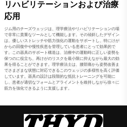
リハビリテーションおよび治療
応用
ジム用のチーズウェッジは、理学療法やリハビリテーションの場
で非常に貴重なツールとして機能します。その傾斜したデザイン
は、優しいストレッチや筋力強化の運動をサポートし、特にけが
からの回復中や慢性疾患を管理している患者にとって効果的で
す。この器具のサポート構造は、治療中の運動時に正しい姿勢を
保つのに役立ち、再けがのリスクを最小限に抑えながら最大の効
果を得ることができます。理学療法士は、腰部痛から姿勢改善ま
でさまざまな状態に対応できるこのウェッジの多様性を高く評価
しています。器具の設計は段階的な抵抗トレーニングを可能に
し、患者が適切なフォームとアライメントを維持しながら徐々に
筋力を強化できるように支援します。