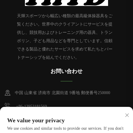
天輝スポーツから幅広い種類の最高級体操器具をご
覧ください。世界中のクライアントにサービスを提
供し、競技用およびトレーニング用の器具、トラン
ポリン、子ども用品などを専門としています。信頼
できる製品と優れたサービスを求めて私たちとパー
トナーシップを結んでください。
お問い合わせ
中国 山東省 济南市 北園街道 9番地 郵便番号250000
+86-13953181569
[email protected]
We value your privacy
We use cookies and similar tools to provide our services. If you don't