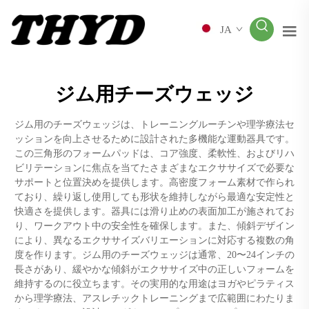
JA
ジム用チーズウェッジ
ジム用のチーズウェッジは、トレーニングルーチンや理学療法セ
ッションを向上させるために設計された多機能な運動器具です。
この三角形のフォームパッドは、コア強度、柔軟性、およびリハ
ビリテーションに焦点を当てたさまざまなエクササイズで必要な
サポートと位置決めを提供します。高密度フォーム素材で作られ
ており、繰り返し使用しても形状を維持しながら最適な安定性と
快適さを提供します。器具には滑り止めの表面加工が施されてお
り、ワークアウト中の安全性を確保します。また、傾斜デザイン
により、異なるエクササイズバリエーションに対応する複数の角
度を作ります。ジム用のチーズウェッジは通常、20〜24インチの
長さがあり、緩やかな傾斜がエクササイズ中の正しいフォームを
維持するのに役立ちます。その実用的な用途はヨガやピラティス
から理学療法、アスレチックトレーニングまで広範囲にわたりま