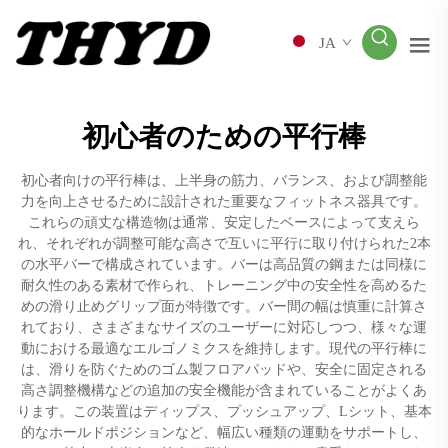
JA
初心者のための平行棒
初心者向けの平行棒は、上半身の筋力、バランス、および調整能
力を向上させるために設計された重要なフィットネス器具です。
これらの頑丈な構造物は通常、安定したベースによって支えら
れ、それぞれが調整可能な高さで互いに平行に取り付けられた2本
の水平バーで構成されています。バーは高品質の鋼または同様に
耐久性のある素材で作られ、トレーニング中の安全性を高めるた
めの滑り止めグリップ面が特徴です。バー間の幅は慎重に計算さ
れており、さまざまなサイズのユーザーに対応しつつ、様々な運
動における最適なエルゴノミクスを維持します。現代の平行棒に
は、滑りを防ぐためのゴム製フロアパッドや、安全に固定される
高さ調整機構などの追加の安全機能が含まれていることがよくあ
ります。この装置はディップス、プッシュアップ、Lシット、基本
的なホールドポジションなど、幅広い種類の運動をサポートし、