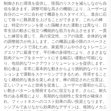
制御された環境を提供し、怪我のリスクを減らしながら自
信を築きます。調整可能な高さの機能により、ユーザーは
自分のニーズに合わせて機器をカスタマイズし、進歩に応
じて徐々に難易度を上げることができます。これらの棒
は、特定のマシンを使った隔離された運動とは異なり、日
常生活の動きに役立つ機能的な筋力を向上させます。一貫
した練習を通じて、肩の安定性、コアの強度、全体的な体
の調整能力が向上します。この機器は最小限のスペースと
メンテナンスで済むため、家庭用ジムや小さなトレーニン
グエリアに最適です。平行棒の多様性により、さまざまな
筋肉グループをターゲットにする幅広い運動が可能にな
り、包括的なワークアウトソリューションを提供します。
初心者は、非常に基本的な動きからより挑戦的なバリエー
ションまで運動をスケーリングできるため、停滞すること
なく継続的な進歩を楽しめます。棒の固定された位置は、
正しいフォームと技術を促進し、ユーザーが最初から正し
い動きパターンを開発するのに役立ちます。さらに、耐久
性のある構造により、長期的な信頼性と安全性が確保さ
れ、フィットネスへのコスト効果の高い投資となります。
シンプルでありながら効果的なデザインは、複雑なメカニ