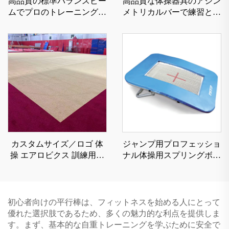
高品質の標準バランスビー
高品質な体操器具のアシン
ムでプロのトレーニングに
メトリカルバーで練習と競
最適
技用
カスタムサイズ／ロゴ 体
ジャンプ用プロフェッショ
操 エアロビクス 訓練用エ
ナル体操用スプリングボー
クササイズ トゥンブル ス
ド形状のトランポリン
プリングフロア
初心者向けの平行棒は、フィットネスを始める人にとって
優れた選択肢であるため、多くの魅力的な利点を提供しま
す。まず、基本的な自重トレーニングを学ぶために安全で