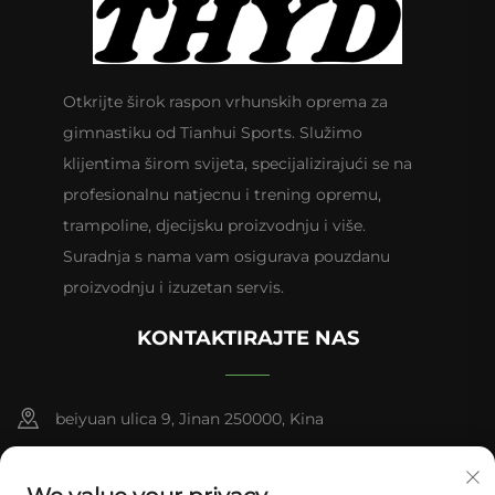
Otkrijte širok raspon vrhunskih oprema za
gimnastiku od Tianhui Sports. Služimo
klijentima širom svijeta, specijalizirajući se na
profesionalnu natjecnu i trening opremu,
trampoline, djecijsku proizvodnju i više.
Suradnja s nama vam osigurava pouzdanu
proizvodnju i izuzetan servis.
KONTAKTIRAJTE NAS
beiyuan ulica 9, Jinan 250000, Kina
+86-13953181569