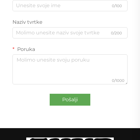
0/100
Naziv tvrtke
0/200
Poruka
0/1000
Pošalji