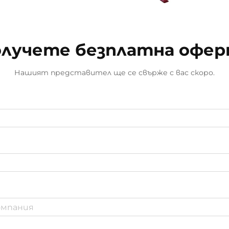
лучете безплатна офе
Нашият представител ще се свърже с вас скоро.