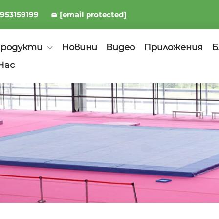
8953159199
[email protected]
родукти
Новини
Видео
Приложения
Б
Нас