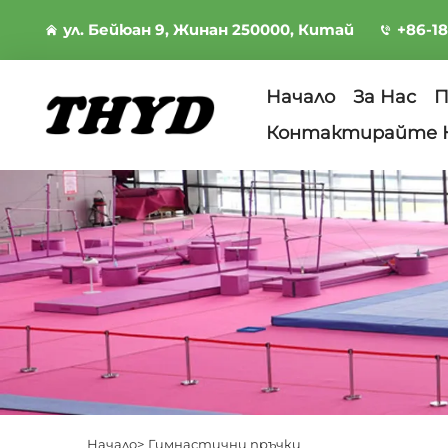
ул. Бейюан 9, Жинан 250000, Китай
+86-1
Начало
За Нас
П
Контактирайте 
Начало>
Гимнастични пръчки