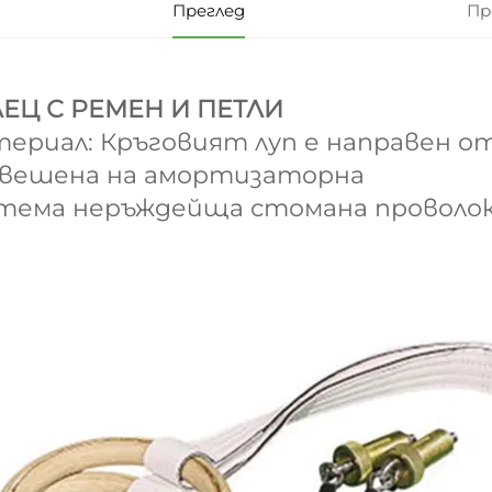
Преглед
Пр
ЕЦ С РЕМЕН И ПЕТЛИ
ериал: Кръговият луп е направен от
вешена на амортизаторна
тема неръждейща стомана проволок