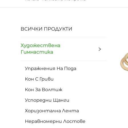
ВСИЧКИ ПРОДУКТИ
Художествена
Гимнастика
Упражнения На Пода
Кон С Гриви
Кон За Волтиж
Успоредни Щанги
Хоризонтална Лента
Неравномерни Лостове