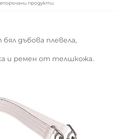
епоръчани продукти
 бял дъбова плевела,
а и ремен от телшкожа.