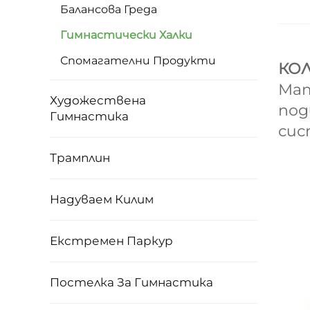
Балансова Греда
Гимнастически Халки
Спомагателни Продукти
КОЛ
Мат
Художествена
под
Гимнастика
сис
Трамплин
Надуваем Килим
Екстремен Паркур
Постелка За Гимнастика